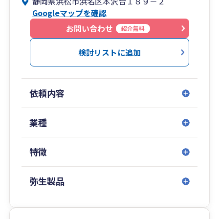
静岡県浜松市浜名区本沢合１８９－２
経済的な選択をして頂くことを通じて、皆様のご
Googleマップを確認
成功をお手伝いすることにあります。
そのため、お客様との直接のやりとりは、私たち
お問い合わせ
紹介無料
本人が行っております。
検討リストに追加
依頼内容
業種
特徴
弥生製品