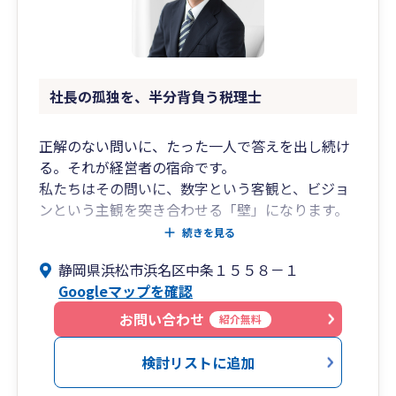
社長の孤独を、半分背負う税理士
正解のない問いに、たった一人で答えを出し続け
る。それが経営者の宿命です。
私たちはその問いに、数字という客観と、ビジョ
ンという主観を突き合わせる「壁」になります。
あなたの決断が、孤独な「点」から、未来を拓く
続きを見る
「道」に変わるまで。
静岡県浜松市浜名区中条１５５８－１
Googleマップを確認
お問い合わせ
紹介無料
検討リストに追加