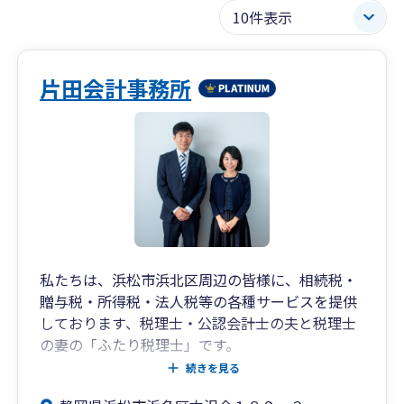
片田会計事務所
私たちは、浜松市浜北区周辺の皆様に、相続税・
贈与税・所得税・法人税等の各種サービスを提供
しております、税理士・公認会計士の夫と税理士
の妻の「ふたり税理士」です。
私たちのミッションは、ご相談される取引などに
続きを見る
対して、損得を具体的な数字で示し、後悔しない