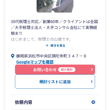
30代税理士対応／創業60年／クライアントは全国
／大手税理士法人・大手コンサル会社にて実務経
験あり
はじめまして、税理士の山城です。
創業60年続く会計事務所として地元企業の経営を
続きを見る
支えてきました。
静岡県浜松市中央区頭陀寺町３４７－８
最近ではテレワークが浸透し、全国にクライアン
Googleマップを確認
トが増えつつあります。
顧問業務が中心でして、毎月社長とは必ずお会い
お問い合わせ
紹介無料
しています。
何気ない会話から思ってもみない課題が見つか
検討リストに追加
り、その課題を専門的視点で解決するように一つ
一つ丁寧に対応しております。企業の成長に伴い
複雑な相談もあるかと思いますが、十分に期待に
依頼内容
応えることはできます。
遠慮なくご相談いただければと思います。