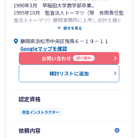
1990年3月 早稲田大学商学部卒業。
1995年10月 監査法人トーマツ（現 有限責任監
査法人トーマツ）静岡事務所に入所し会計士補と
して登録。
続きを見る
1999年4月 公認会計士として登録。 現在、日本
静岡県浜松市中央区曳馬６－１９－１１
公認会計士協会東海会所属（登録番号15088番）
Googleマップを確認
2001年7月 税理士法人トーマツ（現 デロイト
トーマツ税理士法人）静岡事務所に出向・転籍。
お問い合わせ
紹介無料
2001年8月 税理士として登録。現在、東海税理
士会浜松西支部所属（登録番号93243番）
検討リストに追加
2003年1月 大谷浩一 公認会計士・税理士事務所
を開設。
2015年3月 株式会社浜松コンサルティングを資
認定資格
本金100万円にて設立。
弥生インストラクター
依頼内容