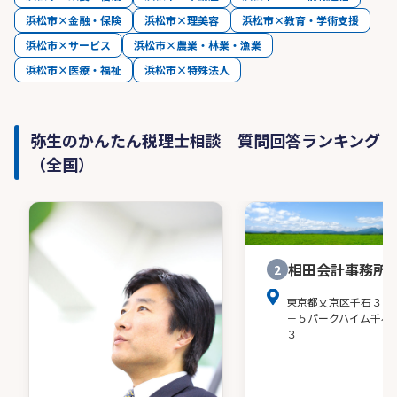
浜松市×金融・保険
浜松市×理美容
浜松市×教育・学術支援
浜松市×サービス
浜松市×農業・林業・漁業
浜松市×医療・福祉
浜松市×特殊法人
弥生のかんたん税理士相談 質問回答ランキング
（全国）
相田会計事務所
2
東京都文京区千石３－
－５パークハイム千石
３