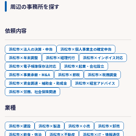
周辺の事務所を探す
依頼内容
浜松市×法人の決算・申告
浜松市×個人事業主の確定申告
浜松市×年末調整
浜松市×経理代行
浜松市×インボイス対応
浜松市×電子帳簿保存法対応
浜松市×起業・会社設立
浜松市×事業承継・M&A
浜松市×節税
浜松市×税務調査
浜松市×資金調達・補助金・助成金
浜松市×経営アドバイス
浜松市×労務、社会保険関連
業種
浜松市×建設
浜松市×製造
浜松市×小売
浜松市×卸売
浜松市×飲食・宿泊
浜松市×不動産
浜松市×IT・情報通信