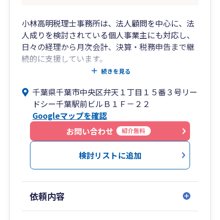
小林高明税理士事務所は、法人顧問を中心に、法
人成りを検討されている個人事業主にも対応し、
日々の経理から月次会計、決算・税務申告まで継
続的に支援しています。
弥生会計をはじめとする会計ソフトの導入や自計
続きを見る
化支援、経理処理の整理を通じて、月次の数字を
千葉県千葉市中央区弁天１丁目１５番３号リー
経営判断に活かせる状態づくりをお手伝いしま
ドシー千葉駅前ビルＢ１Ｆ－２２
す。
Googleマップを確認
税理士法人での税務実務と、上場企業の財務経理
部門での経験を活かし、税務だけでなく、実際の
お問い合わせ
紹介無料
経理業務の流れも踏まえてご提案します。
事務所は千葉駅北口徒歩1分。
検討リストに追加
千葉市を中心に、対面でのご相談のほか、オンラ
インにも対応しています。一社一社の状況に合わ
せ、長期的に伴走できる関係を大切にしていま
依頼内容
す。