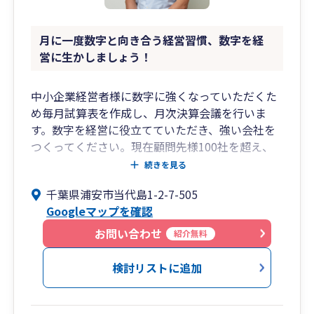
月に一度数字と向き合う経営習慣、数字を経
営に生かしましょう！
中小企業経営者様に数字に強くなっていただくた
め毎月試算表を作成し、月次決算会議を行いま
す。数字を経営に役立てていただき、強い会社を
つくってください。現在顧問先様100社を超え、
多くの信頼をいただいております。全国どこでも
続きを見る
WEB会議等でお打ち合わせはできます。利益計
千葉県浦安市当代島1-2-7-505
画、経営計画の策定もお手伝いしております。利
Googleマップを確認
益を出し、強い会社を目指す前向きな経営者様の
お手伝いをさせていただきたいです。ご連絡をお
お問い合わせ
紹介無料
待ちしております。
検討リストに追加