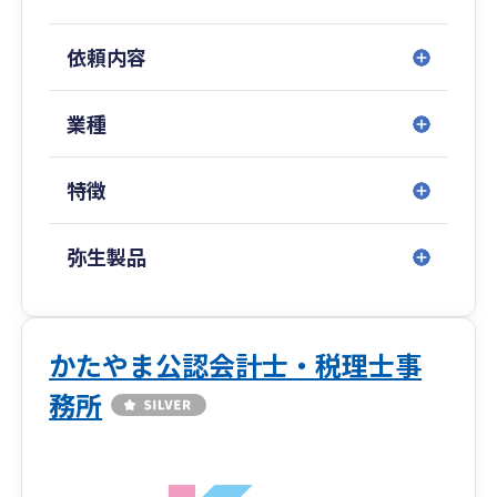
門用語を使わず、分かりやすくご説明し、気軽に
相談できる環境づくりを心がけています。
依頼内容
お客様との信頼関係を何より大切にし、単なる税
務処理にとどまらない「経営のよき相談相手」と
業種
して、誠実に対応させていただきます。
税金・経理でお困りのことがあれば、ぜひお気軽
特徴
にご相談ください。
弥生製品
かたやま公認会計士・税理士事
務所