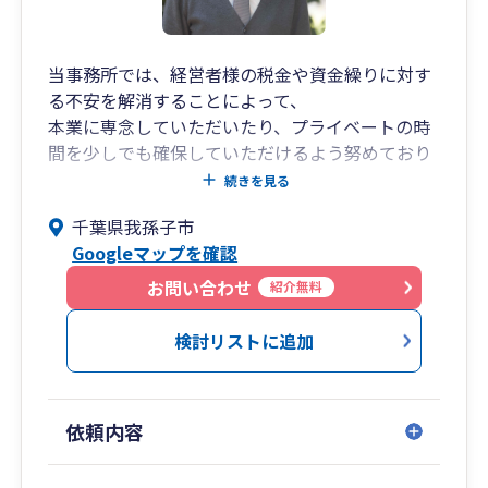
当事務所では、経営者様の税金や資金繰りに対す
る不安を解消することによって、
本業に専念していただいたり、プライベートの時
間を少しでも確保していただけるよう努めており
ます。
続きを見る
ひとりでの運営をしておりますので、税理士であ
千葉県我孫子市
る私、広瀬純一が対応いたします。
Googleマップを確認
途中で担当者が変わることはありません。
みなさまの裏方として、お役に立てるよう努めて
お問い合わせ
紹介無料
まいります。
検討リストに追加
依頼内容