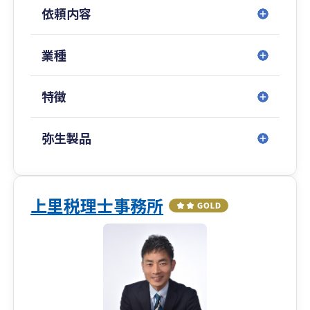
理業務を得意とし、決算早期化や経理業務の効率
依頼内容
化、マニュアル化、組織化などの経営実務でも貢
献可能です。
業種
これまでの実績
化学メーカー、住設メーカー、建設業の経理部門
特徴
で企業の経理業務を約３０年行ってきました。経
理業務としては金商法決算、税務決算、税務調査
対応、予算管理、原価計算、原価管理、資金繰り
弥生製品
の経理実務を経験してきました。会計事務所は５
年超の経験を有しており、法人税等、消費税等を
メインに行ってきました。業種は製造業、建設
業、卸売業、小売業、飲食業、美容理容業、不動
上里税理士事務所
産業、ソフト開発業等幅広く経験してきました。
企業規模は1000万円から上場企業まで対応可能で
す。
アピールポイント
素早く、丁寧に対応いたします。