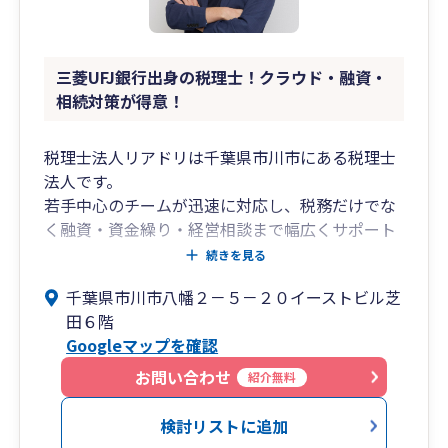
三菱UFJ銀行出身の税理士！クラウド・融資・
相続対策が得意！
税理士法人リアドリは千葉県市川市にある税理士
法人です。
若手中心のチームが迅速に対応し、税務だけでな
く融資・資金繰り・経営相談まで幅広くサポート
しています。
続きを見る
千葉県市川市八幡２－５－２０イーストビル芝
代表税理士は三菱UFJ銀行出身。
田６階
大手企業から中小企業まで数多くの企業を担当
Googleマップを確認
し、融資・事業計画・事業承継・M&Aなどを支援
してきました。
お問い合わせ
紹介無料
その経験を活かし、経営に役立つ税務・財務アド
バイスを提供しています。
検討リストに追加