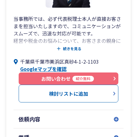
長期的に事業が拡大できるようにご支援いたしま
す。
税金の節税はもちろん、経理事務、経営管理の効
当事務所では、必ず代表税理士本人が直接お客さ
率化もご提案いたします。
まを担当いたしますので、コミュニケーションが
大規模法人での経理業務を得意としており、決算
スムーズで、迅速な対応が可能です。
早期化、経理業務効率化、マニュアル化、組織化
経営や税金のお悩みについて、お客さまの親身に
などの経営実務でも貢献できる。
なってわかりやすい言葉で丁寧にアドバイスさせ
続きを見る
ていただきます。
千葉県千葉市美浜区真砂4-1-2-1103
代表税理士は、国税局や税務署にて長年にわたり
Googleマップを確認
法人の税務調査に携わってきたいわゆる国税OB税
理士です。
お問い合わせ
紹介無料
税務調査のことを熟知していますので、いつ来る
か分からない税務調査に対しても事前に万全の対
検討リストに追加
策をしておくことが可能ですし、税務当局に対す
る折衝も責任をもって誠実に行いますのでお客さ
まには安心していただけます。
依頼内容
「会社を設立したが、経理や税務のことがよくわ
からない」「顧問税理士を探しているが、初めて