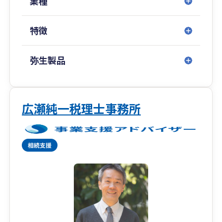
業種
なのでどのような税理士がいいのかわからない」
といったお悩みをお持ちの方、また、「今の顧問
特徴
税理士を変えたいと思っている」という方は、ぜ
ひお気軽にご相談ください。
弥生製品
広瀬純一税理士事務所