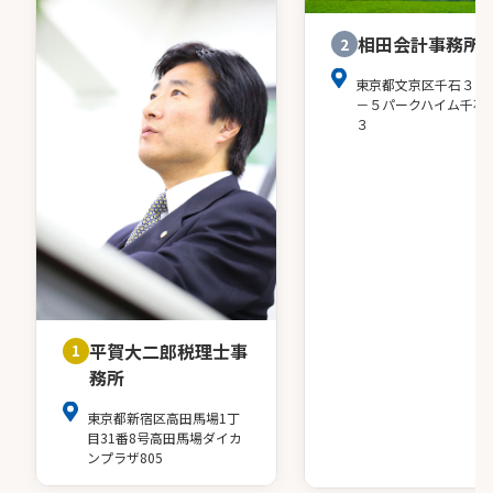
相田会計事務所
2
東京都文京区千石３－
－５パークハイム千石
３
平賀大二郎税理士事
1
務所
東京都新宿区高田馬場1丁
目31番8号高田馬場ダイカ
ンプラザ805