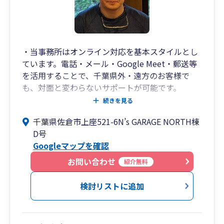
・当事務所はオンライン対応を基本スタイルとし
ています。電話・メール・Google Meet・郵送等
を活用することで、千葉県外・遠方のお客様で
も、対面と変わらないサポートが可能です。
・千葉県佐倉市の南ユーカリが丘近郊（ユーカリ
続きを見る
が丘駅徒歩２分）に拠点を構え、主に中小企業の
千葉県佐倉市上座521-6N’s GARAGE NORTH棟
方、個人事業主の方に特化したサービスを提供し
D号
ております（認定経営革新等支援機関）。
Googleマップを確認
・証券会社に3年ほど勤務した後、会計事務所・
税理士法人で15年以上、総合建設会社の経理責任
お問い合わせ
紹介無料
者として約5年の勤務と、この業界も長いので安
心してお任せください。
検討リストに追加
・税理士である私自身が担当させていただきます
ので、担当者の入れ替わりもございません。税務
調査の立会いも私が対応いたします。