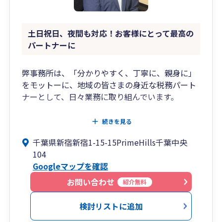
土日祝日、夜間も対応！お客様にとって最高の
パートナーに
弊事務所は、「分かりやすく、丁寧に、親身に」
をモットーに、地域の皆さまの身近な税務パート
ナーとして、日々業務に取り組んでいます。
法人・個人問わず、税務申告や記帳代行、経理支
続きを見る
援、節税対策から、相続・事業承継まで幅広く対
千葉県新宿新宿1-15-15PrimeHills千葉中央
応。
104
特に創業間もない企業や個人事業主の方に対して
Googleマップを確認
は、経営のスタートをしっかりと支えるサポート
に力を入れています。
お問い合わせ
紹介無料
「税理士に相談するのは初めて」「経理や税金が
検討リストに追加
苦手」という方にも安心していただけるよう、専