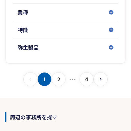
経営から資産承継まで一貫してサポート可能で
す。
業種
「自社株の承継をどう進めるべきか」「相続税を
特徴
抑えて家族へ円満に引き継ぎたい」など、
承継・相続に関するお悩みはお気軽にご相談くだ
さい。
弥生製品
初回相談は無料です。
1
2
4
周辺の事務所を探す