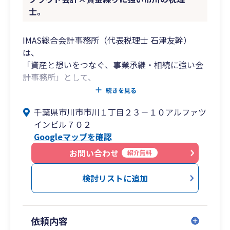
士。
IMAS総合会計事務所（代表税理士 石津友幹）
は、
「資産と想いをつなぐ、事業承継・相続に強い会
計事務所」として、
中小企業オーナー様や資産家の“経営と家族を守
続きを見る
る”支援を行っています。
千葉県市川市市川１丁目２３－１０アルファツ
インビル７０２
会社の未来を見据えた株式承継・後継者育成・相
Googleマップを確認
続税対策を中心に、
財務・税務・法務を一体化した総合プランニング
お問い合わせ
紹介無料
を提供。
経営者様の想いを次世代へ確実に引き継ぐための
検討リストに追加
最適な解決策をご提案いたします。
税務顧問・決算申告・自社株評価・M&A支援・遺
依頼内容
言・生前贈与まで、