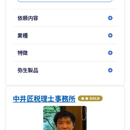
創業融資や資金調達支援にも強みがあり、千葉銀
行、京葉銀行、信用金庫、日本政策金融公庫など
依頼内容
地域金融機関とのネットワークを活かして、
融資のご相談から実行までサポートしています。
業種
また、クラウド会計の導入支援にも力を入れてお
り、
特徴
導入から運用、申告まで一貫して対応可能です。
現在の税理士に相談しづらい、レスポンスが遅
い、経営の相談ができないとお悩みの方もお気軽
弥生製品
にご相談ください。
お客様の夢の実現を支えるパートナーとして、長
期的な成長をサポートいたします。
中井匠税理士事務所