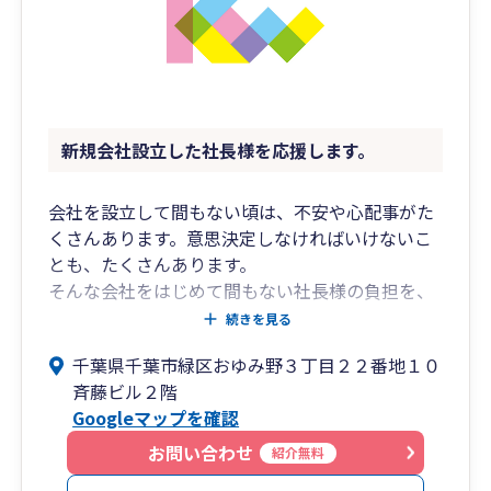
新規会社設立した社長様を応援します。
会社を設立して間もない頃は、不安や心配事がた
くさんあります。意思決定しなければいけないこ
とも、たくさんあります。
そんな会社をはじめて間もない社長様の負担を、
少しでも軽くしたいと考えています。
続きを見る
弊所では、設立初年度の会社様限定で、特別料金
千葉県千葉市緑区おゆみ野３丁目２２番地１０
でサポートさせて頂くプランを用意しておりま
斉藤ビル２階
す。
Googleマップを確認
是非一度お気軽にご連絡いただければと思いま
す。
お問い合わせ
紹介無料
【JR外房線「鎌取駅」南口より徒歩5分、蘇我IC