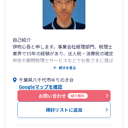
自己紹介
伊吹心吾と申します。事業会社経理部門、税理士
業界で35年の経験があり、法人税・消費税の確定
申告や顧問税理士サービスなどでお客さまに選ば
れています。実績としましては、化学メーカーや
続きを見る
住設メーカー、建設業の経理部門で、金商法決算
千葉県八千代市ゆりのき台
や税務決算申告、税務調査対応など幅広く企業の
Googleマップを確認
経理業務を約30年経験してきました。また、製造
業、建設業を始めとした多岐にわたる業種で法人
お問い合わせ
紹介無料
税、消費税等もメインに対応しています。素早
く、丁寧な対応を心がけ、長期的な事業の拡大を
検討リストに追加
支援し、節税はもちろん、経理事務、経営管理の
効率化のご提案もいたします。大規模法人での経