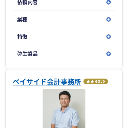
依頼内容
・ご来所での対面、近隣のお客様へのご訪問、
Google Meetでのオンライン面談と、ご都合に合
わせてお選びいただけます。日々のやり取りはメ
業種
ール・電話・郵送で完結します。
・行政書士事務所も運営しており、相続関係書類
特徴
の作成はもちろん、建設業をはじめとした各種許
可取得申請、経営状況分析申請なども経験がござ
います。
弥生製品
・ご訪問時はスーツをあまり着用しません。軽装
が多いですので、あらかじめご了承ください。
ベイサイド会計事務所