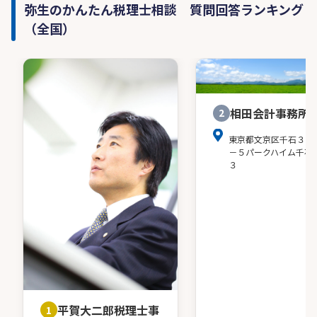
弥生のかんたん税理士相談 質問回答ランキング
（全国）
相田会計事務所
2
東京都文京区千石３－
－５パークハイム千石
３
平賀大二郎税理士事
1