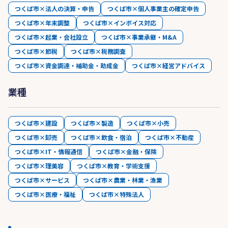
つくば市×法人の決算・申告
つくば市×個人事業主の確定申告
つくば市×年末調整
つくば市×インボイス対応
つくば市×起業・会社設立
つくば市×事業承継・M&A
つくば市×節税
つくば市×税務調査
つくば市×資金調達・補助金・助成金
つくば市×経営アドバイス
業種
つくば市×建設
つくば市×製造
つくば市×小売
つくば市×卸売
つくば市×飲食・宿泊
つくば市×不動産
つくば市×IT・情報通信
つくば市×金融・保険
つくば市×理美容
つくば市×教育・学術支援
つくば市×サービス
つくば市×農業・林業・漁業
つくば市×医療・福祉
つくば市×特殊法人