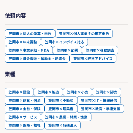
依頼内容
笠岡市×法人の決算・申告
笠岡市×個人事業主の確定申告
笠岡市×年末調整
笠岡市×インボイス対応
笠岡市×事業承継・M&A
笠岡市×節税
笠岡市×税務調査
笠岡市×資金調達・補助金・助成金
笠岡市×経営アドバイス
業種
笠岡市×建設
笠岡市×製造
笠岡市×小売
笠岡市×卸売
笠岡市×飲食・宿泊
笠岡市×不動産
笠岡市×IT・情報通信
笠岡市×金融・保険
笠岡市×理美容
笠岡市×教育・学術支援
笠岡市×サービス
笠岡市×農業・林業・漁業
笠岡市×医療・福祉
笠岡市×特殊法人