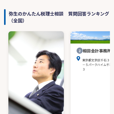
弥生のかんたん税理士相談 質問回答ランキング
（全国）
相田会計事務所
2
東京都文京区千石３－
－５パークハイム千石
３