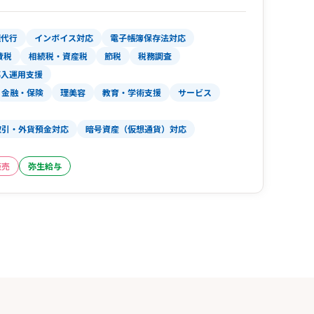
理代行
インボイス対応
電子帳簿保存法対応
費税
相続税・資産税
節税
税務調査
導入運用支援
金融・保険
理美容
教育・学術支援
サービス
取引・外貨預金対応
暗号資産（仮想通貨）対応
販売
弥生給与