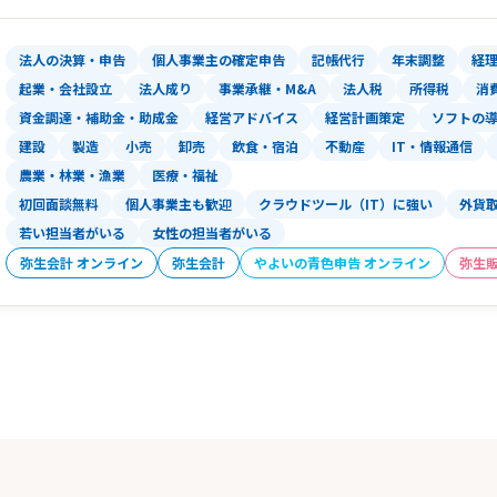
法人の決算・申告
個人事業主の確定申告
記帳代行
年末調整
経
起業・会社設立
法人成り
事業承継・M&A
法人税
所得税
消
資金調達・補助金・助成金
経営アドバイス
経営計画策定
ソフトの
建設
製造
小売
卸売
飲食・宿泊
不動産
IT・情報通信
農業・林業・漁業
医療・福祉
初回面談無料
個人事業主も歓迎
クラウドツール（IT）に強い
外貨
若い担当者がいる
女性の担当者がいる
弥生会計 オンライン
弥生会計
やよいの青色申告 オンライン
弥生