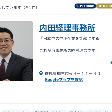
示しています（全2件）
内田経理事務所
『日本中の中小企業を笑顔にする』
これが当事務所の経営理念です。
コンサルティング・IT・税務を通じて、
事務所にかかわるすべての方に喜んでい
群馬県桐生市東４－１１－４０
「より良い未来」を創るサポートをする
Googleマップを確認
わたしたちの使命です。
また当事務所は小規模事務所です。
そのため、お客様への対応は職員任せで
最終的には必ず税理士本人が責任を持っ