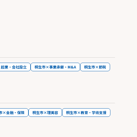
×起業・会社設立
桐生市×事業承継・M&A
桐生市×節税
市×金融・保険
桐生市×理美容
桐生市×教育・学術支援