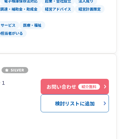
電子帳簿保存法対応
起業・会社設立
法人成り
、
金調達・補助金・助成金
経営アドバイス
経営計画策定
すので、
サービス
医療・福祉
ださい。
の担当者がいる
－１
お問い合わせ
紹介無料
検討リストに追加