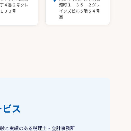
丁４番２号クレ
殻町１－３５－２グレ
１０３号
インズビル５階５４号
室
ービス
験と実績のある税理士・会計事務所