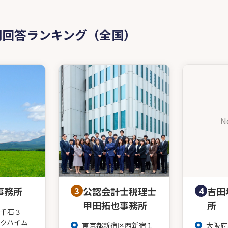
問回答ランキング（全国）
N
事務所
3
公認会計士税理士
4
吉田
甲田拓也事務所
所
千石３－
クハイム
東京都新宿区西新宿１
大阪府