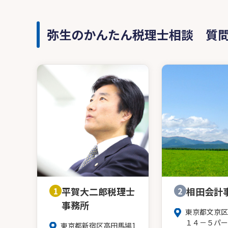
弥生のかんたん税理士相談 質
1
平賀大二郎税理士
2
相田会計
事務所
東京都文京区
１４－５パー
東京都新宿区高田馬場1