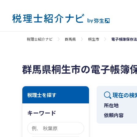
税理士紹介ナビ
群馬県
桐生市
電子帳簿保存法
群馬県桐生市の電子帳簿
現在の検
税理士を探す
所在地
キーワード
依頼内容