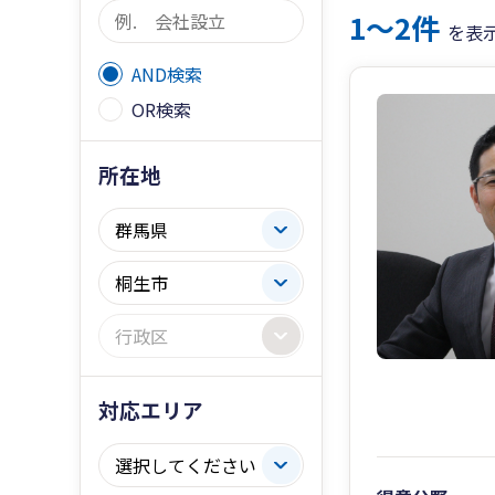
1〜2件
を表
AND検索
OR検索
所在地
対応エリア