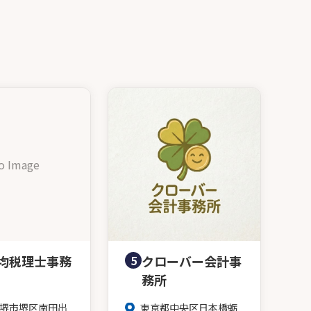
o Image
均税理士事務
5
クローバー会計事
務所
堺市堺区南田出
東京都中央区日本橋蛎