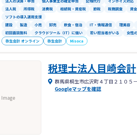
法人の決算・申告
個人事業主の確定申告
記帳代行
インボイス対応
お客様がご不明、疑問に思われたことは
法人税
所得税
消費税
相続税・資産税
節税
税務調査
資
お客様が分かるまで専門用語を使わずに
ソフトの導入運用支援
何度でもご説明するよう心がけておりま
建設
製造
小売
卸売
飲食・宿泊
IT・情報通信
理美容
どんなことでもお気軽にお問い合わせく
初回面談無料
クラウドツール（IT）に強い
若い担当者がいる
女性
弥生会計 オンライン
弥生会計
Misoca
税理士法人目崎会計
群馬県桐生市広沢町４丁目２１０５
Googleマップを確認
 Image