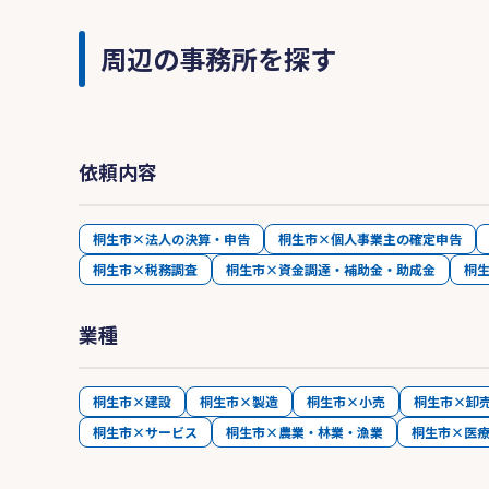
周辺の事務所を探す
依頼内容
桐生市×法人の決算・申告
桐生市×個人事業主の確定申告
桐生市×税務調査
桐生市×資金調達・補助金・助成金
桐
業種
桐生市×建設
桐生市×製造
桐生市×小売
桐生市×卸
桐生市×サービス
桐生市×農業・林業・漁業
桐生市×医