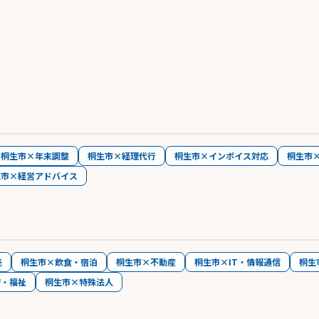
桐生市×年末調整
桐生市×経理代行
桐生市×インボイス対応
桐生市
生市×経営アドバイス
売
桐生市×飲食・宿泊
桐生市×不動産
桐生市×IT・情報通信
桐生
療・福祉
桐生市×特殊法人