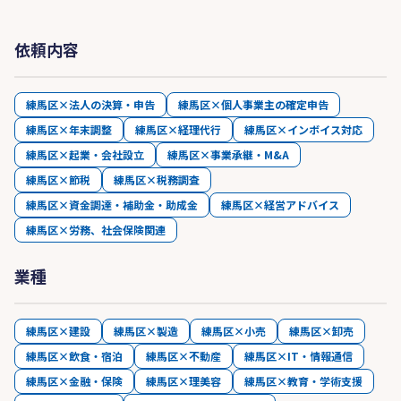
依頼内容
練馬区×法人の決算・申告
練馬区×個人事業主の確定申告
練馬区×年末調整
練馬区×経理代行
練馬区×インボイス対応
練馬区×起業・会社設立
練馬区×事業承継・M&A
練馬区×節税
練馬区×税務調査
練馬区×資金調達・補助金・助成金
練馬区×経営アドバイス
練馬区×労務、社会保険関連
業種
練馬区×建設
練馬区×製造
練馬区×小売
練馬区×卸売
練馬区×飲食・宿泊
練馬区×不動産
練馬区×IT・情報通信
練馬区×金融・保険
練馬区×理美容
練馬区×教育・学術支援