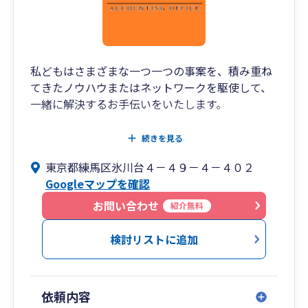
私どもはさまざまな一つ一つの事案を、積み重ね
てきたノウハウまたはネットワークを駆使して、
一緒に解決するお手伝いをいたします。
決算書、申告書の作成のみならず、訪問先の皆様
続きを見る
の拡大・発展をいろいろな面からサポートしてい
東京都練馬区氷川台４－４９－４－４０２
くことが、私どもの役割であると考えておりま
Googleマップを確認
す。
お問い合わせ
紹介無料
皆様に対して、よろず「相談窓口」として親切・
丁寧なサービスの提供をしてまいります。
検討リストに追加
特に、創業時のサポート、金融機関からの借入の
サポートについては、力をいれております。
依頼内容