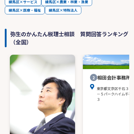
練馬区×サービス
練馬区×農業・林業・漁業
練馬区×医療・福祉
練馬区×特殊法人
弥生のかんたん税理士相談 質問回答ランキング
（全国）
相田会計事務所
2
東京都文京区千石３－
－５パークハイム千石
３