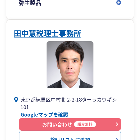
で、事業のさらなる発展に資することが出来ま
弥生製品
す。
当事務所では、マネーフォワード、弥生会計、
Chatwork、Google Meet、Dropboxなどを使用
しています。
田中慧税理士事務所
３．海外取引の税務（国際税務）や、英語対応が
可能です
当事務所では海外取引に関する税務アドバイス
や、英語での税務サービスをご提供しておりま
す。
企業規模にかかわらず、海外取引は日常的なもの
となっており、国際税務への対応が求められるケ
ースが増えております。
東京都練馬区中村北 2-2-18ターラカワギシ
代表税理士は、外資系税理士法人での勤務経験が
101
あり、アメリカや欧米企業の日本子会社の税務業
Googleマップを確認
務を多く行ってきました。
お問い合わせ
紹介無料
日常的に英語でのメールやオンライン会議を行っ
た経験があるため、英語コミュニケーションや海
検討リストに追加