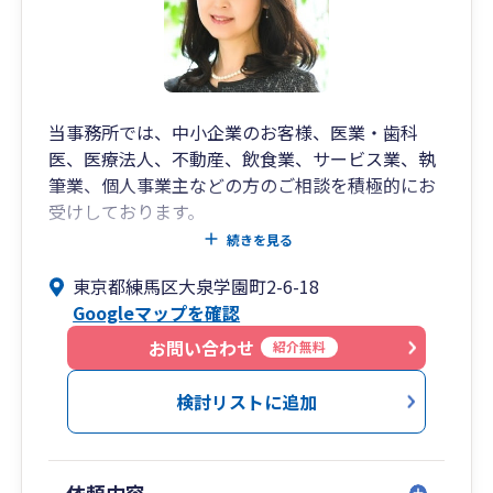
当事務所は、専門性の高いサポートを通じて、経
営者様の**「安心」と「事業の発展」**を両立さ
せます。まずは無料相談にて、お客様の事業の課
題や将来のビジョンをお聞かせください。
当事務所では、中小企業のお客様、医業・歯科
医、医療法人、不動産、飲食業、サービス業、執
筆業、個人事業主などの方のご相談を積極的にお
受けしております。
続きを見る
また、創業支援にも力を入れています。法人成り
東京都練馬区大泉学園町2-6-18
の場合には、会社設立後の利益や税額をシミュレ
Googleマップを確認
ーションして、現在の税額と比較検討ができま
す。設立に適した時期等をアドバイスさせていた
お問い合わせ
紹介無料
だきます。司法書士と連携して設立を支援いたし
ます。
検討リストに追加
オンライン会計の導入支援、オンラインでの対応
も行っております。
依頼内容