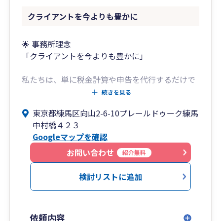
クライアントを今よりも豊かに
🌟 事務所理念
「クライアントを今よりも豊かに」
私たちは、単に税金計算や申告を代行するだけで
なく、税務・会計のプロフェッショナルとしてお
続きを見る
客様の未来への成長と資産形成をサポートし、そ
東京都練馬区向山2-6-10プレールドゥーク練馬
の結果として「今よりも豊か」になっていただく
中村橋４２３
ことを最大の目標としています。
Googleマップを確認
💡 ほそかわ総合事務所の3つの強み
お問い合わせ
紹介無料
1. 専門性の高い税理士による「一気通貫の直接対
応」
検討リストに追加
当事務所は、法人税務から資産税（相続・贈
与）、事業承継といった専門性の高い分野を得意
としています。これらすべての分野において、代
依頼内容