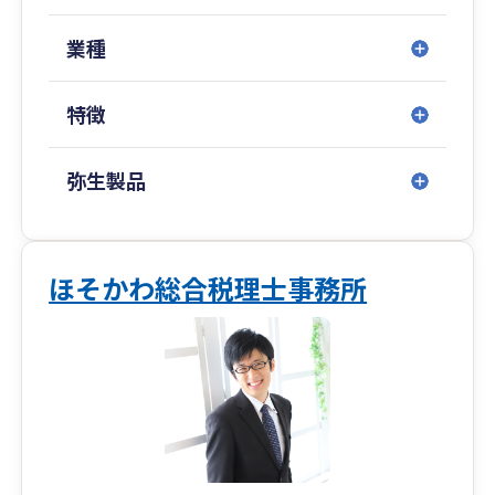
銀行出身者よる、顧問先様向け『無料借入相談
会』なども、好評をいただいております。
業種
変化の激しい時代です。この状況を創意・工夫で
特徴
乗り越えていきましょう。
私どもがそのお役に立ちます。
弥生製品
ほそかわ総合税理士事務所