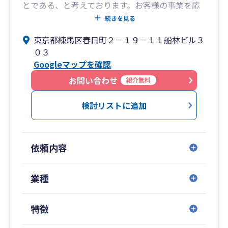
とである、と考えております。お客様の事業を応
援・サポートして、共に事業を成長させる税理士
続きを見る
です。
東京都練馬区春日町２－１９－１１船林ビル３
そのために、経営のことはもちろん、事業と関係
０３
のないことでもなんでも話せる会計事務所、敷居
Googleマップを確認
が低く、気さくに相談できる事務所を目指してい
ます。
お問い合わせ
紹介無料
新規に事業を開業する起業家の皆さんと共に私自
身の事務所も成長していきたいと考えています。
検討リストに追加
依頼内容
業種
特徴