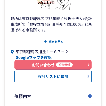
弊所は東京都練馬区で75年続く税理士法人/会計
事務所で『お役立ち会計事務所全国100選』にも
選ばれる事務所です。
【弊所の強み】
続きを見る
☆税務会計顧問だけではなくお客様の経営全般に
東京都練馬区旭丘１－６７－２
対するお悩みをまるごと解決できるように、150
Googleマップを確認
社以上の提携先と連携しております。
一般的な税理士では対応が難しい売上UP案、人材
お問い合わせ
紹介無料
紹介、経費削減、各種専門家&サービスの斡旋、
経営コンサルティングなど日々起こる経営のお困
検討リストに追加
り事に対してまとめて相談することが可能です。
☆ITやAlを駆使した業務の効率化やお客様の工数
依頼内容
削減にもご尽力いたします。
中小企業でも使える上記のサービスや補助金の提