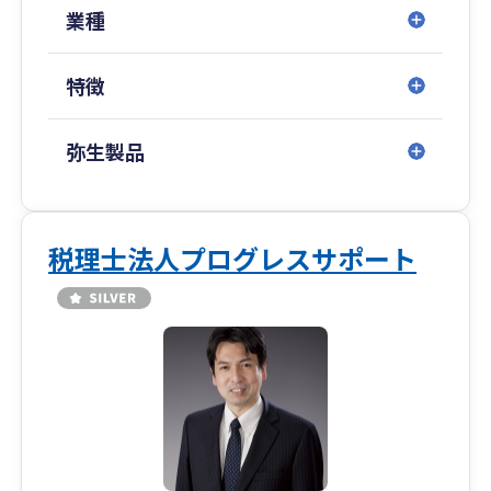
案、導入補助など対応可能となります。
業種
☆時勢に合わせた最新の税法や経営に関するアド
特徴
バイスが可能！
弊所代表は様々な団体の顧問を務めており、同時
に多くの情報や提携先を確保していることもあ
弥生製品
り、
コロナ禍の際はお客様にカスタマイズした形で補
助金の提案や経営補佐をしたり、今後主流になっ
ていくであろうWEB3.0や仮想通貨、DAOなど新
税理士法人プログレスサポート
しい時代の各種サービスの税務会計も、いち早く
情報を集めて対応しているためどこよりも正確で
お客様に合った税務会計を行うことが可能です。
初回相談無料となっておりますのでまずはお気軽
のご相談ください。
※問い合わせ多数のため状況によっては新規問い
合わせが難しい場合もございます。
ご容赦ください。