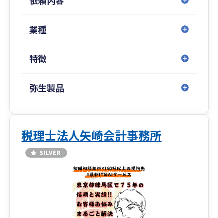
税務上のアドバイスだけでなく、保険や資産、相
続対策等、ファイナンシャルプランナーとして
も、お客様の様々なお悩みに多角的にアドバイス
業種
できるよう努めております。
特徴
コミュニケーションと信頼関係を第一に、お客様
の経営、会計業務を全力でサポートするととも
に、お客様の目標の実現に向けたサービスの提供
弥生製品
に努めております。
お客様と共に成長し歩んでいける事務所を目指し
ます。お気軽にご相談ください。
税理士法人矢崎会計事務所