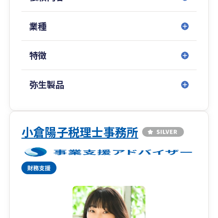
表税理士の細川が窓口から実務まで一気通貫で直
接担当いたします。これにより、担当者の変更に
よるストレスがなく、複雑な案件でも確実かつ迅
業種
速な対応が可能です。
特徴
2. 中小企業の「成長」と「守り」を両立支援
事業の成長フェーズにある中小企業を主なターゲ
ットとし、日々の会計業務の効率化はもちろん、
弥生製品
**経営者様の「資産形成」と「事業承継」**まで
を見据えたトータルコンサルティングを提供しま
す。企業の「攻め」と、未来の「守り」を両輪で
支えます。
小倉陽子税理士事務所
3. 全国対応可能なサポート体制
土日深夜(24時間)対応可能で、迅速かつフットワ
ークの軽いサポートをいたします。お客様との定
期的な対話を通じて、表面的な数字だけではな
い、事業の課題を深く理解し、最適な解決策を提
案します。