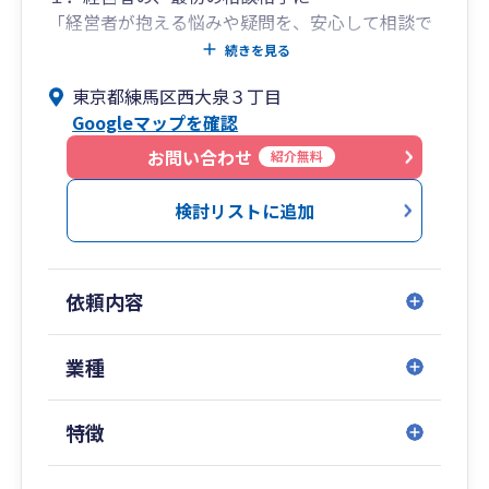
「経営者が抱える悩みや疑問を、安心して相談で
きるパートナーになりたい」
続きを見る
「経営者の皆様が安心してお困りごとを相談でき
東京都練馬区西大泉３丁目
る、そして解決していく。」
Googleマップを確認
それが私たちの願いです。
皆様にとって身近な専門家として、最初にご相談
お問い合わせ
紹介無料
いただける良好な関係性を築いていき、二人三脚
でビジネス成功のサポートをしていきます。
検討リストに追加
２．オンラインで完結する、安心の税務サービス
を
依頼内容
当事務所では、クラウド会計サービスやITツー
ル、WEB会議などを効率良く活用することで、
「オンラインで完結する、安心の税務サービス」
業種
をご提供しております。
クラウド会計やITツールを活用することにより、
特徴
効率的よくタイムリーな会計データを作成できま
す。会計データを自社のビジネスに活用すること