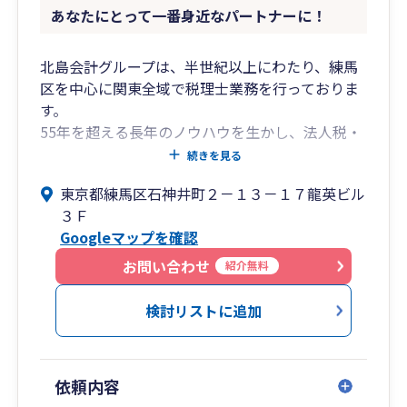
あなたにとって一番身近なパートナーに！
北島会計グループは、半世紀以上にわたり、練馬
区を中心に関東全域で税理士業務を行っておりま
す。
55年を超える長年のノウハウを生かし、法人税・
所得税等の税務や会計業務にとどまらず、法人設
続きを見る
立から経営全般のご相談、相続税業務まで幅広く
東京都練馬区石神井町２－１３－１７龍英ビル
対応いたします。
３Ｆ
Googleマップを確認
お問い合わせ
紹介無料
検討リストに追加
依頼内容