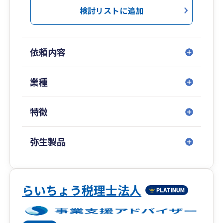
営の現状を数字で可視化し、次の一手を考えるた
検討リストに追加
ネスチャット、リモートシステムなど、新しい技
めの土台づくりを重視しています。大手税理士法
術がどんどん出てきています。
人での実務経験を活かしつつ、距離の近い伴走型
未だに会計ソフトを手入力している方、会計帳簿
の支援を心がけています。
や伝票を手書きで作成している方、業務改善のチ
依頼内容
ャンスです。
ご相談はオンラインにも対応しており、場所を問
わずスピーディーなやり取りが可能です。
業種
祖父や父のような中小企業の社長を助けたい、と
事業のスタートを安心して切っていただけるよ
もに走りたいと考え、税理士になりました。
う、実務面から丁寧にサポートいたします。
目の前のお客様やスタッフと全力で向き合い、
特徴
「夢」を共有し、ひとりひとりの幸せを実現して
いく経営者として、最高のＩＴ税理士法人を導い
弥生製品
ていきたいと考えています。
らいちょう税理士法人