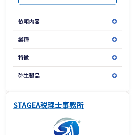
◆代表税理士が40代と若い！
士業にありがちな「先生」ではなく、皆さんと同
じ目線でお話ができる経営の「相棒」となりま
依頼内容
す。
◆税務調査に強い！
業種
50件以上の税務調査対応実績。
社長の「イザという時」をしっかりフォロー。
特徴
◆投資に強い！
不動産、太陽光、株式、保険など、富裕層の方が
弥生製品
＋αで活用される投資関係が得意。
【事務所の紹介】
はじめまして！
STAGEA税理士事務所
静岡県静岡市の最高のＩＴ税理士法人、最高のＩ
Ｔ経営支援株式会社の代表税理士 戸越裕介（とご
えゆうすけ）と申します。
私の祖父と父は昔、大阪で工場を経営し、毎日朝