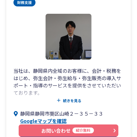
当社は、静岡県内全域のお客様に、会計・税務を
はじめ、弥生会計・弥生給与・弥生販売の導入サ
ポート・指導のサービスを提供をさせていただい
ております。
四半期ごとの経営状況確認や、職員全員での決算
続きを見る
事前検討会の実施など、会計・税務・その他様々
静岡県静岡市葵区山崎２－３５－３３
な視点から、全てのお客様を職員全員でサポート
Googleマップを確認
します。
お問い合わせ
紹介無料
また、遠方のお客様とは、インターネットを通じ