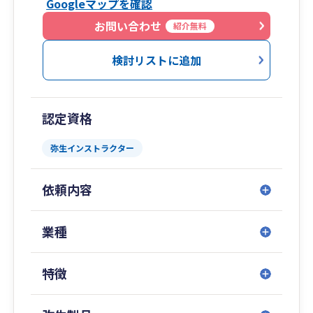
Googleマップを確認
経済学修士(「学習院大学」大学院)、
MBA(「法政大学」大学院)、
お問い合わせ
紹介無料
証券アナリスト(「三菱UFJモルガン・スタンレー
証券」などに在籍)、
検討リストに追加
ファイナンシャルプランナー、
農業経営アドバイザー、
行政書士、
認定資格
経営革新等支援機関、
「静岡銀行」(支店営業)､
弥生インストラクター
「日経マネー」(副編集長)
などの資格・職歴等を有し、
依頼内容
幅広い視点から
経営アドバイスを行い
あなたの会社の売上アップを応援します！
業種
まずは 080-7084-1101 へお電話下さい。
特徴