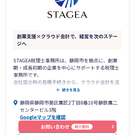
4時に起きて誰よりも早く出社し、ボイラーを焚
いて機械を温め、真っ黒になりながら汗をかき、
日が暮れるまで働いていました。
それだけ頑張っても、利益は出ていましたが、資
金繰りはお世辞にも順風満帆で安心経営とは言え
創業支援×クラウド会計で、経営を次のステー
ず、金策に走る事も多かったと聞いています。
ジへ
当時は、「黒字なのに資金繰りが厳しい理由」が
わかりませんでしたが、今なら説明ができます。
STAGEA税理士事務所は、静岡市を拠点に、創業
期・成長初期の企業を中心にサポートする税理士
税金と会計って難しいですよね。。。
事務所です。
私たちの仕事は、いかに「難しいことをわかりや
会社設立時の各種手続きから、クラウド会計を活
すく」するかが重要だと考えています。
用した経理体制の構築、資金繰りや税務面の整理
続きを見る
難しい専門用語をできる限り無くし、回りくどい
まで、事業の立ち上げ段階に必要な実務をトータ
内容をシンプルに説明することで、「日本一わか
静岡県静岡市葵区鷹匠2丁目8番10号静鉄鷹二
ルで支援しています。
りやすい税理士」を目指しています。
センタービル3階
Googleマップを確認
創業期は判断すべきことが多く、税務や会計が後
また、近年はＩＴやＡＩが発達し、経理業務が大
回しになりがちです。
お問い合わせ
幅に変化しています。
紹介無料
当事務所では、単なる申告業務にとどまらず、経
クラウド会計、ＯＣＲ、クラウドサーバー、ビジ