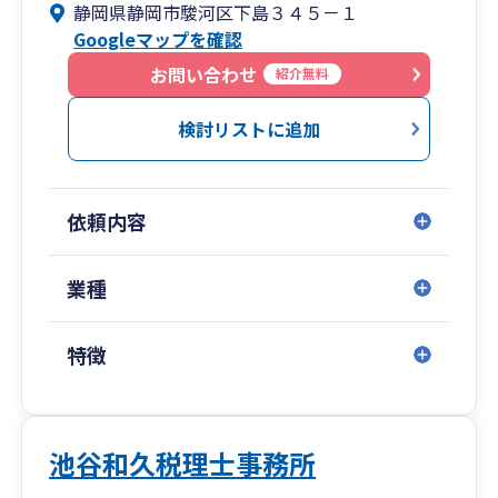
静岡県静岡市駿河区下島３４５－１
1.クラウド会計の活用： 資金繰り、業務効率、利
Googleマップを確認
益構造など、お客様が抱える課題に対し、リアル
タイムデータを駆使して迅速に本質的な解決策を
お問い合わせ
紹介無料
導き出します。データに基づいた戦略的なアドバ
イスで、未来への不安を解消します。
検討リストに追加
2.多くのソリューションを持つワンストップ体
制： 税務、財務だけでなく、複雑な事業承継や経
依頼内容
営戦略に至るまで、幅広い専門知識をワンストッ
プで提供。お客様が新しい成長を迎え、その後も
継続的に発展していくための盤石な基盤づくりを
業種
徹底的にサポートします。
特徴
3.いかなる困難も乗り越える伴走支援： 私たちは
単なる外部の専門家ではありません。お客様のビ
ジネスに深く入り込み、情熱と専門性をもって困
難な時期を共に乗り越えます。豊富な経験と知識
池谷和久税理士事務所
で、予期せぬ問題や難局に直面した時こそ、確か
な指針となる希望の光を提供します。