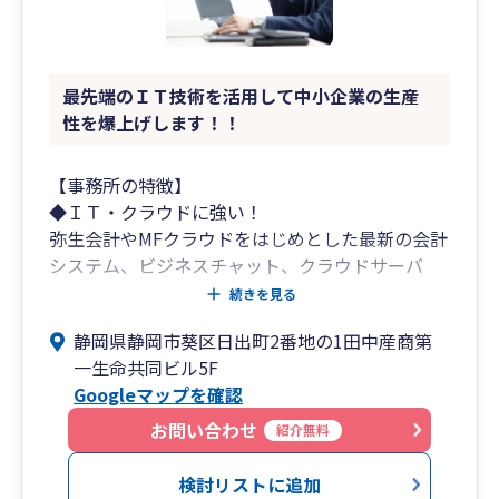
最先端のＩＴ技術を活用して中小企業の生産
性を爆上げします！！
【事務所の特徴】
◆ＩＴ・クラウドに強い！
弥生会計やMFクラウドをはじめとした最新の会計
システム、ビジネスチャット、クラウドサーバ
ー、ＷＥＢ会議システム、遠隔リモートツールそ
続きを見る
の他最新のシステムにより業務を効率化し、社長
静岡県静岡市葵区日出町2番地の1田中産商第
が本当にやるべき「経営」に専念可能。
一生命共同ビル5F
Googleマップを確認
◆明瞭な価格提示！
「わかりやすさ」を重視し、3つのコースから選
お問い合わせ
紹介無料
択可能。
検討リストに追加