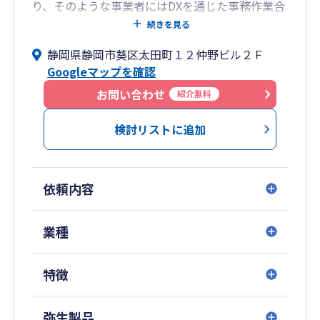
り、そのような事業者にはDXを通じた事務作業合
理化のご提案も行っております。
続きを見る
これから新たに事業を始めようと検討されている
静岡県静岡市葵区太田町１２仲野ビル２Ｆ
方に対して、税務相談から法人化相談、資金調達
Googleマップを確認
支援、事業承継・M＆A支援まで幅広くサービスを
提供しております。
お問い合わせ
紹介無料
検討リストに追加
依頼内容
業種
特徴
弥生製品