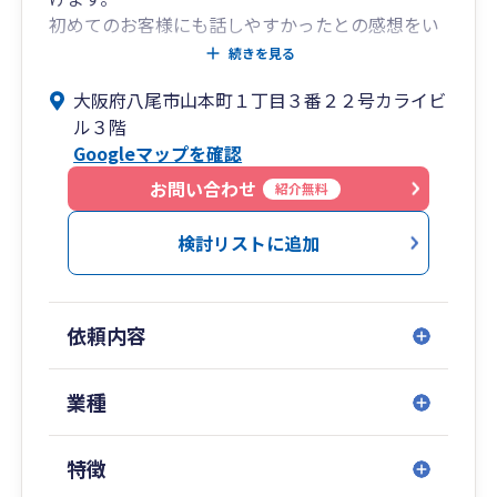
初めてのお客様にも話しやすかったとの感想をい
ただくことが多く、お客様のニーズに迅速・的確
続きを見る
に応えることをモットーに営業しております。
大阪府八尾市山本町１丁目３番２２号カライビ
ル３階
代表税理士(43歳男性)は大阪府立八尾高校、神戸
Googleマップを確認
大学経営学部卒業後、大阪国税局に10年勤務し、
税理士事務所勤務を経て、独立開業しました。
お問い合わせ
紹介無料
税務調査を行う側も受ける側も数多く経験してお
り、税務調査対応にも自信がございます。
検討リストに追加
令和８年５月に法人成りに伴い、ことのは税理士
法人を設立しました。
依頼内容
八尾本店に加えて、北浜駅徒歩１分の場所に支店
も開設しました。
業種
新たに女性税理士も加わりました。京都府出身京
都市在住で、親身に相談を聞くことができ、フッ
特徴
トワークも軽く動けるのが強みです。