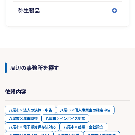
１０年以上会計事務所に勤めており、相談の経験
が豊富ですので、女性税理士にお願いしたい等、
弥生製品
希望あれば対応できます。
現在、八尾市、大阪市を中心に大阪府、奈良県、
京都府、兵庫県のお客様も広く担当させていただ
いております。
連絡手段としては電話・メール・LINE・訪問・来
所・ZOOM等で対応可能です。
周辺の事務所を探す
まずは、お気軽にご相談ください<m(__)m>
ことのは税理士法人
依頼内容
加藤盛一 090-6194-9766
kotonohataxoffice@gmail.com
新宅莉沙 080-4232-2415 lisha0423@gmail.com
八尾市×法人の決算・申告
八尾市×個人事業主の確定申告
八尾市×年末調整
八尾市×インボイス対応
八尾市×電子帳簿保存法対応
八尾市×起業・会社設立