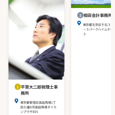
相田会計事務所
2
東京都文京区千石３－
－５パークハイム千石
３
平賀大二郎税理士事
1
務所
東京都新宿区高田馬場1丁
目31番8号高田馬場ダイカ
ンプラザ805