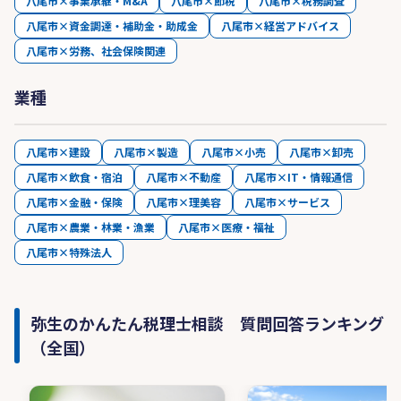
八尾市×事業承継・M&A
八尾市×節税
八尾市×税務調査
八尾市×資金調達・補助金・助成金
八尾市×経営アドバイス
八尾市×労務、社会保険関連
業種
八尾市×建設
八尾市×製造
八尾市×小売
八尾市×卸売
八尾市×飲食・宿泊
八尾市×不動産
八尾市×IT・情報通信
八尾市×金融・保険
八尾市×理美容
八尾市×サービス
八尾市×農業・林業・漁業
八尾市×医療・福祉
八尾市×特殊法人
弥生のかんたん税理士相談 質問回答ランキング
（全国）