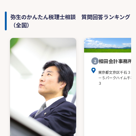
弥生のかんたん税理士相談 質問回答ランキング
（全国）
相田会計事務所
2
東京都文京区千石３－
－５パークハイム千石
３