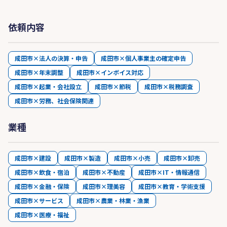
依頼内容
成田市×法人の決算・申告
成田市×個人事業主の確定申告
成田市×年末調整
成田市×インボイス対応
成田市×起業・会社設立
成田市×節税
成田市×税務調査
成田市×労務、社会保険関連
業種
成田市×建設
成田市×製造
成田市×小売
成田市×卸売
成田市×飲食・宿泊
成田市×不動産
成田市×IT・情報通信
成田市×金融・保険
成田市×理美容
成田市×教育・学術支援
成田市×サービス
成田市×農業・林業・漁業
成田市×医療・福祉