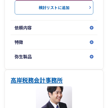
会社内の取引ルールの策定等を始めとする内部統
制構築支援、各種監査・調査業務についてもサー
検討リストに追加
ビス提供しています。
業務のご依頼形態も顧問契約のほか、スポット業
務としてのご依頼も可能です。
依頼内容
各種ツール（Zoom、google Meet、Teams、
Chatwork、Lineほか）を用いたコミュニケーシ
ョンも対応可能です。
特徴
中小零細企業や個人・個人事業主の経営者のお困
弥生製品
りごとを、総合的にサポートします。
高岸税務会計事務所