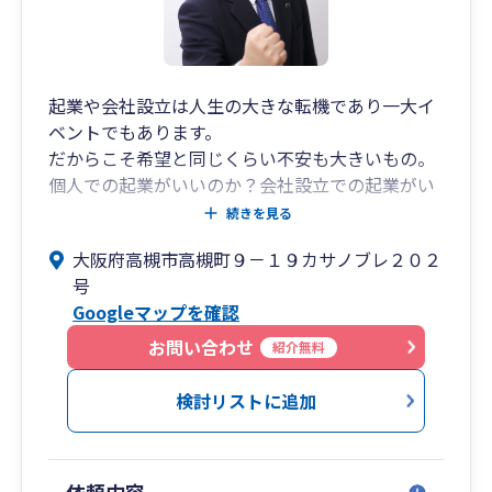
起業や会社設立は人生の大きな転機であり一大イ
ベントでもあります。
だからこそ希望と同じくらい不安も大きいもの。
個人での起業がいいのか？会社設立での起業がい
いのか？帳簿の記帳や領収証の整理等はどうする
続きを見る
のか？税務署や府市町村を始めとする各種届出
大阪府高槻市高槻町９－１９カサノブレ２０２
は？所得税や消費税の確定申告は？節税対策は？
号
資金調達は？会計ソフトは？e-taxやeltaxは？小
Googleマップを確認
規模事業者持続化補助金・IT導入支援補助金・も
のづくり補助金などは？
お問い合わせ
紹介無料
とたくさんあり、考えることはつきません。
だからこそ、気軽に相談でき親身に相談にのって
検討リストに追加
くれる参謀が近くに必要なのです。
当税理士事務所はこの “起業参謀” として税理士
の立場から多くの創業や起業、会社設立などの開