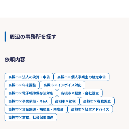
周辺の事務所を探す
依頼内容
高槻市×法人の決算・申告
高槻市×個人事業主の確定申告
高槻市×年末調整
高槻市×インボイス対応
高槻市×電子帳簿保存法対応
高槻市×起業・会社設立
高槻市×事業承継・M&A
高槻市×節税
高槻市×税務調査
高槻市×資金調達・補助金・助成金
高槻市×経営アドバイス
高槻市×労務、社会保険関連