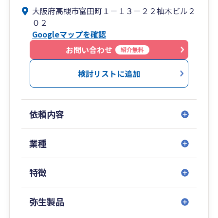
けど、会社を設立していきたい
今までに大阪府高槻市を中心に茨木市、吹田市な
大阪府高槻市富田町１－１３－２２杣木ビル２
・会社の決算書や法人税の申告書の作成が困難な
ど北摂地域を中心に、100件を超える新規開業の
０２
ため、税理士に依頼したい
お手伝いをしてまいりました。新規開業された皆
Googleマップを確認
・インボイス制度について教えてほしい、消費税
様の税務全般についてのあらゆるサポートをさせ
の申告をどうすれば良いのか分からない
ていただきます。
お問い合わせ
紹介無料
・現在の税理士に困っており税理士を変更したい
②相続税申告のシンプルでわかりやすい価格設定
（電子申告に対応出来ておらず決算書や申告書
相続税申告において多くの税理士事務所で設定さ
検討リストに追加
が一部手書きだったり、控えを製本せずに渡され
れている別途追加料金。
ている）
当事務所では、お客様に納得頂ける料金設定にす
（高齢のため、会計ソフト・パソコンによる業
るため、料金は遺産総額×0.5%（税抜）のみと
依頼内容
務や相談が不安）
し、余計な追加料金をいただきません。
（zoomでのリモートに対応してくれない）
（相続税・贈与税などの資産税について業務を
業種
行っていない）
（担当者が税理士でないため不
特徴
安）
弥生製品