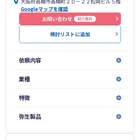
大阪府高槻市高槻町２０－２２松岡ビル５階
顧客の秘密は厳守します（重要書類や個人情報記
Googleマップを確認
載文書は溶解やシュレッダーによる裁断処理をし
ます）
お問い合わせ
紹介無料
初回面談無料
検討リストに追加
市販の会計ソフト(弥生会計）等による事務処理を
行っているため比較的安価にご利用いただけます
リモート指導対応可能です
依頼内容
インボイス制度に対応しています
電子帳簿導入相談に応じます
業種
https://koyamacpa.sakura.ne.jp/
特徴
公認会計士・税理士 小山 登
所属税理士 小山 正之
弥生製品