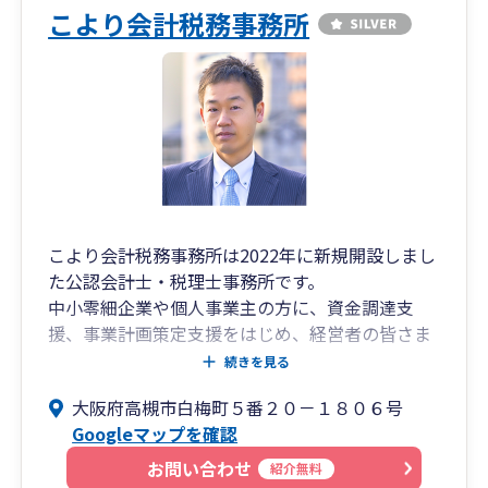
こより会計税務事務所
こより会計税務事務所は2022年に新規開設しまし
た公認会計士・税理士事務所です。
中小零細企業や個人事業主の方に、資金調達支
援、事業計画策定支援をはじめ、経営者の皆さま
が本業に注力していただけるように、事業活動に
続きを見る
伴い生じる幅広いバックオフィス業務のサポート
大阪府高槻市白梅町５番２０－１８０６号
が可能です。
Googleマップを確認
特に金融機関に対する知見は豊富にあり、資金調
達関連の支援を強力にバックアップします。また
お問い合わせ
紹介無料