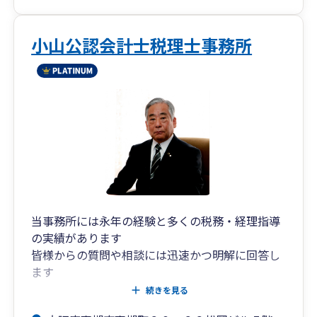
小山公認会計士税理士事務所
当事務所には永年の経験と多くの税務・経理指導
の実績があります
皆様からの質問や相談には迅速かつ明解に回答し
ます
また、数多くの税務調査の立会や税務官署との交
続きを見る
渉の積み重ねがあります