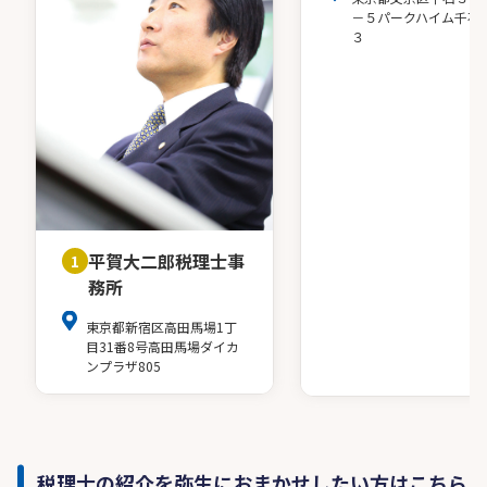
－５パークハイム千石
３
平賀大二郎税理士事
1
務所
東京都新宿区高田馬場1丁
目31番8号高田馬場ダイカ
ンプラザ805
税理士の紹介を弥生におまかせしたい方はこちら