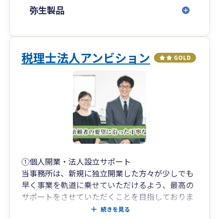
●顧問税理士がいらっしゃる場合でもセカンドオ
弥生製品
ピニオンを承っています。
●芸能人（ミュージシャン・俳優・声優さん）の
方の確定申告も対応しています。
税理士法人アンビション
顧問先の皆様には常日頃よりご愛顧頂き、現在の
物価高の経済状況で大変な中ではありますが、お
互いに毎月のお打ち合わせを楽しみにしている様
な、良い関係を築いて頂いています事、大変感謝
しております。
ご検討中の方も、宜しければ、居丈高でなく親し
みやすい当事務所の税理士を、グッドパートナー
としてお迎えされてはいかがでしょう
か。
①個人開業・法人設立サポート
当事務所は、新規に独立開業した方々が少しでも
＜この様なお困りごとがありましたら、是非お気
早く事業を軌道に乗せていただけるよう、最高の
軽にご相談下さい＞
サポートをさせていただくことを目指しておりま
・これまで個人で事業を行い確定申告をしてきた
す。
続きを見る