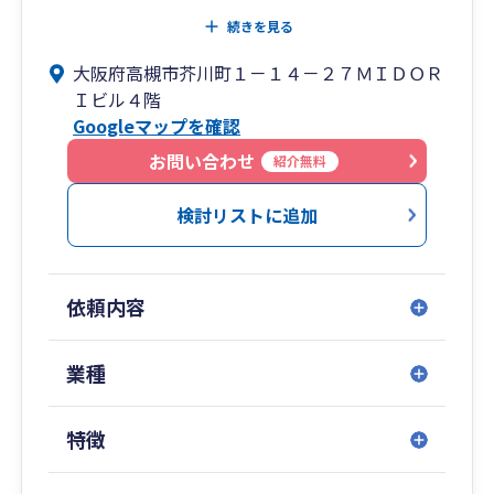
経営者、資産家にとって税理士は欠かせない存在
続きを見る
です。
大阪府高槻市芥川町１－１４－２７ＭＩＤＯＲ
そんな税理士との距離感は円滑な経営や財産承継
Ｉビル４階
において重要な要素と考えて
Googleマップを確認
います。当事務所では顧問先に寄り添った対応を
心掛けています。
お問い合わせ
紹介無料
検討リストに追加
依頼内容
業種
特徴