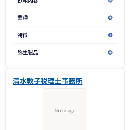
依頼内容
業に携わり、多くの実績とノウハウを培ってきま
した。特に高槻市や茨木市、島本町、大山崎町の
創業者をサポ－トしてきました。
業種
創業や起業、会社設立に無駄な時間や費用をかけ
てはいけません。
特徴
当税理士事務所があなたの起業参謀として、スタ
－トダッシュを全力でバックアップし、“成幸”へ
とサポ－トいたしますのでご安心ください。
弥生製品
清水敦子税理士事務所
No Image