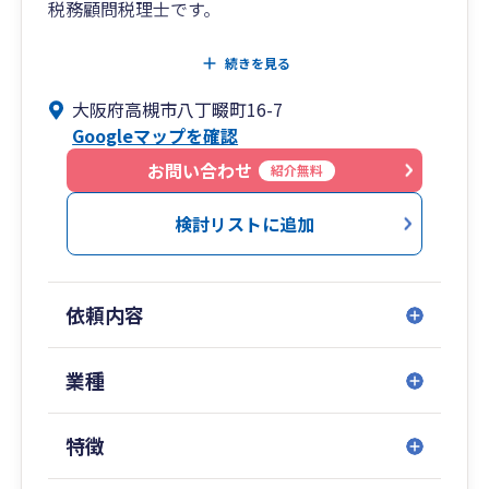
税務顧問税理士です。
●東京・大阪・京都・名古屋・滋賀の顧問先様の
続きを見る
顧問税理士をしています。
大阪府高槻市八丁畷町16-7
●会社の経理、決算・節税対策、決算書・申告書
Googleマップを確認
の作成、経営上のアドバイスを行います。
●弥生会計による自計化支援を行います。
お問い合わせ
紹介無料
●顧問先様との信頼関係を最も大切にし、月次監
査を基本としてご相談をお伺いし、分かりやすく
検討リストに追加
確かなアドバイスを申し上げて参ります。
●zoomを初期より利用したリモートでの監査を
行ってきています。
依頼内容
●金融機関からの資金調達のための経営計画書の
策定等も一緒に行って参ります。
●経営コンサルティング・研修等もご依頼頂けま
業種
す。
●経営者様や従業員様・ご親族様に関わる資産税
特徴
（相続税・贈与税・譲渡所得税）の業務も行って
おります。