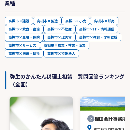
業種
高槻市×建設
高槻市×製造
高槻市×小売
高槻市×卸売
高槻市×飲食・宿泊
高槻市×不動産
高槻市×IT・情報通信
高槻市×金融・保険
高槻市×理美容
高槻市×教育・学術支援
高槻市×サービス
高槻市×農業・林業・漁業
高槻市×医療・福祉
高槻市×特殊法人
弥生のかんたん税理士相談 質問回答ランキング
（全国）
相田会計事務所
2
東京都文京区千石３－