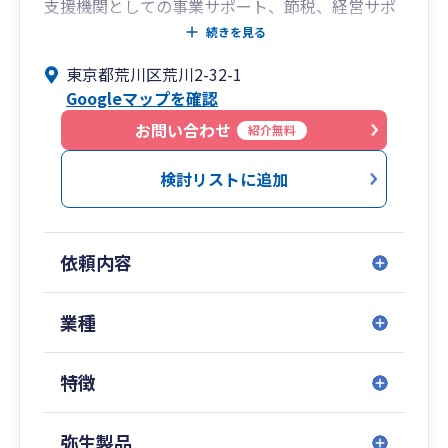
支援機関としての事業サポート、節税、経営サポ
ートのほか、個人の相続や贈与も含め、リーズナ
続きを見る
ブルな料金設定にて承っています。税理士、社会
東京都荒川区荒川2-32-1
保険労務士のダブル資格により、経営には欠かせ
Googleマップを確認
ない経理と人事の両サイドから御社の事業発展に
尽くします。ご契約の前に対面のご面談も承って
お問い合わせ
紹介無料
おりますので、契約前の不安解消、相見積での検
討も可能です。副業を検討中の方、日中は都合の
検討リストに追加
つかない方は、土日や夜間のご相談をご予約くだ
さい。弊所所在地は、明治通り沿いの荒川区役所
の裏手です。駐車スペースもございます。たくさ
依頼内容
んの方からのお問合せをお待ちしております。弊
所ホームページ http://mso-t.com/
業種
特徴
弥生製品