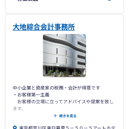
大地綜合会計事務所
中小企業と資産家の税務・会計が得意です
・お客様第一主義
お客様の立場に立ってアドバイスや提案を致し
ます。
・経営アドバイスや節税の提案
続きを見る
儲かる会社になるためのお客様に合った提案を
東京都荒川区東日暮里５－５０－５アートホテ