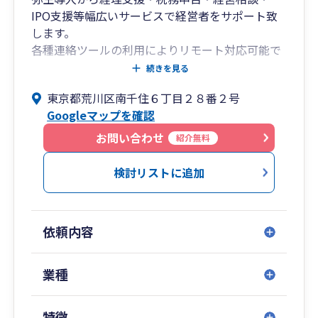
IPO支援等幅広いサービスで経営者をサポート致
します。
各種連絡ツールの利用によりリモート対応可能で
す。
続きを見る
どうぞお気軽にご連絡ください。
東京都荒川区南千住６丁目２８番２号
監査・税務・会計経験有。海外勤務経験があり英
Googleマップを確認
語対応可。
相談無料。営業時間 平日10:00-17:00。
お問い合わせ
紹介無料
検討リストに追加
依頼内容
業種
特徴