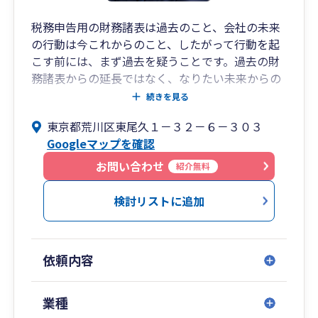
税務申告用の財務諸表は過去のこと、会社の未来
の行動は今これからのこと、したがって行動を起
こす前には、まず過去を疑うことです。過去の財
務諸表からの延長ではなく、なりたい未来からの
逆算で行動を起こさなければなりません。我々は
続きを見る
未来にフォーカスします。
東京都荒川区東尾久１－３２－６－３０３
経営者が企業活動を通じて追い求めるのは、単な
Googleマップを確認
る利益の追求ではありません。経営者は、「人生
の目的」を実現し、社会に価値を届けたいと願っ
お問い合わせ
紹介無料
ています。その目的は時として次世代へ受け継が
れる「人生の遺産（Legacy）」となります。
検討リストに追加
我々は経営者の「人生の目的」に共感し財務顧問
や社外CFOとして、未来指向の財務視点から支援
することにより、あなたの「人生の目的」の実現
依頼内容
をサポートします。
業種