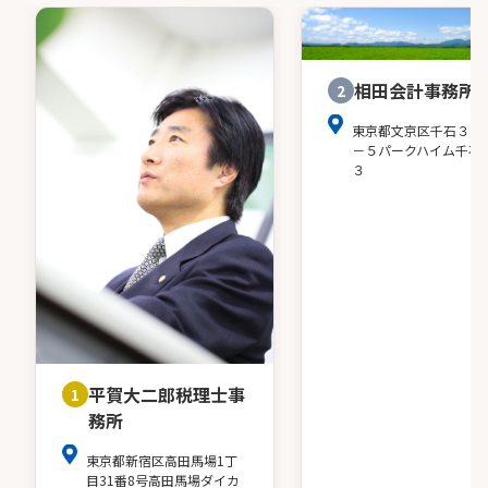
相田会計事務所
2
東京都文京区千石３－
－５パークハイム千石
３
平賀大二郎税理士事
1
務所
東京都新宿区高田馬場1丁
目31番8号高田馬場ダイカ