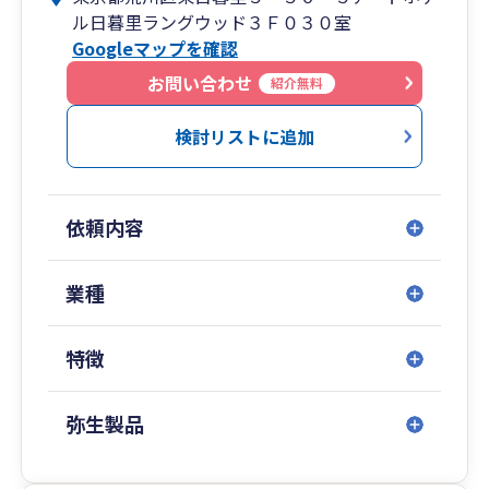
致します。
ル日暮里ラングウッド３Ｆ０３０室
・お客様の窓口は税理士が担当
Googleマップを確認
月次顧問のお客様につきましては必ず税理士が
担当致します。税理士と話す機会が無いなどとい
お問い合わせ
紹介無料
うことはございません。
検討リストに追加
事務所HP 大地綜合会計事務所で検索
依頼内容
業種
特徴
弥生製品