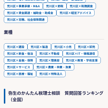
荒川区×事業承継・M&A
荒川区×節税
荒川区×税務調査
荒川区×資金調達・補助金・助成金
荒川区×経営アドバイス
荒川区×労務、社会保険関連
業種
荒川区×建設
荒川区×製造
荒川区×小売
荒川区×卸売
荒川区×飲食・宿泊
荒川区×不動産
荒川区×IT・情報通信
荒川区×金融・保険
荒川区×理美容
荒川区×教育・学術支援
荒川区×サービス
荒川区×農業・林業・漁業
荒川区×医療・福祉
荒川区×特殊法人
弥生のかんたん税理士相談 質問回答ランキング
（全国）