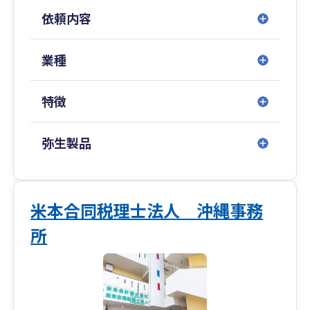
山ビル東館15階
依頼内容
・板橋オフィス： 東京都板橋区氷川町26-5 栄ビ
ル1Ｆ
・北千住オフィス： 東京都足立区千住1-4-1 東
業種
京芸術センター10階
・八王子オフィス： 東京都八王子市横山町9-11
特徴
小泉ビル４階
・横浜オフィス： 神奈川県横浜市西区みなとみら
い3-6-1 みなとみらいセンタービル19階
弥生製品
・沖縄オフィス： 沖縄県宜野湾市宇地泊1-7-20
レキオススクエア 2-D
米本合同税理士法人 沖縄事務
所