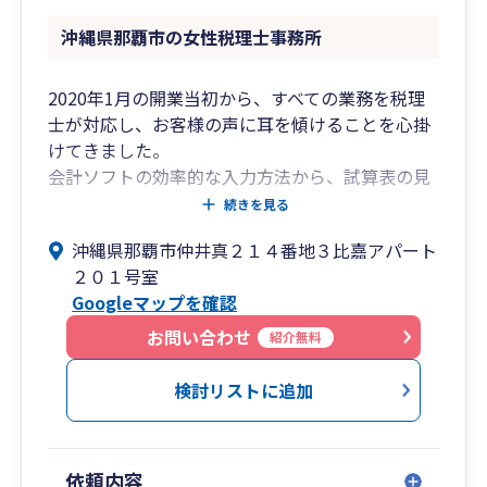
沖縄県那覇市の女性税理士事務所
2020年1月の開業当初から、すべての業務を税理
士が対応し、お客様の声に耳を傾けることを心掛
けてきました。
会計ソフトの効率的な入力方法から、試算表の見
方、経営のご相談まで、お気軽にご相談くださ
続きを見る
い。
沖縄県那覇市仲井真２１４番地３比嘉アパート
壁打ちのように、たくさんお話をお聞かせくださ
２０１号室
い。一緒に解決策を考えていきましょう。
Googleマップを確認
お問い合わせ
紹介無料
検討リストに追加
依頼内容