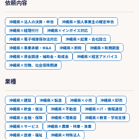
依頼内容
沖縄県×法人の決算・申告
沖縄県×個人事業主の確定申告
沖縄県×経理代行
沖縄県×インボイス対応
沖縄県×電子帳簿保存法対応
沖縄県×起業・会社設立
沖縄県×事業承継・M&A
沖縄県×節税
沖縄県×税務調査
沖縄県×資金調達・補助金・助成金
沖縄県×経営アドバイス
沖縄県×労務、社会保険関連
業種
沖縄県×建設
沖縄県×製造
沖縄県×小売
沖縄県×卸売
沖縄県×飲食・宿泊
沖縄県×不動産
沖縄県×IT・情報通信
沖縄県×金融・保険
沖縄県×理美容
沖縄県×教育・学術支援
沖縄県×サービス
沖縄県×農業・林業・漁業
沖縄県×医療・福祉
沖縄県×特殊法人