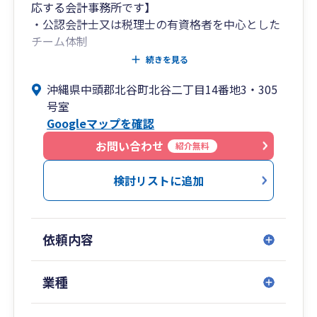
応する会計事務所です】
・公認会計士又は税理士の有資格者を中心とした
チーム体制
沖縄在住の大手コンサルファーム出身の公認会計
続きを見る
士又は税理士を中心としたチーム体制にて対応い
沖縄県中頭郡北谷町北谷二丁目14番地3・305
たします。
号室
Googleマップを確認
・明朗会計
顧問料の相場は、 中小企業では3万円／月が一般
お問い合わせ
紹介無料
的となっています。税理士法人袖野会計は成果に
見合った報酬体系をご提示させて頂きます。
検討リストに追加
・迅速なレスポンス
365日24時間受付可能です。
依頼内容
またご要望があれば土日祝日応対可能です
・豊富な実績
業種
創業70年で培ったノウハウ、豊富な実績がござい
ます。