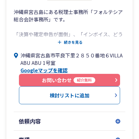
沖縄県宮古島にある税理士事務所「フォルテシア
総合会計事務所」です。
「決算や確定申告が面倒」、「インボイス、どう
したら良いかわからない」、「電子化した
続きを見る
い！」、「経理の人材が見つからない」、「お客
沖縄県宮古島市平良下里２８５０番地６VILLA
様や患者が来ない」等。
ABU ABU 1号室
そんな実務上のお悩みを解決いたします！
Googleマップを確認
また、マネーフォワードやfreeeを使用するクラウ
お問い合わせ
紹介無料
ドでの「経理代行」もお任せください。
検討リストに追加
今まで500社以上の顧問税理士を経験し、様々な
業界（建設業、クリニック、病院、飲食業、接骨
院業、介護事業、小売業、サービス業）の会計を
依頼内容
指導した実績がございます。
1,000社を超える相談を受け、多種多様な業界の
会計・税務・経営に携わってきました。