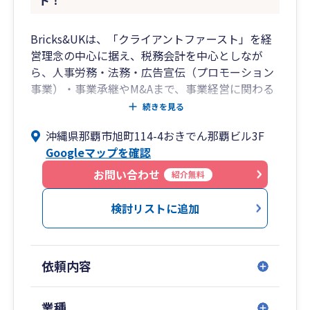
ト！
Bricks&UKは、「クライアントファースト」を経
営理念の中心に据え、税務会計を中心としなが
ら、人事労務・法務・広告宣伝（プロモーション
事業）・事業承継やM&Aまで、事業経営に関わる
あらゆる課題をワンストップでサポートする総合
続きを見る
事務所です。
沖縄県那覇市旭町114-4おきでん那覇ビル3F
税理士・社会保険労務士・司法書士・システムエ
Googleマップを確認
ンジニア等の専門家が集うプロフェッショナル・
ファームとして、単なる会計・税務の代行業務に
お問い合わせ
紹介無料
とどまらず、そこから見えてくる経営課題を抽出
し、解決策をご提案しています。
検討リストに追加
スタッフの平均年齢は35歳。マーケティング理論
に基づいた論理的な経営アドバイスと、フットワ
ークの軽さに定評があり、特に飲食店経営の分野
依頼内容
では500店舗以上の支援実績があります。
名古屋を拠点に東京・沖縄・四日市・大阪、そし
てタイ（バンコク）にも拠点を構え、全国のお客
業種