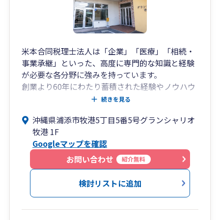
米本合同税理士法人は「企業」「医療」「相続・
事業承継」といった、高度に専門的な知識と経験
が必要な各分野に強みを持っています。
創業より60年にわたり蓄積された経験やノウハウ
を活かすとともに、各分野における経験豊富なス
続きを見る
ペシャリストが、お客様にベストなサービスを提
沖縄県浦添市牧港5丁目5番5号グランシャリオ
供いたします。
牧港 1F
Googleマップを確認
米本合同税理士法人 沖縄事務所は、全国をカバー
する大規模事務所でありながら沖縄県内に拠点事
お問い合わせ
紹介無料
務所を置く、数少ない税理士事務所です。
検討リストに追加
沖縄事務所として1999年12月（平成11年）より
浦添市に事務所を設立し、全国の情報を活かした
最適なソリューションを提供しています。