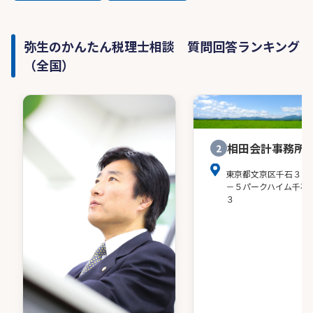
弥生のかんたん税理士相談 質問回答ランキング
（全国）
相田会計事務所
2
東京都文京区千石３－
－５パークハイム千石
３