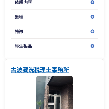
依頼内容
また、大規模事務所であるメリットを活かし、特
殊な案件に対するトータルなサポートを行うこと
が可能です。
業種
沖縄事務所は一般企業のみでなく、沖縄県で1974
特徴
年（昭和49年）10月に県内初の医療法人設立に関
与したことから始まり、以後17件もの医療法人設
立に関与した実績から、医療経営にも強みを持つ
弥生製品
事務所です。
医療法人の設立から組織再編等の各種コンサルテ
ィングまで幅広いサービスをご用意しておりま
古波藏洸税理士事務所
す。クリニックの新規開業支援も実績豊富で得意
としておりますので、どうぞお気軽にご相談くだ
さい。