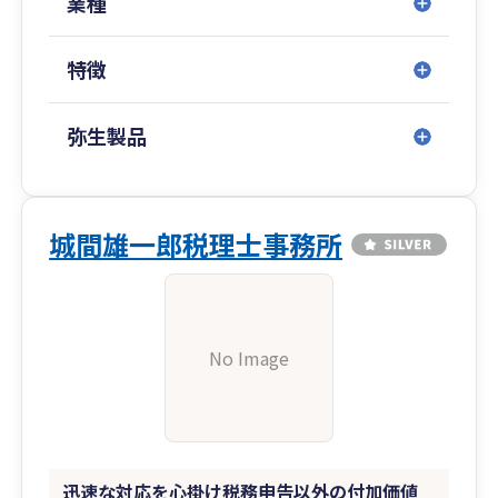
業種
数多くの事業上のトラブル、問題、悩みを受けて
きたからこそ、必ず解決に導きます！
特徴
弥生オンラインのクラウド会計だからこそ、宮古
島から全国へのサービスを可能にしています。
弥生製品
経営者の悩みを解決し、永続的な繁栄のお手伝い
をいたします。
会計士事務所・税理士事務所をお探しなら弊社に
城間雄一郎税理士事務所
お任せください！
確定申告に関する無料相談も実施しております。
お気軽にお問合せ下さい。
No Image
最近は、インボイス制度及び電子帳簿保存法に対
応する為に、「クラウド経理導入」、「経理シス
テムコンサルティング」、「経理代行」をご提案
しています。
迅速な対応を心掛け税務申告以外の付加価値