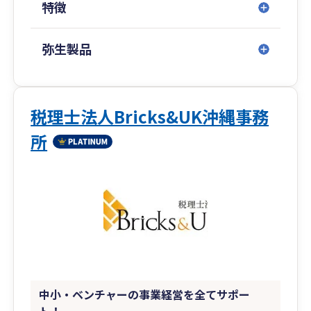
特徴
・親族内承継、M＆Aの多数実績あり
全国の事業承継問題を解決してきたノウハウがご
弥生製品
ざいます。
・ワンストップコンサルティング
弊所は士業提携ネットワーク(弁護士、司法書士、
税理士法人Bricks&UK沖縄事務
行政書士、中小企業診断士、社労士など)によりワ
所
ンストップサービスにより、お客様が専門家を探
す手間を省いております。
中小・ベンチャーの事業経営を全てサポー