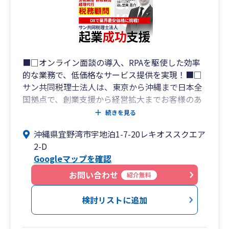
■□オンライン面談の導入、RPAを駆使した効率
的な業務で、低価格なサービス提供を実現！■□
サン共同税理士法人は、東京から沖縄まで日本全
国拠点で、創業支援から経営拡大までお客様のあ
らゆるニーズに対応した幅広いサービスを提供す
続きを見る
る総合会計事務所です。
沖縄県宜野湾市宇地泊1-7-20レキオススクエア
税務申告、記帳代行のみならず社会保険労務士・
2-D
行政書士・司法書士と連携し、創業時の資金調達
Googleマップを確認
支援から、節税財務支援、経理代行、そして経営
拡大、IPO支援までワンストップサービスを提供
お問い合わせ
紹介無料
しています。
検討リストに追加
【サン共同税理士法人 拠点一覧】
・青山オフィス： 東京都港区南青山1-1-1 新青