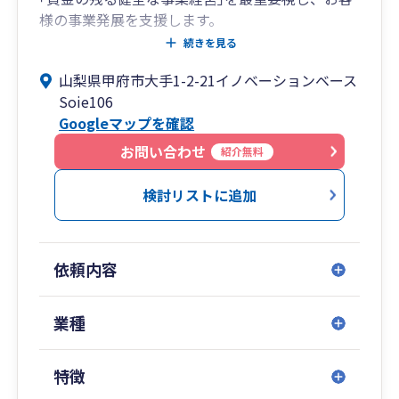
様の事業発展を支援します。
記帳代行は承りますが、｢丸投げ｣ではありませ
続きを見る
ん。
山梨県甲府市大手1-2-21イノベーションベース
事業主様がご自身の経営数字を理解し、納得し、
Soie106
使いこなしていくお手伝いをします。
Googleマップを確認
お問い合わせ
紹介無料
検討リストに追加
依頼内容
業種
特徴