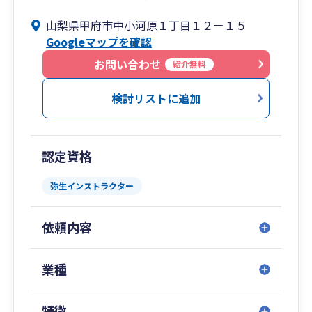
相談、資金調達支援、事業承継・Ｍ＆Ａ支援まで
山梨県甲府市中小河原１丁目１２－１５
幅広くサービス提供しています。
Googleマップを確認
実績の伴う専門力と蓄積されたノウハウ・広いネ
ットワークで、中小企業の経営を総合的にサポー
お問い合わせ
紹介無料
トします。
検討リストに追加
認定資格
弥生インストラクター
依頼内容
業種
特徴