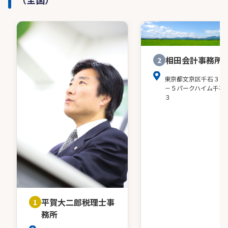
相田会計事務所
2
東京都文京区千石３－
－５パークハイム千石
３
平賀大二郎税理士事
1
務所