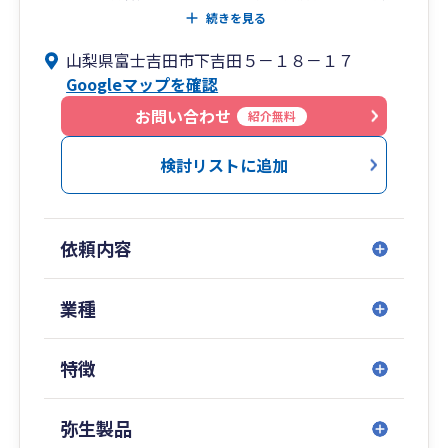
えるため、会計の専門チームから税務の専門チー
続きを見る
ムさらには経営計画のサポートチームなどの専門
山梨県富士吉田市下吉田５－１８－１７
分野のスタッフを持つ事務所であります。また、
Googleマップを確認
グループ内に社会保険労務士や行政書士を揃えて
いるため、ワンストップで対応が可能となってお
お問い合わせ
紹介無料
ります。
多数の会議室を完備しているため気兼ねなく時間
検討リストに追加
をかけてお客様の様々な相談にのっております。
お気軽にご相談ください。
依頼内容
業種
特徴
弥生製品