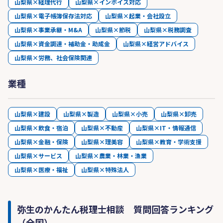
山梨県×経理代行
山梨県×インボイス対応
山梨県×電子帳簿保存法対応
山梨県×起業・会社設立
山梨県×事業承継・M&A
山梨県×節税
山梨県×税務調査
山梨県×資金調達・補助金・助成金
山梨県×経営アドバイス
山梨県×労務、社会保険関連
業種
山梨県×建設
山梨県×製造
山梨県×小売
山梨県×卸売
山梨県×飲食・宿泊
山梨県×不動産
山梨県×IT・情報通信
山梨県×金融・保険
山梨県×理美容
山梨県×教育・学術支援
山梨県×サービス
山梨県×農業・林業・漁業
山梨県×医療・福祉
山梨県×特殊法人
弥生のかんたん税理士相談 質問回答ランキング
（全国）