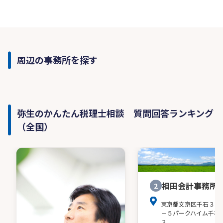
周辺の事務所を探す
弥生のかんたん税理士相談 質問回答ランキング
（全国）
相田会計事務所
2
東京都文京区千石３－
－５パークハイム千石
３