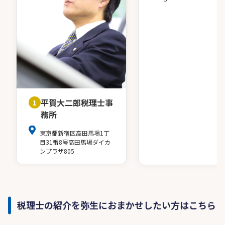
平賀大二郎税理士事
1
務所
東京都新宿区高田馬場1丁
目31番8号高田馬場ダイカ
ンプラザ805
税理士の紹介を弥生におまかせしたい方はこちら