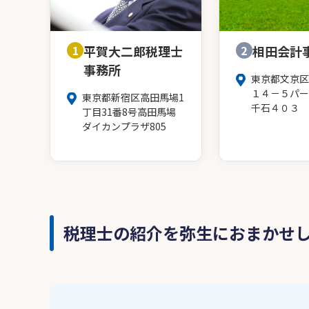
1
平賀大二郎税理士
2
相田会計
事務所
東京都文京区
１４－５パー
東京都新宿区高田馬場1
千石４０３
丁目31番8号高田馬場
ダイカンプラザ805
税理士の紹介を弥生におまかせ