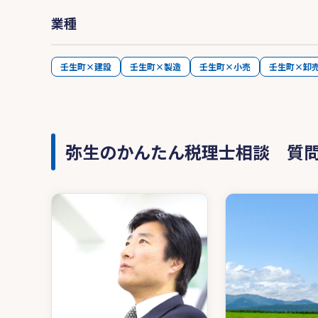
業種
壬生町×建設
壬生町×製造
壬生町×小売
壬生町×卸
弥生のかんたん税理士相談 質