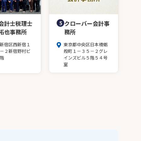
会計士税理士
5
クローバー会計事
拓也事務所
務所
新宿区西新宿１
東京都中央区日本橋蛎
－２新宿野村ビ
殻町１－３５－２グレ
階
インズビル５階５４号
室