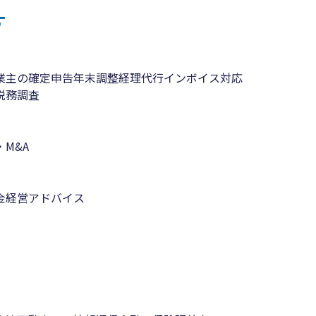
す
業主の確定申告
年末調整
経理代行
インボイス対応
税務調査
M&A
金
経営アドバイス