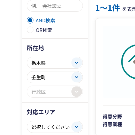
1〜1件
を表
AND検索
OR検索
所在地
対応エリア
得意分野
得意業種