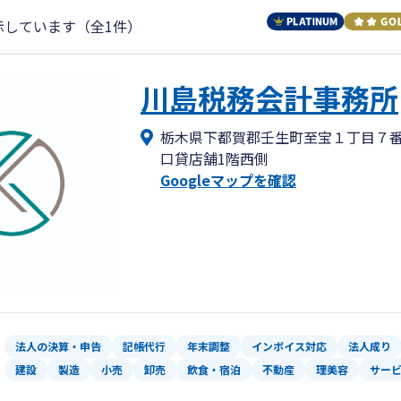
示しています（全1件）
川島税務会計事務所
栃木県下都賀郡壬生町至宝１丁目７
口貸店舗1階西側
Googleマップを確認
法人の決算・申告
記帳代行
年末調整
インボイス対応
法人成り
建設
製造
小売
卸売
飲食・宿泊
不動産
理美容
サー