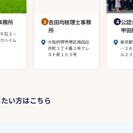
事務所
3
吉田均税理士事務
4
公認
所
甲田
千石３－
クハイム
大阪府堺市堺区南田出
東京都
井町３丁４番２号クレ
－２６
スト泉１０３号
ル２３
したい方はこちら