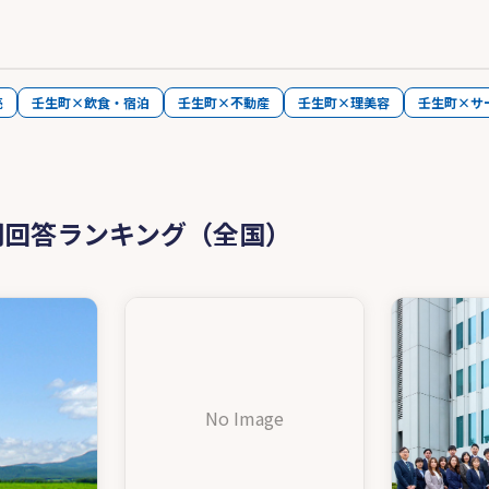
売
壬生町×飲食・宿泊
壬生町×不動産
壬生町×理美容
壬生町×サ
問回答ランキング（全国）
No Image