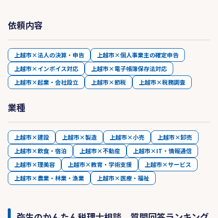
依頼内容
上越市×法人の決算・申告
上越市×個人事業主の確定申告
上越市×インボイス対応
上越市×電子帳簿保存法対応
上越市×起業・会社設立
上越市×節税
上越市×税務調査
業種
上越市×建設
上越市×製造
上越市×小売
上越市×卸売
上越市×飲食・宿泊
上越市×不動産
上越市×IT・情報通信
上越市×理美容
上越市×教育・学術支援
上越市×サービス
上越市×農業・林業・漁業
上越市×医療・福祉
弥生のかんたん税理士相談 質問回答ランキング