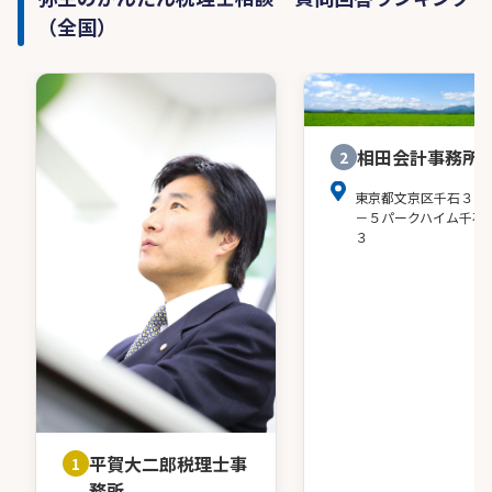
（全国）
相田会計事務所
2
東京都文京区千石３－
－５パークハイム千石
３
平賀大二郎税理士事
1
務所