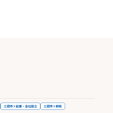
三田市×起業・会社設立
三田市×節税