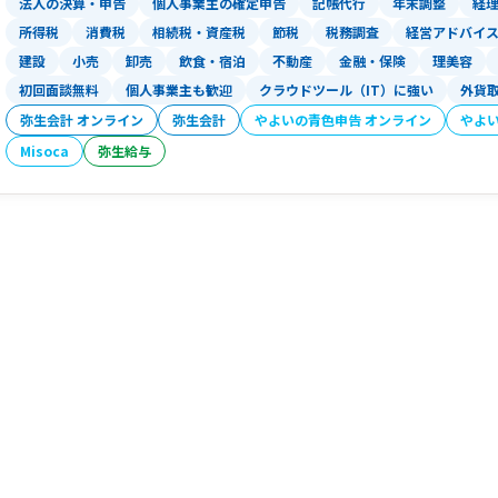
法人の決算・申告
個人事業主の確定申告
記帳代行
年末調整
経
所得税
消費税
相続税・資産税
節税
税務調査
経営アドバイ
建設
小売
卸売
飲食・宿泊
不動産
金融・保険
理美容
初回面談無料
個人事業主も歓迎
クラウドツール（IT）に強い
外貨
弥生会計 オンライン
弥生会計
やよいの青色申告 オンライン
やよ
Misoca
弥生給与