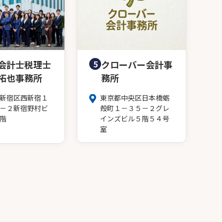
会計士税理士
5
クローバー会計事
拓也事務所
務所
新宿区西新宿１
東京都中央区日本橋蛎
－２新宿野村ビ
殻町１－３５－２グレ
階
インズビル５階５４号
室