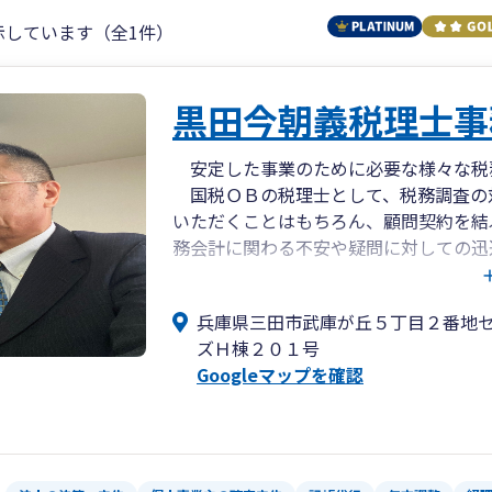
示しています（全1件）
黒田今朝義税理士事
安定した事業のために必要な様々な税
国税ＯＢの税理士として、税務調査の
いただくことはもちろん、顧問契約を結
務会計に関わる不安や疑問に対しての迅
なお、相談は事業主の支援に関わるこ
応しております。煩雑な相続税の申告や
兵庫県三田市武庫が丘５丁目２番地
するため安心してご相談いただけます。
ズＨ棟２０１号
Googleマップを確認