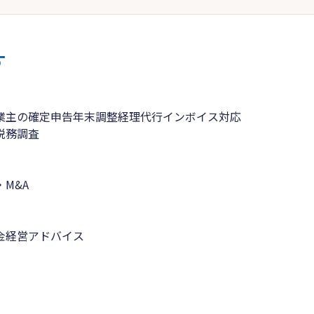
す
業主の確定申告
年末調整
経理代行
インボイス対応
税務調査
M&A
金
経営アドバイス