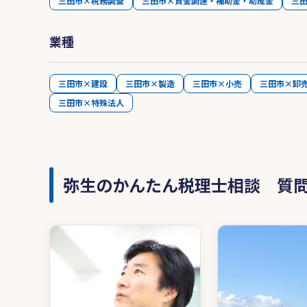
三田市×税務調査
三田市×資金調達・補助金・助成金
三
業種
三田市×建設
三田市×製造
三田市×小売
三田市×卸
三田市×特殊法人
弥生のかんたん税理士相談 質