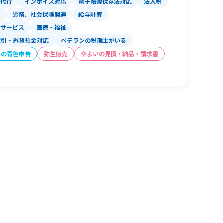
理代行
インボイス対応
電子帳簿保存法対応
法人税
ス
労務、社会保険関連
給与計算
サービス
医療・福祉
取引・外貨預金対応
ベテランの税理士がいる
いの青色申告
弥生販売
やよいの見積・納品・請求書