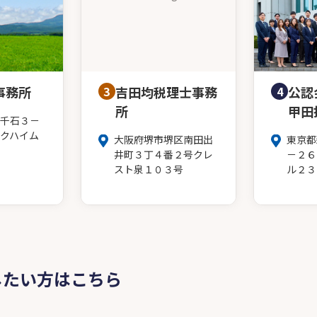
事務所
3
吉田均税理士事務
4
公認
所
甲田
千石３－
クハイム
大阪府堺市堺区南田出
東京都
井町３丁４番２号クレ
－２６
スト泉１０３号
ル２３
したい方はこちら