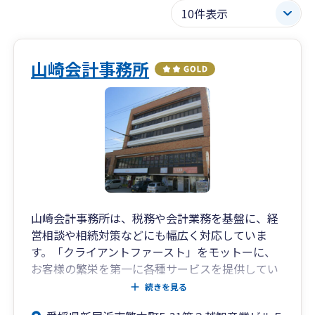
山崎会計事務所
山崎会計事務所は、税務や会計業務を基盤に、経
営相談や相続対策などにも幅広く対応していま
す。「クライアントファースト」をモットーに、
お客様の繁栄を第一に各種サービスを提供してい
ます。また、必要に応じて弁護士、司法書士、社
続きを見る
会保険労務士など他士業と連携して、問題解決を