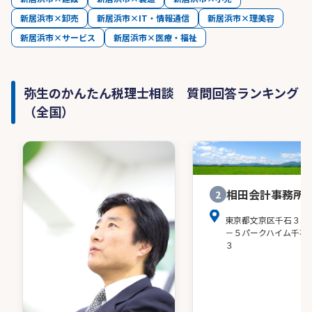
新居浜市×卸売
新居浜市×IT・情報通信
新居浜市×理美容
新居浜市×サービス
新居浜市×医療・福祉
弥生のかんたん税理士相談 質問回答ランキング
（全国）
相田会計事務所
2
東京都文京区千石３－
－５パークハイム千石
３