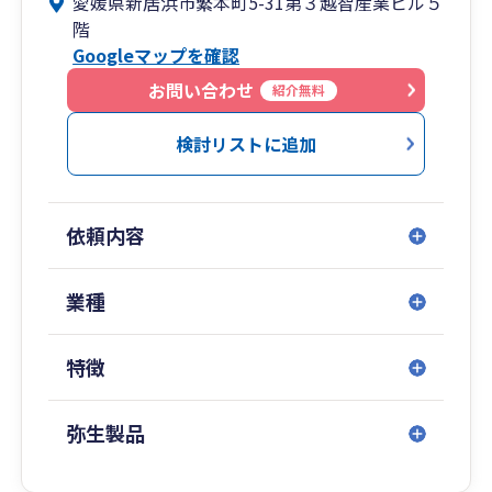
愛媛県新居浜市繁本町5-31第３越智産業ビル５
サポートしていくのでワンストップサービスを受
階
けられます。お客様のニーズを踏まえ、中長期的
Googleマップを確認
な観点から、お客様お一人お一人にとっての最適
解をオーダメイドで提案しています。
お問い合わせ
紹介無料
検討リストに追加
依頼内容
業種
特徴
弥生製品