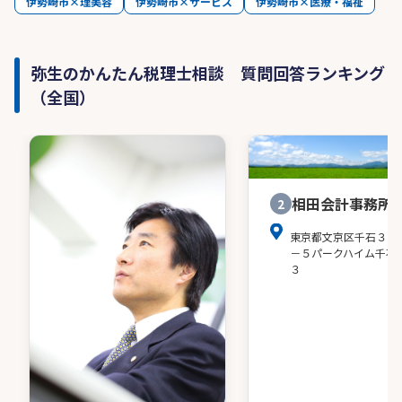
伊勢崎市×理美容
伊勢崎市×サービス
伊勢崎市×医療・福祉
弥生のかんたん税理士相談 質問回答ランキング
（全国）
相田会計事務所
2
東京都文京区千石３－
－５パークハイム千石
３