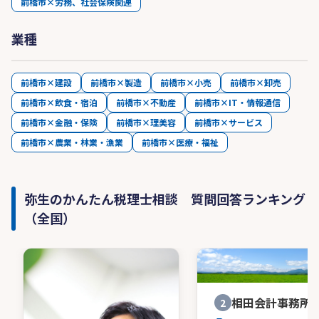
前橋市×労務、社会保険関連
業種
前橋市×建設
前橋市×製造
前橋市×小売
前橋市×卸売
前橋市×飲食・宿泊
前橋市×不動産
前橋市×IT・情報通信
前橋市×金融・保険
前橋市×理美容
前橋市×サービス
前橋市×農業・林業・漁業
前橋市×医療・福祉
弥生のかんたん税理士相談 質問回答ランキング
（全国）
相田会計事務所
2