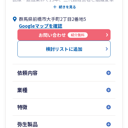
に挑んできた経験を持つ実務派税理士です。
続きを見る
変化の激しい経済環境において私が重要と考える
群馬県前橋市大手町2丁目2番地5
のは、過去の数字ではなく「未来を予測し、次の
Googleマップを確認
一手を打つための数字」です。
会社が抱えるあらゆる課題に対して、執行役員・
お問い合わせ
紹介無料
部長の視点と持ち前のフットワークで、経営者の
孤独な決断を支え、挑戦を後押しするパートナー
検討リストに追加
として共に歩みます。
（平日夜間・土日 対応可）
依頼内容
業種
特徴
弥生製品