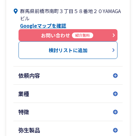
から解決したいという想いから、税務申告という
群馬県前橋市南町３丁目５８番地２０YAMAGA
本来の業務以外にも多岐にわたるサービスを提供
ビル
しております。
Googleマップを確認
企業と経営者様の３年後・５年後・１０年後を見
据えたトータルサポートが弊社のモットーです。
お問い合わせ
紹介無料
私たちは、お客さまが本当に求めていることにフ
ォーカスし、利益を減らすのではなく、増やすこ
検討リストに追加
とによって貢献してまいります。
ただ税務申告書を作るのではなく、中小企業の明
るい未来を創るために活動します。
依頼内容
お客様に寄り添い、企業として、個人としてより
良い信頼関係を築けるよう努力してまいります。
従業員の心身の健康を大切にし、個人・チームワ
業種
ークを高める風土づくりに努めます。
地域に根差した身近な存在となり、中小企業の明
特徴
るい未来を創るために貢献してまいります。
弥生製品