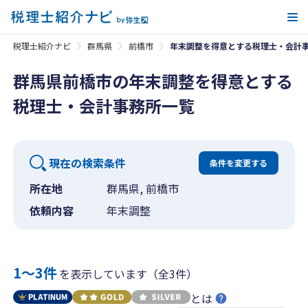
メ
税理士紹介ナビ
群馬県
前橋市
年末調整を得意とする税理士・会計
群馬県前橋市の年末調整を得意とする
税理士・会計事務所一覧
現在の検索条件
条件を変更する
所在地
群馬県, 前橋市
依頼内容
年末調整
1〜3件
を表示しています（全3件）
とは