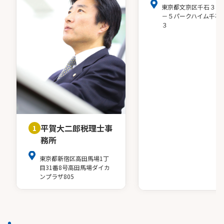
東京都文京区千石３－
－５パークハイム千石
３
平賀大二郎税理士事
1
務所
東京都新宿区高田馬場1丁
目31番8号高田馬場ダイカ
ンプラザ805