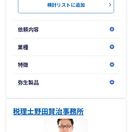
トいたします。
検討リストに追加
◆30代の若手税理士が対応◆
当事務所は30代の若手税理士が代表をしており、
依頼内容
30代スタッフ数名で運営しています。
すべてのお客様を税理士本人が直接対応してお
り、担当者が頻繁に変わることはありません。
業種
メール・電話・チャットツールを活用し、聞きた
いときに聞くことができるストレスのない税理士
特徴
事務所です。
弥生製品
クラウド会計の活用にも積極的に取り組んでお
り、業務効率化も促進しています。
単なる税務顧問としてではなく、税務・会計を超
えて、長期的に信頼していただけるパートナーで
税理士野田賢治事務所
あり続けられるよう努めてまいります。