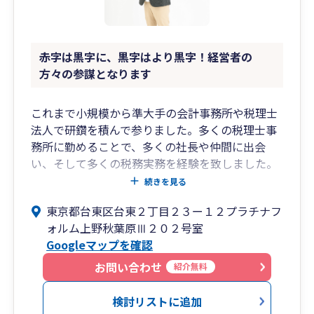
ます。
また、財務の支援に特化した財務顧問のセカンド
赤字は黒字に、黒字はより黒字！経営者の
オピニオンとして
方々の参謀となります
サービスも提供しております。
現在の顧問税理士とは別の視点で財務をチェック
これまで小規模から準大手の会計事務所や税理士
したい経営者の方にも、
法人で研鑽を積んで参りました。多くの税理士事
ご利用いただいています。
務所に勤めることで、多くの社長や仲間に出会
い、そして多くの税務実務を経験を致しました。
□個別コンサルティング・スポット相談にも対応
また、多くの業種に触れてきたため、幅広く様々
続きを見る
顧問契約までは必要ない方向けに、
な業種にも対応が可能です。
・税金について知りたいこと
東京都台東区台東２丁目２３ー１２プラチナフ
・相続に関する相談
ォルム上野秋葉原Ⅲ２０２号室
私は、仕事は「人」であると考えております。
・税務調査に関する事前相談や対応についてのご
Googleマップを確認
あくまで、私たち税理士が作成する財務・税務書
相談
類は（とても大切ですが）お客様と税理士をつな
お問い合わせ
・会計・財務面のお困りごと
紹介無料
ぐツールでしかありません。私は、人との対話に
よって発見される企業の課題を経営者の皆様と共
検討リストに追加
などを対象とした、スポットでのご相談、個別コ