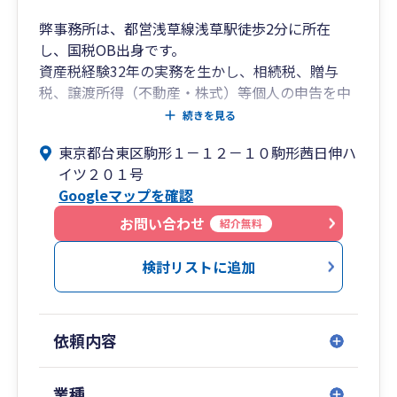
弊事務所は、都営浅草線浅草駅徒歩2分に所在
し、国税OB出身です。
資産税経験32年の実務を生かし、相続税、贈与
税、譲渡所得（不動産・株式）等個人の申告を中
心に活動しております。
続きを見る
「安心をサポート」親切丁寧な対応に心がけてお
東京都台東区駒形１－１２－１０駒形茜日伸ハ
ります。
イツ２０１号
申告はすべて電子申告です。
Googleマップを確認
また、幣事務所は合同事務所であり、他のOB税理
お問い合わせ
紹介無料
士においては法人税出身者が数名おりますので相
互扶助して難題を解決する取組みを行っておりま
検討リストに追加
す。
Zoom面談対応可能です。
依頼内容
業種