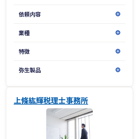
・給与計算代行業務
・財務コンサルティング業務
依頼内容
※各士業(弁護士・司法書士・社会保険労務士等)
と提携をしておりますので、お悩みの問題につい
て、各専門家と一緒に解決のお手伝いをさせてい
業種
ただきます。
特徴
弥生製品
上條紘輝税理士事務所