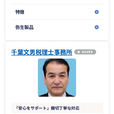
柔軟かつ迅速な対応が可能です。
特徴
■「経理担当者がいる企業様」はもちろん、「経
理業務を丸投げしたい」お客様にも対応可能で
す。
弥生製品
■初回面談は無料です。ぜびお気軽にご相談くだ
さい。
千葉文男税理士事務所
「安心をサポート」親切丁寧な対応