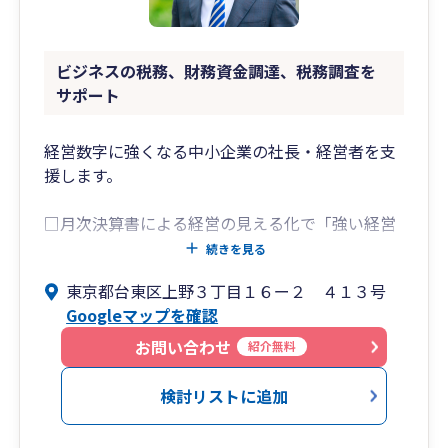
ビジネスの税務、財務資金調達、税務調査を
サポート
経営数字に強くなる中小企業の社長・経営者を支
援します。
□月次決算書による経営の見える化で「強い経営
体質」づくりをサポート
続きを見る
月次決算書を軸に、毎月の経営数字を確認しなが
東京都台東区上野３丁目１６ー２ ４１３号
ら、
Googleマップを確認
経営状況の把握、方向性の判断、経営計画の策
定、資金繰り改善まで
お問い合わせ
紹介無料
中小企業の社長・経営者の方へを継続的にサポー
トしています。
検討リストに追加
月次決算書は数字のみでなく、グラフや図表を用