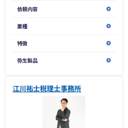
いて可視化することで、
依頼内容
過去との比較、問題点の早期発見、将来の経営計
画のシミュレーションなど、
経営判断に活かしやすい資料としてご活用いただ
業種
いています。
特徴
月次決算書を使用することで、
「どこに手を打てば利益がでるか」
「どうすれば資金が残る会社になるか」
弥生製品
収益構造と財務体質を確認しながら、実践的な改
善を支援します。
□キャッシュフロー経営を重点に「強い財務体
江川祐士税理士事務所
質」づくりのサポート
中小企業にとって重要なキャッシュフロー経営を
重視し、
月次決算書の経営数字をもとにした具体的なアド
バイス、
資金繰り対策、融資・資金調達の支援を行ってい