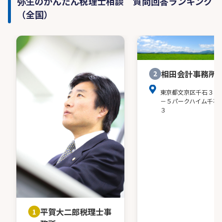
弥生のかんたん税理士相談 質問回答ランキング
（全国）
相田会計事務所
2
東京都文京区千石３－
－５パークハイム千石
３
平賀大二郎税理士事
1