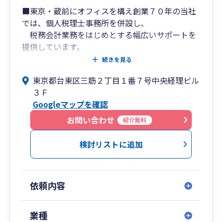
■東京・蔵前にオフィスを構え創業７０年の当社
では、個人税理士事務所を併設し、
税務会計業務をはじめとする幅広いサポートを
提供しています。
続きを見る
■ 地域の中小企業を中心に、全国各地からのご依
東京都台東区三筋２丁目１番７号中央経理ビル
頼に対応。一般企業、各種法人、
３Ｆ
個人事業主様など、多様な業態のお客様と長年
Googleマップを確認
のお付き合いを重ねています。
お問い合わせ
紹介無料
■弥生会計をメイン活用し、スマート取引取込や
ScanSnapによる効率化を推進。
検討リストに追加
また、弥生ドライブでの会計データ共有を通
じ、顧問先様のバックオフィス業務省力化を
支援しています。
依頼内容
■電話・メール・FAXに加え、LINE WORKSや
Google Meetなどのオンラインツールを活用し、
業種