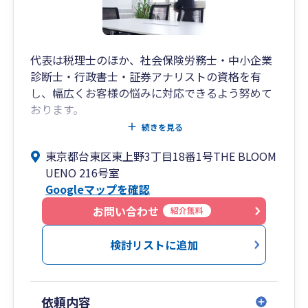
代表は税理士のほか、社会保険労務士・中小企業
診断士・行政書士・証券アナリストの資格を有
し、幅広くお客様の悩みに対応できるよう努めて
おります。
続きを見る
2021年の開業に至るまでに、金融機関や財務コン
東京都台東区東上野3丁目18番1号THE BLOOM
サルティング会社で5年、会計事務所で5年の勤務
UENO 216号室
を経ました。
Googleマップを確認
勤務時代には通常の税務顧問業務のほか、金融調
お問い合わせ
紹介無料
整を目的とする企業調査や計画策定、M＆Aの支援
などを経験しております。
検討リストに追加
また開業後は、補助金の申請支援も手掛け、業務
の幅を広げています。
依頼内容
『顧問税理士に税務以外も求めたい』という要望