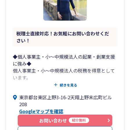
税理士直接対応！お気軽にお問い合わせくだ
さい！
◆個人事業主・小～中規模法人の起業・創業支援
に強み◆
個人事業主・小～中規模法人の税務を得意として
います。
中でも特に起業・創業したばかりの方、今後起
続きを見る
業・創業予定の方のご支援を多く行っておりま
東京都台東区上野3-16-2天翔上野末広町ビル
す。
208
創業前後はわからないことばかりで不安なことが
Googleマップを確認
多いと思います。
みなさまの一番の相談相手として、起業・創業時
お問い合わせ
紹介無料
から事業発展期まで、わかりやく、丁寧にサポー