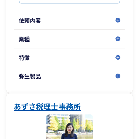
有し、解決したいと、そう考えております。そし
ンサルティングの
て、黒子に徹して、企業と経営者の成長を陰なが
サービスもご用意しております。
ら応援を致します。
必要なときに、必要なテーマだけ相談したい方に
依頼内容
一緒に成長できる経営者の皆様と仕事をしたい
も対応可能です。
と、切に願っております。
業種
特徴
弥生製品
あずさ税理士事務所