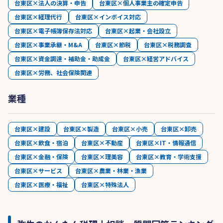
台東区×法人の決算・申告
台東区×個人事業主の確定申告
台東区×経理代行
台東区×インボイス対応
台東区×電子帳簿保存法対応
台東区×起業・会社設立
台東区×事業承継・M&A
台東区×節税
台東区×税務調査
台東区×資金調達・補助金・助成金
台東区×経営アドバイス
台東区×労務、社会保険関連
業種
台東区×建設
台東区×製造
台東区×小売
台東区×卸売
台東区×飲食・宿泊
台東区×不動産
台東区×IT・情報通信
台東区×金融・保険
台東区×理美容
台東区×教育・学術支援
台東区×サービス
台東区×農業・林業・漁業
台東区×医療・福祉
台東区×特殊法人