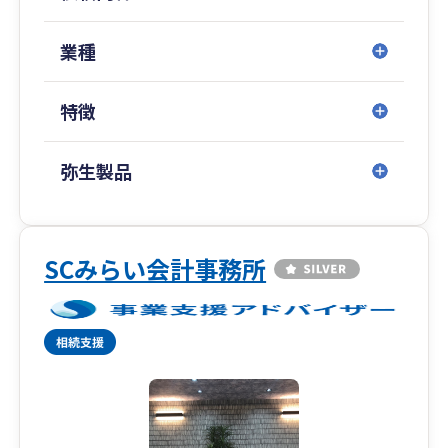
があれば、ご期待に沿えるかもしれません。
業種
事務所は東京都台東区に構えており、山手線の御
徒町や東京メトロ銀座線の末広町が最寄駅です。
特徴
遠方のお客様も、ご依頼頂ければ対応させて頂き
ます。
弥生製品
もしご興味ございましたら、お気軽に問い合わせ
ください。
SCみらい会計事務所