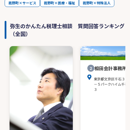
菰野町×サービス
菰野町×医療・福祉
菰野町×特殊法人
弥生のかんたん税理士相談 質問回答ランキング
（全国）
相田会計事務所
2
東京都文京区千石３－
－５パークハイム千石
３