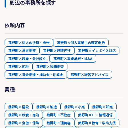
周辺の事務所を探す
依頼内容
菰野町×法人の決算・申告
菰野町×個人事業主の確定申告
菰野町×年末調整
菰野町×経理代行
菰野町×インボイス対応
菰野町×起業・会社設立
菰野町×事業承継・M&A
菰野町×節税
菰野町×税務調査
菰野町×資金調達・補助金・助成金
菰野町×経営アドバイス
業種
菰野町×建設
菰野町×製造
菰野町×小売
菰野町×卸売
菰野町×飲食・宿泊
菰野町×不動産
菰野町×IT・情報通信
菰野町×金融・保険
菰野町×理美容
菰野町×教育・学術支援