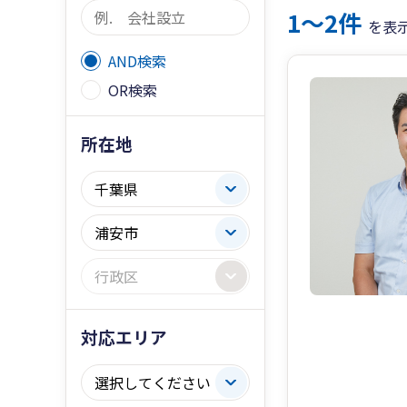
1〜2件
を表
AND検索
OR検索
所在地
対応エリア