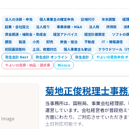
法人の決算・申告
個人事業主の確定申告
記帳代行
年末調整
経
起業・会社設立
法人成り
事業承継・M&A
法人税
所得税
消
資金調達・補助金・助成金
経営アドバイス
経営計画策定
ソフトの
建設
製造
小売
卸売
飲食・宿泊
不動産
IT・情報通信
初回面談無料
土日、夜間対応
個人事業主も歓迎
クラウドツール（I
弥生会計 Next
弥生会計 オンライン
弥生会計
やよいの青色申告 
やよいの見積・納品・請求書
Misoca
菊地正俊税理士事務
当事務所は、国税局、事業会社経理部、
運営しています。会社経営者が普段抱え
方面にわたり、ご対応させていただきま
 Image
土日対応可能です。