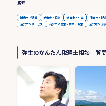
業種
浦安市×建設
浦安市×製造
浦安市×小売
浦安市×卸
浦安市×サービス
浦安市×農業・林業・漁業
浦安市×医
弥生のかんたん税理士相談 質