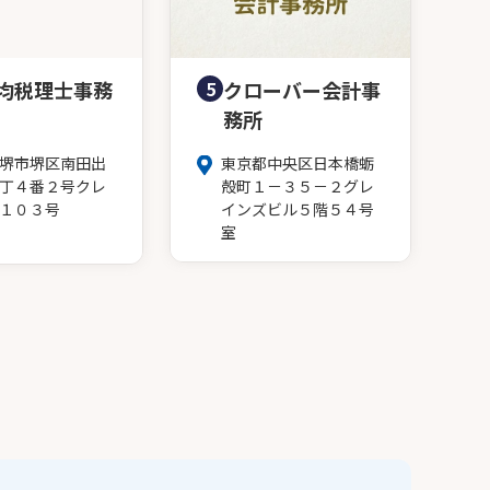
均税理士事務
5
クローバー会計事
務所
堺市堺区南田出
東京都中央区日本橋蛎
丁４番２号クレ
殻町１－３５－２グレ
１０３号
インズビル５階５４号
室