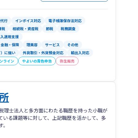
理代行
インボイス対応
電子帳簿保存法対応
費税
相続税・資産税
節税
税務調査
導入運用支援
金融・保険
理美容
サービス
その他
T）に強い
外貨取引・外貨預金対応
輸出入対応
オンライン
やよいの青色申告
弥生販売
所
税理士法人と多方面にわたる職歴を持った小職が
ている課題等に対して、上記職歴を活かして、多
す。