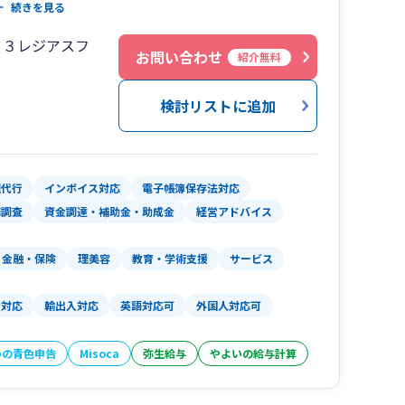
続きを見る
０３レジアスフ
お問い合わせ
紹介無料
検討リストに追加
理代行
インボイス対応
電子帳簿保存法対応
務調査
資金調達・補助金・助成金
経営アドバイス
金融・保険
理美容
教育・学術支援
サービス
金対応
輸出入対応
英語対応可
外国人対応可
いの青色申告
Misoca
弥生給与
やよいの給与計算