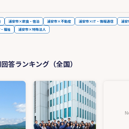
売
浦安市×飲食・宿泊
浦安市×不動産
浦安市×IT・情報通信
浦安
療・福祉
浦安市×特殊法人
問回答ランキング（全国）
N