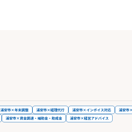
浦安市×年末調整
浦安市×経理代行
浦安市×インボイス対応
浦安市
浦安市×資金調達・補助金・助成金
浦安市×経営アドバイス