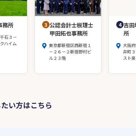
事務所
3
公認会計士税理士
4
吉田
甲田拓也事務所
所
千石３－
クハイム
東京都新宿区西新宿１
大阪府
－２６－２新宿野村ビ
井町３
ル２３階
スト泉
したい方はこちら