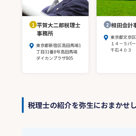
1
平賀大二郎税理士
2
相田会計
事務所
東京都文京区
１４－５パー
東京都新宿区高田馬場1
千石４０３
丁目31番8号高田馬場
ダイカンプラザ805
税理士の紹介を弥生におまかせ