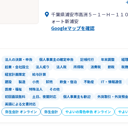
宜しくお願い申し上げます。
千葉県浦安市高洲５－１－Ｈ－１１
ォート新浦安
Googleマップを確認
法人の決算・申告
個人事業主の確定申告
記帳代行
年末調整
経
起業・会社設立
法人成り
法人税
所得税
消費税
節税
税
経営計画策定
給与計算
建設
製造
小売
卸売
飲食・宿泊
不動産
IT・情報通信
医療・福祉
特殊法人
その他
初回面談無料
土日、夜間対応
個人事業主も歓迎
外貨取引・外貨預
英語による文書対応
弥生会計 オンライン
弥生会計
やよいの青色申告 オンライン
やよ