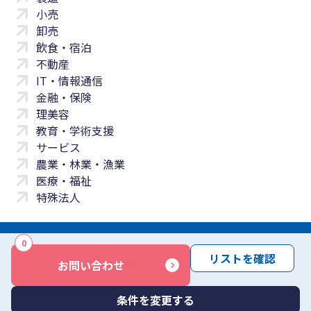
小売
卸売
飲食・宿泊
不動産
IT・情報通信
金融・保険
理美容
教育・学術支援
サービス
農業・林業・漁業
医療・福祉
特殊法人
0
サイトマップ
プライバシーポリシー
免責事項
サービス利用規約
リストを確認
お問い合わせ
商標について
反社会勢力に対する基本方針
お問い合わせ
Copyright © Yayoi Co., Ltd. All rights reserved.
条件を変更する