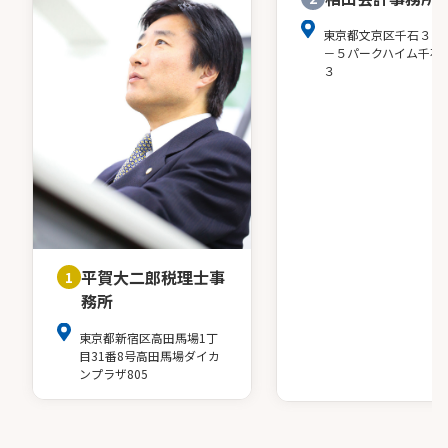
東京都文京区千石３－
－５パークハイム千石
３
平賀大二郎税理士事
1
務所
東京都新宿区高田馬場1丁
目31番8号高田馬場ダイカ
ンプラザ805