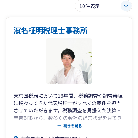
濱名柾明税理士事務所
東京国税局において13年間、税務調査や調査審理
に携わってきた代表税理士がすべての案件を担当
させていただきます。税務調査を見据えた決算・
申告対策から、数多くの会社の経営状況を見てき
た経験に基づく的確な経営助言サービスをご提供
続きを見る
いたします。