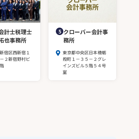
会計士税理士
5
クローバー会計事
拓也事務所
務所
新宿区西新宿１
東京都中央区日本橋蛎
－２新宿野村ビ
殻町１－３５－２グレ
階
インズビル５階５４号
室