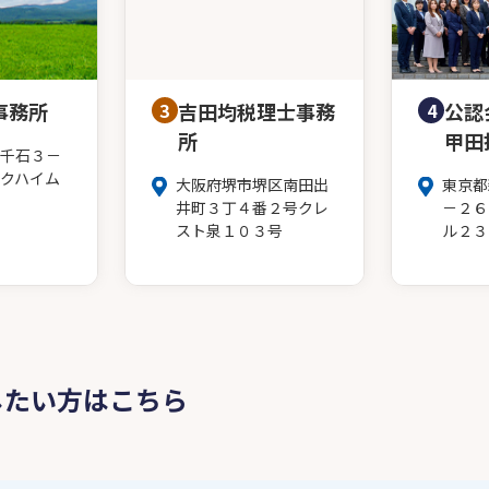
事務所
3
吉田均税理士事務
4
公認
所
甲田
千石３－
クハイム
大阪府堺市堺区南田出
東京都
井町３丁４番２号クレ
－２６
スト泉１０３号
ル２３
したい方はこちら