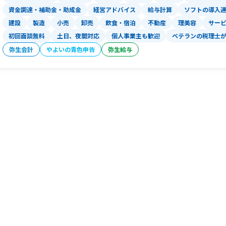
資金調達・補助金・助成金
経営アドバイス
給与計算
ソフトの導入
建設
製造
小売
卸売
飲食・宿泊
不動産
理美容
サー
初回面談無料
土日、夜間対応
個人事業主も歓迎
ベテランの税理士
弥生会計
やよいの青色申告
弥生給与