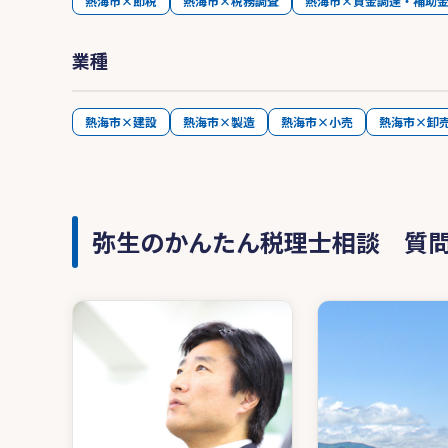
熱海市×節税
熱海市×税務調査
熱海市×資金調達・補助
業種
熱海市×建設
熱海市×製造
熱海市×小売
熱海市×卸
弥生のかんたん税理士相談 質