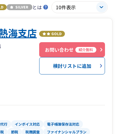
とは
熱海支店
階
お問い合わせ
紹介無料
検討リストに追加
理代行
インボイス対応
電子帳簿保存法対応
産税
節税
税務調査
ファイナンシャルプラン