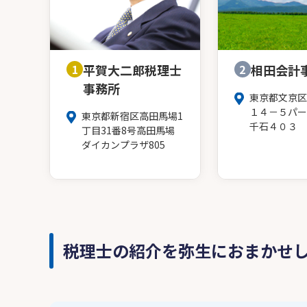
1
平賀大二郎税理士
2
相田会計
事務所
東京都文京区
１４－５パー
東京都新宿区高田馬場1
千石４０３
丁目31番8号高田馬場
ダイカンプラザ805
税理士の紹介を弥生におまかせ