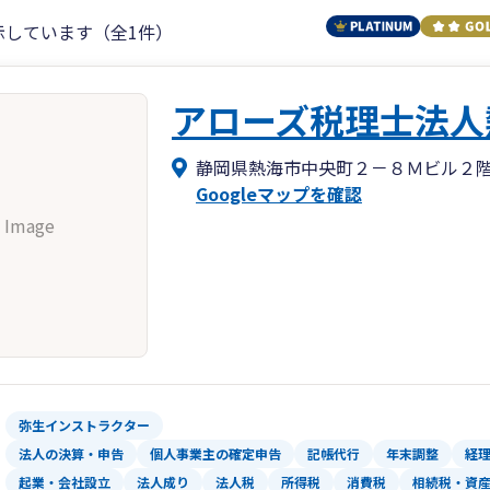
示しています（全1件）
アローズ税理士法人
静岡県熱海市中央町２－８Ｍビル２
Googleマップを確認
 Image
弥生インストラクター
法人の決算・申告
個人事業主の確定申告
記帳代行
年末調整
経
起業・会社設立
法人成り
法人税
所得税
消費税
相続税・資