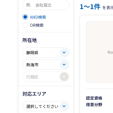
1〜1件
を表
AND検索
OR検索
所在地
No
対応エリア
認定資格
得意分野