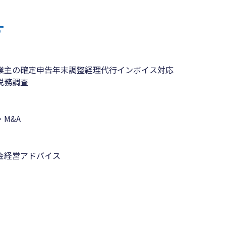
す
業主の確定申告
年末調整
経理代行
インボイス対応
税務調査
M&A
金
経営アドバイス