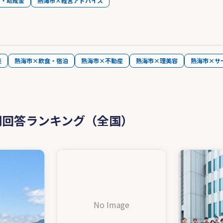
金・助成金
熱海市×経営アドバイス
売
熱海市×飲食・宿泊
熱海市×不動産
熱海市×理美容
熱海市×サ
問回答ランキング（全国）
No Image