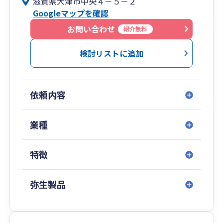
滋賀県大津市中央４－５－２
でありたいといった想いを胸に、日々仕事に取り
Googleマップを確認
組んでいます。
引き続き「よき相談相手」に選んでいただいて、
お問い合わせ
紹介無料
祖父の代から始まった畠山税理士事務所を100年
企業に成長させたいと存じます。
検討リストに追加
依頼内容
業種
特徴
弥生製品