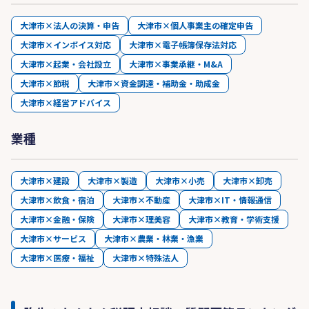
大津市×法人の決算・申告
大津市×個人事業主の確定申告
大津市×インボイス対応
大津市×電子帳簿保存法対応
大津市×起業・会社設立
大津市×事業承継・M&A
大津市×節税
大津市×資金調達・補助金・助成金
大津市×経営アドバイス
業種
大津市×建設
大津市×製造
大津市×小売
大津市×卸売
大津市×飲食・宿泊
大津市×不動産
大津市×IT・情報通信
大津市×金融・保険
大津市×理美容
大津市×教育・学術支援
大津市×サービス
大津市×農業・林業・漁業
大津市×医療・福祉
大津市×特殊法人