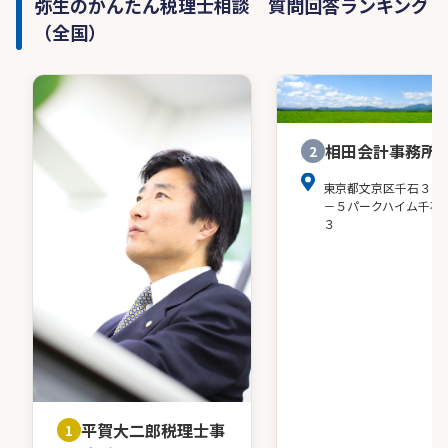
弥生のかんたん税理士相談 質問回答ランキング
（全国）
相田会計事務所
2
東京都文京区千石３－
－５パークハイム千石
３
平賀大二郎税理士事
1