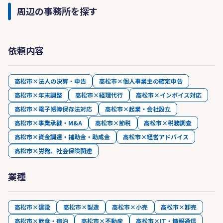
周辺の事務所を探す
依頼内容
高松市×法人の決算・申告
高松市×個人事業主の確定申告
高松市×年末調整
高松市×経理代行
高松市×インボイス対応
高松市×電子帳簿保存法対応
高松市×起業・会社設立
高松市×事業承継・M&A
高松市×節税
高松市×税務調査
高松市×資金調達・補助金・助成金
高松市×経営アドバイス
高松市×労務、社会保険関連
業種
高松市×建設
高松市×製造
高松市×小売
高松市×卸売
高松市×飲食・宿泊
高松市×不動産
高松市×IT・情報通信