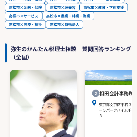
高松市×金融・保険
高松市×理美容
高松市×教育・学術支援
高松市×サービス
高松市×農業・林業・漁業
高松市×医療・福祉
高松市×特殊法人
弥生のかんたん税理士相談 質問回答ランキング
（全国）
相田会計事務所
2
東京都文京区千石３－
－５パークハイム千石
３