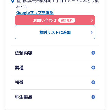
香川県高松市栗林町１丁目１８－３０みどり栗
トの導入、入力指導を中心に行っています。専門
林ビル
スタッフがお伺いし、初歩から応用までわかりや
Googleマップを確認
すく丁寧に指導いたします。
各種連絡ツールを利用したリモート対応も可能で
お問い合わせ
紹介無料
す。
税務相談から法人化相談、資金調達支援、事業承
検討リストに追加
継・M&A支援、補助金申請まで幅広くサービス提
供しています。
実績の伴う専門力と蓄積されたノウハウ・広いネ
依頼内容
ットワークで、中小企業の経営を総合的にサポー
トします。
業種
特徴
弥生製品