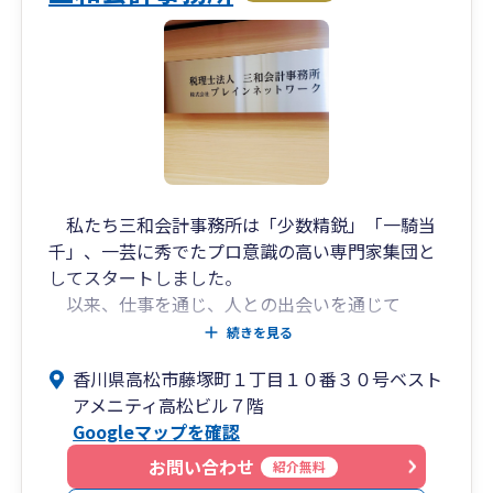
私たち三和会計事務所は「少数精鋭」「一騎当
千」、一芸に秀でたプロ意識の高い専門家集団と
してスタートしました。
以来、仕事を通じ、人との出会いを通じて
「日々是新」を胸に従来の会計事務所のイメージ
続きを見る
を超えた業務をスタッフ一人一人が創造し、時代
香川県高松市藤塚町１丁目１０番３０号ベスト
と人々が求める新しい会計事務所のカタチを求め
アメニティ高松ビル７階
続けてきました。
Googleマップを確認
加えて、仕事としての能力やスキルを高めるだ
けではなく、人としての品格と心の成長も併せて
お問い合わせ
紹介無料
求め続けてきました。