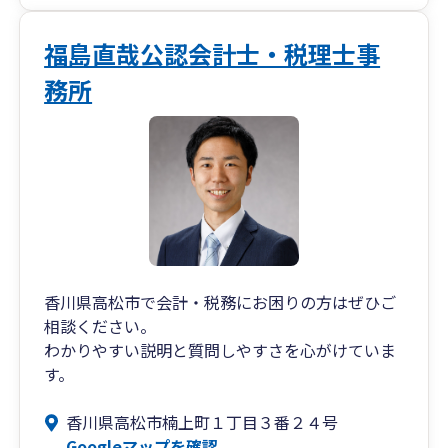
また、会計や税金のことだけではなく、元香川県
庁職員の経験を活かした資金調達サポートや行政
福島直哉公認会計士・税理士事
手続きに関するアドバイスも得意としています。
務所
まずは「ちょっと聞いてみたい」という気軽な気
持ちで、お声がけいただけると幸いです。
香川県高松市で会計・税務にお困りの方はぜひご
相談ください。
わかりやすい説明と質問しやすさを心がけていま
す。
香川県高松市楠上町１丁目３番２４号
Googleマップを確認