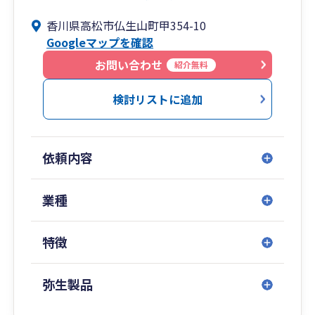
するのに勇気がいる」「専門用語ばかりで話が難
香川県高松市仏生山町甲354-10
しい」…そんなイメージをお持ちではないでしょ
Googleマップを確認
うか？
お問い合わせ
紹介無料
もり税理士事務所は、なんとなく相談しにくい雰
囲気がある「先生業」ではなく、お客様にとって
検討リストに追加
身近な「なんでも気軽に話せるパートナー」のよ
うな存在でありたいと思っています。
依頼内容
そのための取り組みとして、最初のご面談から決
算申告・税務調査に至るまで、【すべてのプロセ
スを代表税理士である私が責任を持って直接対応
業種
でサポート】しています。
特徴
税理士業界によくある「契約時だけ税理士が対応
し、その後はスタッフ任せ」「契約後に担当スタ
ッフがコロコロ変わる」といったことはありませ
弥生製品
ん。