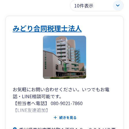
みどり合同税理士法人
お気軽にお問い合わせください。いつでもお電
話・LINE相談可能です。
【担当者へ電話】 080-9021-7860
【LINE友達追加】
https://works.do/R/ti/p/cloud@midori01
続きを見る
当社は専門スタッフによる会計・給与・販売ソフ