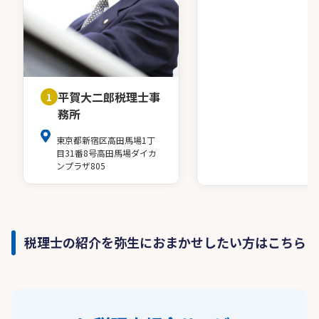
平賀大二郎税理士事
1
務所
東京都新宿区高田馬場1丁
目31番8号高田馬場ダイカ
ンプラザ805
税理士の紹介を弥生におまかせしたい方はこちら