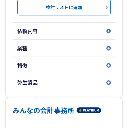
三和会計事務所では、会計決算業務から法人
検討リストに追加
税・所得税・消費税・相続税の税務申告書作成の
みならず、個人様にとって大切な資産の運用や相
続対策と事業承継対策、法人様にとって必要な業
依頼内容
績拡大のための意思決定支援や海外進出支援・国
際税務、そして地方公共団体などに対する公会計
適用など、幅広いサービスを提供しております。
業種
お客様が考えていること、疑問に感じているこ
と、悩んでいること、何でも私たちにご相談くだ
特徴
さい。お客さまと共に、一緒に考えていきましょ
う。
弥生製品
みんなの会計事務所