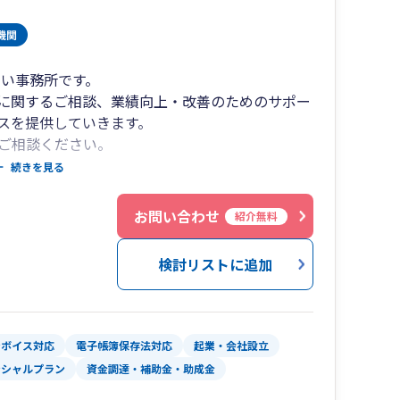
しい事務所です。
に関するご相談、業績向上・改善のためのサポー
スを提供していきます。
ご相談ください。
5-6211
に相談したい・・などの単発での対応も受け付け
続きを見る
78
医療（法人、個人）など様々な業種に対応いたし
1-0251
お問い合わせ
紹介無料
718-2900
ておりますが、Web会議システムを利用し全国対
検討リストに追加
い。
ンボイス対応
電子帳簿保存法対応
起業・会社設立
ンシャルプラン
資金調達・補助金・助成金