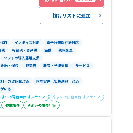
検討リストに追加
理代行
インボイス対応
電子帳簿保存法対応
費税
相続税・資産税
節税
税務調査
ソフトの導入運用支援
金融・保険
理美容
教育・学術支援
サービス
ィング
取引・外貨預金対応
暗号資産（仮想通貨）対応
く会計、ひのくに会計、ひむか会計、せごどん会
者がいる
やよいの青色申告 オンライン
やよいの白色申告 オンライン
弥生給与
やよいの給与計算