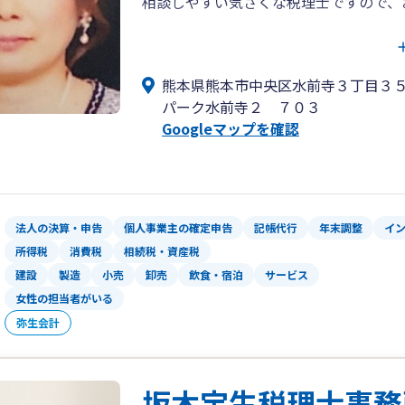
相談しやすい気さくな税理士ですので、
税理士変更したいとお考えの法人・個人
たばかりでどうしてよいかわからない方
熊本県熊本市中央区水前寺３丁目３
告、相続税対策をしたい方、事業承継を
パーク水前寺２ ７０３
い！
Googleマップを確認
法人の決算・申告
個人事業主の確定申告
記帳代行
年末調整
イ
所得税
消費税
相続税・資産税
建設
製造
小売
卸売
飲食・宿泊
サービス
女性の担当者がいる
弥生会計
坂木宝生税理士事務