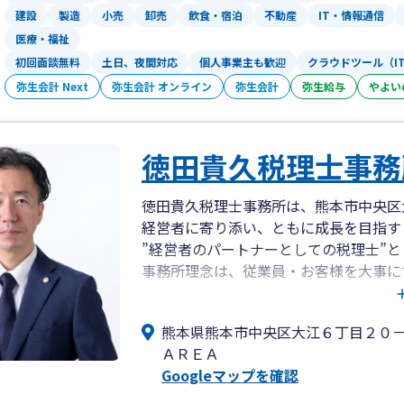
建設
製造
小売
卸売
飲食・宿泊
不動産
IT・情報通信
医療・福祉
初回面談無料
土日、夜間対応
個人事業主も歓迎
クラウドツール（I
弥生会計 Next
弥生会計 オンライン
弥生会計
弥生給与
やよい
徳田貴久税理士事務
徳田貴久税理士事務所は、熊本市中央区
経営者に寄り添い、ともに成長を目指す
”経営者のパートナーとしての税理士”
事務所理念は、従業員・お客様を大事に
です。
熊本県熊本市中央区大江６丁目２０
・事務所の体制
ＡＲＥＡ
代表税理士と、キャリアの長い専門スタ
Googleマップを確認
す。
代表税理士は1980年生まれですので、