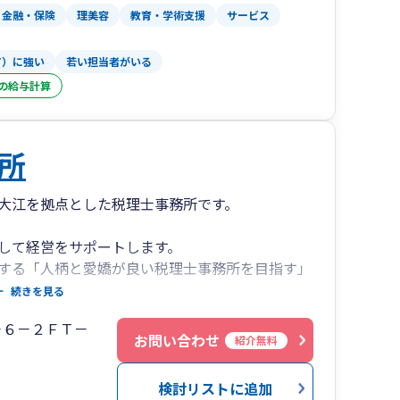
金融・保険
理美容
教育・学術支援
サービス
T）に強い
若い担当者がいる
の給与計算
所
大江を拠点とした税理士事務所です。
として経営をサポートします。
する「人柄と愛嬌が良い税理士事務所を目指す」
続きを見る
－６－２ＦＴ－
お問い合わせ
紹介無料
ッフ（行政書士）の2人体制で対応していおりま
検討リストに追加
これから起業する方など、長期に渡ってサポートす