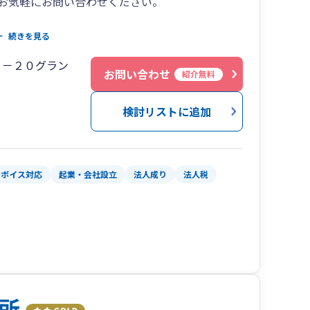
お気軽にお問い合わせください。
事業主の方、会社設立したばかり・事業をはじめ
続きを見る
、個人事業主で法人成りを検討中の方、相続税申
５－２０グラン
お考えの方・・・ぜひ当事務所にご連絡くださ
お問い合わせ
紹介無料
検討リストに追加
ンボイス対応
起業・会社設立
法人成り
法人税
所