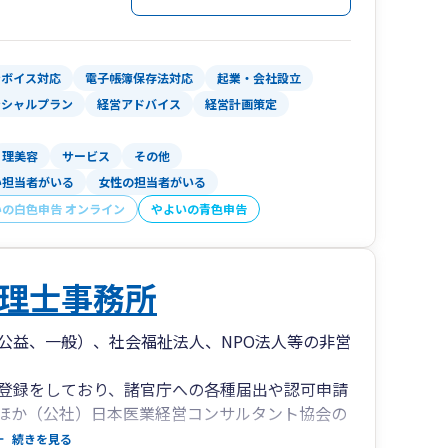
入しておりますので、財務業務のオンライン化や
ます。
ンボイス対応
電子帳簿保存法対応
起業・会社設立
ンシャルプラン
経営アドバイス
経営計画策定
料金表を掲載しております。
理美容
サービス
その他
心してご依頼ください。
い担当者がいる
女性の担当者がいる
。
いの白色申告 オンライン
やよいの青色申告
報やコラムを記載しています。
人に受けた質問に回答したもの」がほとんどで
理士事務所
公益、一般）、社会福祉法人、NPO法人等の非営
登録をしており、諸官庁への各種届出や認可申請
ほか（公社）日本医業経営コンサルタント協会の
を有しており、専門性の高い業務提供を行ってい
続きを見る