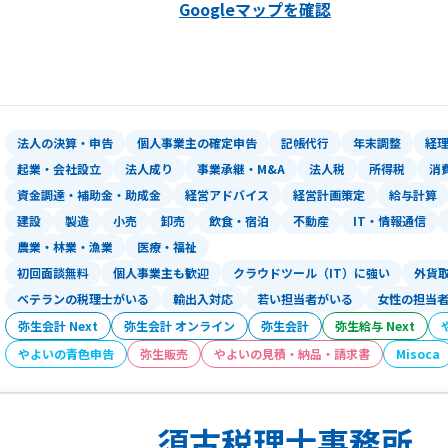
Googleマップを確認
（各税目の申告書作成）
・税務調査立ち合い
・経営計画策定サービス
・金融支援
◎TTSコンサルティング株式会社
法人の決算・申告
個人事業主の確定申告
記帳代行
年末調整
経
■企業経営の高品質コンサルティング
起業・会社設立
法人成り
事業承継・M&A
法人税
所得税
消
・プライベートコンサルティング
資金調達・補助金・助成金
経営アドバイス
経営計画策定
給与計算
・企業組織再編コンサルティング
建設
製造
小売
卸売
飲食・宿泊
不動産
IT・情報通信
・株式・営業権・企業評価コンサルテ
農業・林業・漁業
医療・福祉
初回面談無料
個人事業主も歓迎
クラウドツール（IT）に強い
外貨
◎TTSマネジメント株式会社（どんた
計）
ベテランの税理士がいる
輸出入対応
若い担当者がいる
女性の担当
■記帳代行のサポート
弥生会計 Next
弥生会計 オンライン
弥生会計
弥生給与 Next
・クラウド会計導入運用支援サービス
やよいの青色申告
弥生販売
やよいの見積・納品・請求書
Misoca
・記帳代行サービス
・アウトソーシングサービス
・各種コンプライアンスサービス
須古税理士事務所