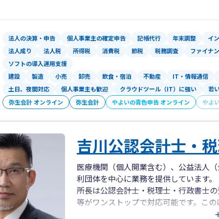
ることができます。
また、積極的に最新のシステムなどを導
効率化などの課題に対応することができ
法人の決算・申告
個人事業主の確定申告
記帳代行
年末調整
イ
法人成り
法人税
所得税
消費税
節税
税務調査
ファイナ
・情報の提供
ソフトの導入運用支援
徳田税理士事務所では、ホームページに
建設
製造
小売
卸売
飲食・宿泊
不動産
IT・情報通信
年間の料金が確定しておりますので、安
土日、夜間対応
個人事業主も歓迎
クラウドツール（IT）に強い
若
その他、様々な情報を開示しております
弥生会計 オンライン
弥生会計
やよいの青色申告 オンライン
やよ
ブログも随時更新しています。
ブログでは、小規模事業者に役に立つ情
ブログのテーマは「実際にお客様や、知
吉川公認会計士・税
す。
医療機関（個人開業含む）、公益法人（
利団体を中心に業務を提供しています。
所長は公認会計士・税理士・行政書士の
等がワンストップで対応可能です。この
認定登録医業経営コンサルタントの資格