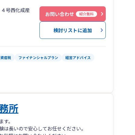
２４号西化成産
士、不動産鑑定士等、他の専門士業との連携によ
お問い合わせ
紹介無料
するサービスを提供しております。
検討リストに追加
・資産税
ファイナンシャルプラン
経営アドバイス
務所
ます。
験は長いので安心してお任せください。