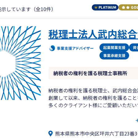
表示しています（全10件）
税理士法人武内総合
納税者の権利を護る税理士事務所
納税者の権利を護る税理士、武内総合会
創業して以来、納税者の権利を護ること
多くのクライアント様にご愛顧いただい
◎税理士法人武内総合会計
■税務・会計業務・申告書作成など、
熊本県熊本市中央区坪井六丁目23番3
・コンプライアンスサービス