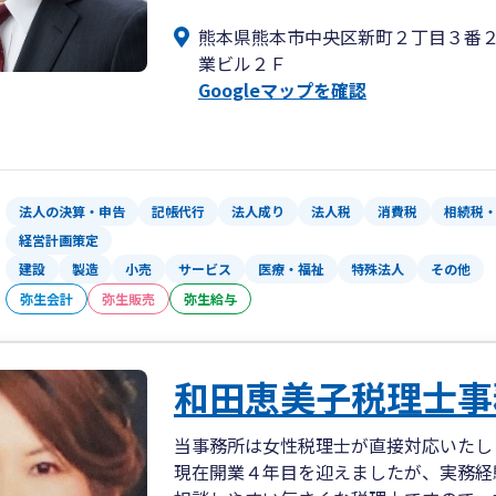
ます。
熊本県熊本市中央区新町２丁目３番
また、弁護士、司法書士、社会保険労務
業ビル２Ｆ
り、お客様にとって最善の選択を可能と
Googleマップを確認
法人の決算・申告
記帳代行
法人成り
法人税
消費税
相続税
経営計画策定
建設
製造
小売
サービス
医療・福祉
特殊法人
その他
弥生会計
弥生販売
弥生給与
和田恵美子税理士事
当事務所は女性税理士が直接対応いたし
現在開業４年目を迎えましたが、実務経