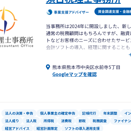
◎武内マネジメントオフィス
■保険代理店のエキスパート
・生命保険代理店
当事務所は2024年に開設しました、新
・損害保険代理店
通常の税務顧問はもちろんですが、融資
トなどお客様のニーズに合わせたサービ
◎拠点一覧
会計ソフトの導入、経理に関することも
[熊 本]熊本市中央区坪井6-23-3 096-34
顧問契約をするまではないけど、税理士
[宮 崎]宮崎市旭2-1-5 0985-77-5477
ております。
[鹿児島]鹿児島市中町11-4 099-248-87
熊本県熊本市中央区水前寺5丁目
卸売業・小売業・サービス業・建設業・
[福 岡]福岡市中央区舞鶴2-8-20 092-78
Googleマップを確認
ます。
[相続税専門]福岡市中央区長浜2-2-8 092-
対面での面談は、熊本・福岡を中心とし
応しております。
まずはぜひお気軽にお問い合わせくださ
法人の決算・申告
個人事業主の確定申告
記帳代行
年末調整
イ
法人成り
法人税
所得税
消費税
節税
税務調査
ファイナ
経営アドバイス
経営計画策定
ソフトの導入運用支援