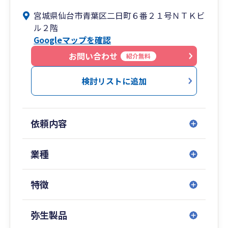
法改正案内、節税制度のご提案をしています。
宮城県仙台市青葉区二日町６番２１号ＮＴＫビ
ル２階
［ワンストップのサポート］
Googleマップを確認
税務に限らず、建設業者の労務（従業員様の入退
社時の手続き、現場労災の特別加入など）、許認
お問い合わせ
紹介無料
可（建設業許可、経審、入札サポート）まで一元
管理しています。建設会社様に必要な行政上の手
検討リストに追加
続きを全て弊社でサポートします。
［ITを使ったスムーズな連携］
依頼内容
従来型の紙をベースとした会計サポートももちろ
ん可能です。ご希望される事業者様には、ITを使
ったデータ化、オンライン化によるコストカッ
業種
ト、時間短縮を積極的に導入支援しており、御社
と当社がまるで隣の部署にいるように、シームレ
特徴
スにサポート業務を行えます。
弥生製品