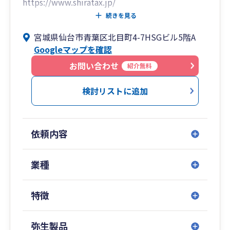
https://www.shiratax.jp/
続きを見る
法人税・所得税・消費税の申告業務はもちろん、
宮城県仙台市青葉区北目町4-7HSGビル5階A
会社設立、資金繰り、事業承継、相続対策など、
Googleマップを確認
事業の成長段階に応じた幅広い課題に対応してい
ます。
お問い合わせ
紹介無料
特に、海外取引や外資系企業、日本進出支援など
検討リストに追加
の国際税務分野に強みを有しており、クロスボー
ダー取引に伴う複雑な税務問題についても、実務
に基づいた現実的な解決策をご提案いたします。
依頼内容
また、キャッチフレーズにもありますように、仙
台国税局、東京国税局と国税当局勤務の経験を活
業種
かしたご提案による税務相談も行っております。
国税当局勤務の経験から、飲食店、風俗業の方々
特徴
からもお問い合わせも頂戴しております。
宮城県仙台市に留まらず、関東を中心にクライア
弥生製品