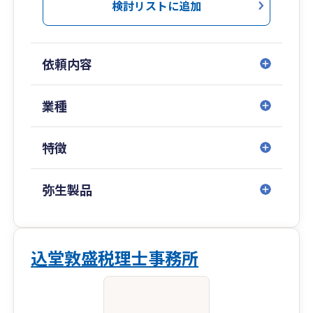
完結できるサービスにより全国どこからでも対応
検討リストに追加
可能です。
【スタートアップ企業全力サポート】
新規法人設立、新規個人事業開業などのスター
依頼内容
トアップ事業者様を全力でサポートします。
スタートアップ企業向けの超格安プランや資金
に係る有用な情報を提供します。
業種
特徴
弥生製品
込堂敦盛税理士事務所