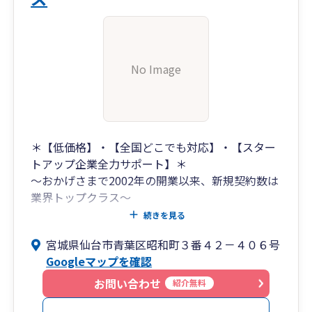
No Image
＊【低価格】・【全国どこでも対応】・【スター
トアップ企業全力サポート】＊
～おかげさまで2002年の開業以来、新規契約数は
業界トップクラス～
【低価格】
続きを見る
月額3,980円～
宮城県仙台市青葉区昭和町３番４２－４０６号
※当事務所のプランはどれでも、会計・経営・
Googleマップを確認
資金などについて、随時相談可能です。
【全国どこでも対応】
お問い合わせ
紹介無料
契約から申告・納税までの全てをオンラインで