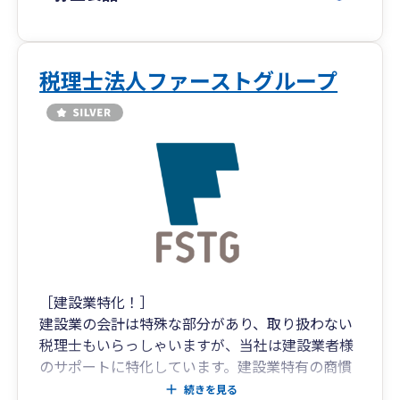
ントも増加しておりますので、何なりとご相談い
ただければ幸いです。
税務は単なる申告作業ではなく、経営の意思決定
税理士法人ファーストグループ
を支える重要な情報基盤です。
私たちは常にお客様の立場に立ち、専門用語に頼
らない分かりやすい説明と、迅速かつ丁寧な対応
を心がけています。
「困ったときにすぐ相談できる存在」として、皆
さまの事業の継続と発展に伴走いたします。
Shirata Yuichi Tax Accountant Office provides
comprehensive tax and accounting services for
［建設業特化！］
corporations and individual business owners.
建設業の会計は特殊な部分があり、取り扱わない
We specialize in both domestic and
税理士もいらっしゃいますが、当社は建設業者様
international taxation, offering practical and
のサポートに特化しています。建設業特有の商慣
reliable solutions to support sound
習、会計処理などを熟知しており、タイムリーな
続きを見る
management decisions.