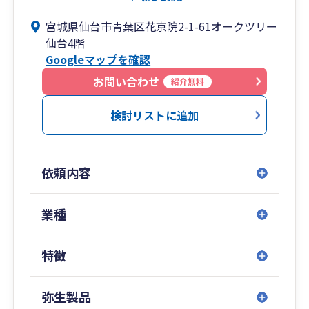
与・労務のサービスのみならず、クラウド会計・
宮城県仙台市青葉区花京院2-1-61オークツリー
給与・勤怠・請求・支払など一連の導入支援や業
仙台4階
務効率化コンサルティング、各種公的支援(補助
Googleマップを確認
金、助成金、支援金、資金調達など)を着手金なし
の成功報酬後払い方式で支援しており、補助金を
お問い合わせ
紹介無料
使いながらテレワークでバックオフィス業務が可
能になったと多くのお客様にご満足頂いておりま
検討リストに追加
す。公的支援のみの単発のご依頼も歓迎です。
多くのお客様がクラウド会計・給与などを導入頂
いておりますので、Chatworkやメールでのやりと
依頼内容
りやzoomなどテレビ電話でのお打ち合わせ、
Dropboxを活用したクラウドでの資料のやりとり
を行うことが増えております。必要に応じて来所
業種
やご訪問による対面でのご面談も可能ですが、慣
れてくるとご対応が早いオンラインでのやりとり
特徴
がほとんどになっています。
起業・創業の支援にも力を入れており、会社設立
前から各種公的支援の受給を想定しつ一連のサー
弥生製品