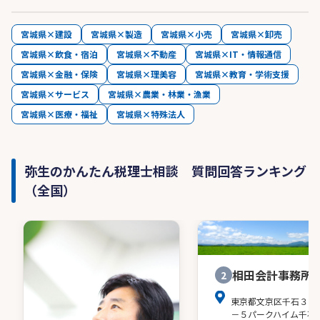
宮城県×建設
宮城県×製造
宮城県×小売
宮城県×卸売
宮城県×飲食・宿泊
宮城県×不動産
宮城県×IT・情報通信
宮城県×金融・保険
宮城県×理美容
宮城県×教育・学術支援
宮城県×サービス
宮城県×農業・林業・漁業
宮城県×医療・福祉
宮城県×特殊法人
弥生のかんたん税理士相談 質問回答ランキング
（全国）
相田会計事務所
2
東京都文京区千石３－
－５パークハイム千石