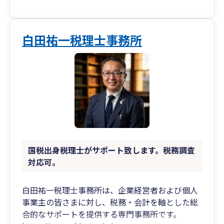
ビスをご提供可能です。
各所属専門家との情報連携が密に行う事ができる
ため、通常は各専門家ごとに同じ話を何度も行う
必要が出てくるところ、そのような必要もなく、
白田祐一税理士事務所
一面からだけではない、会社全体のことを考えた
ご提案が可能という強みがあります。
また、補助金･助成金等の公的支援にも力を入れ
ており、着手金なしの成功報酬後払い制で支援を
行っております。顧問契約がなくても単発業務と
してご支援可能です。
https://www.united-advisers.com/shiennavi/
国税出身税理士がサポート致します。税務調査
対応可。
白田祐一税理士事務所は、企業経営者および個人
事業主の皆さまに対し、税務・会計を軸とした総
合的なサポートを提供する専門事務所です。