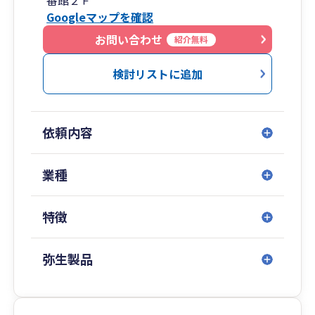
番館２Ｆ
蓄えていくかを念頭に、過度な保険契約や設備投
Googleマップを確認
資といった資金繰りを考慮しないような節税提案
はいたしません。また、税務の知識に自信のない
お問い合わせ
紹介無料
方、創業したばかりの方にもわかりやすいよう
に、数字だけではなく、図や表を用いて記憶に残
検討リストに追加
る説明をするように心がけております。
◆SNSを活用した広告方法、フォロワー数の増加
依頼内容
のコンサルティングも行っております。整理収納
の観点からのオフィスワークの業務効率化、整理
ルールづくりも得意としております。Windowsに
業種
限らず、Macも対応可能です。Zoomなどによるオ
ンラインでの打ち合わせも対応可能です。
特徴
弥生製品