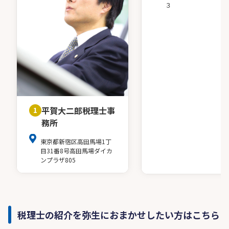
３
平賀大二郎税理士事
1
務所
東京都新宿区高田馬場1丁
目31番8号高田馬場ダイカ
ンプラザ805
税理士の紹介を弥生におまかせしたい方はこちら