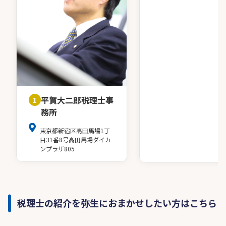
平賀大二郎税理士事
1
務所
東京都新宿区高田馬場1丁
目31番8号高田馬場ダイカ
ンプラザ805
税理士の紹介を弥生におまかせしたい方はこちら