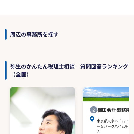
周辺の事務所を探す
弥生のかんたん税理士相談 質問回答ランキング
（全国）
相田会計事務所
2
東京都文京区千石３－
－５パークハイム千石
３