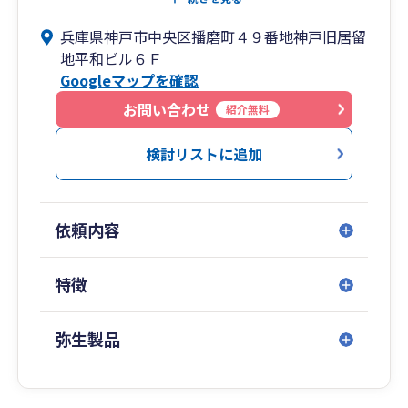
黒字の会社は、資金の流れを把握して筋肉質の会
兵庫県神戸市中央区播磨町４９番地神戸旧居留
社を作ることができるように。
地平和ビル６Ｆ
専門的になりすぎず、スタッフ全員ができるだけ
Googleマップを確認
「わかりやすい、ていねいな言葉」でお話しさせ
て頂くように心がけています。
お問い合わせ
紹介無料
今から創業される方、少しづつ軌道に乗ってきた
検討リストに追加
方、事業を承継されようとしている方、等、会社
のあらゆるステージにおいて、「税金申告のた
め」はもちろん、資金の流れを説明させて頂き
依頼内容
「経営に役立つ会計」を活用していきたいと思い
ます。神戸市中央区、大丸神戸店の近くと大変便
利な場所にある事務所です。会計・税金・経営の
特徴
ことならぜひお気軽にご相談下さい！
弥生製品