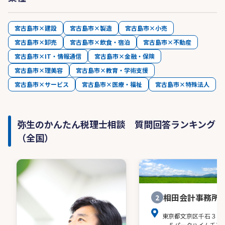
宮古島市×建設
宮古島市×製造
宮古島市×小売
宮古島市×卸売
宮古島市×飲食・宿泊
宮古島市×不動産
宮古島市×IT・情報通信
宮古島市×金融・保険
宮古島市×理美容
宮古島市×教育・学術支援
宮古島市×サービス
宮古島市×医療・福祉
宮古島市×特殊法人
弥生のかんたん税理士相談 質問回答ランキング
（全国）
相田会計事務所
2
東京都文京区千石３－
－５パークハイム千石