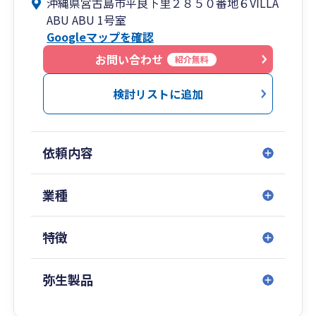
沖縄県宮古島市平良下里２８５０番地６VILLA
様や患者が来ない」等。
ABU ABU 1号室
そんな実務上のお悩みを解決いたします！
Googleマップを確認
また、マネーフォワードやfreeeを使用するクラウ
お問い合わせ
紹介無料
ドでの「経理代行」もお任せください。
検討リストに追加
今まで500社以上の顧問税理士を経験し、様々な
業界（建設業、クリニック、病院、飲食業、接骨
院業、介護事業、小売業、サービス業）の会計を
依頼内容
指導した実績がございます。
1,000社を超える相談を受け、多種多様な業界の
会計・税務・経営に携わってきました。
業種
数多くの事業上のトラブル、問題、悩みを受けて
きたからこそ、必ず解決に導きます！
特徴
弥生オンラインのクラウド会計だからこそ、宮古
島から全国へのサービスを可能にしています。
弥生製品
経営者の悩みを解決し、永続的な繁栄のお手伝い
をいたします。