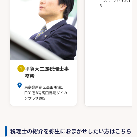
３
平賀大二郎税理士事
1
務所
東京都新宿区高田馬場1丁
目31番8号高田馬場ダイカ
ンプラザ805
税理士の紹介を弥生におまかせしたい方はこちら