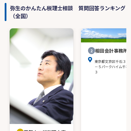
弥生のかんたん税理士相談 質問回答ランキング
（全国）
相田会計事務所
2
東京都文京区千石３－
－５パークハイム千石
３