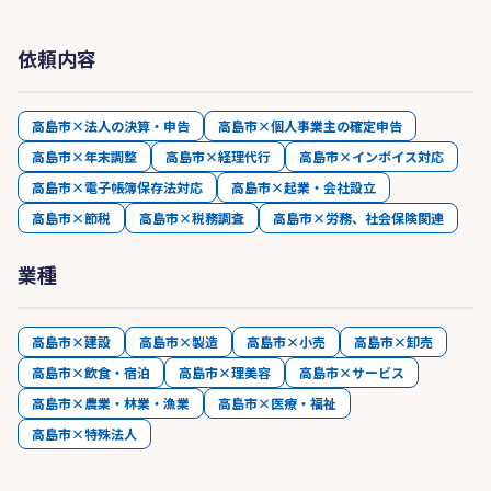
依頼内容
高島市×法人の決算・申告
高島市×個人事業主の確定申告
高島市×年末調整
高島市×経理代行
高島市×インボイス対応
高島市×電子帳簿保存法対応
高島市×起業・会社設立
高島市×節税
高島市×税務調査
高島市×労務、社会保険関連
業種
高島市×建設
高島市×製造
高島市×小売
高島市×卸売
高島市×飲食・宿泊
高島市×理美容
高島市×サービス
高島市×農業・林業・漁業
高島市×医療・福祉
高島市×特殊法人