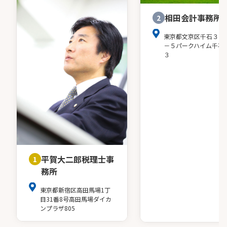
相田会計事務所
2
東京都文京区千石３－
－５パークハイム千石
３
平賀大二郎税理士事
1
務所
東京都新宿区高田馬場1丁
目31番8号高田馬場ダイカ
ンプラザ805