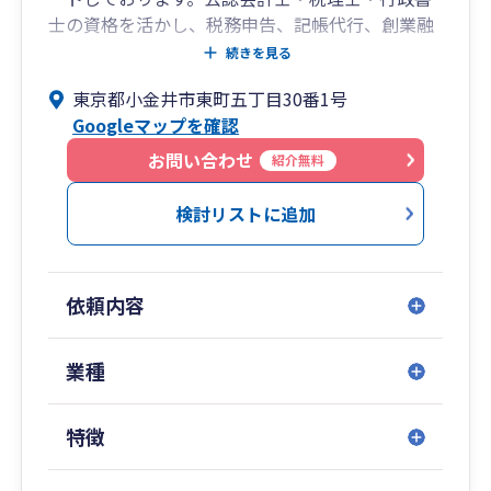
士の資格を活かし、税務申告、記帳代行、創業融
資、補助金申請、許認可申請までワンストップで
続きを見る
対応可能です。
東京都小金井市東町五丁目30番1号
Googleマップを確認
【当事務所の特徴】
■ 公認会計士ならではの財務分析で経営状況を
お問い合わせ
紹介無料
「見える化」
■ 単なる税務代行ではなく、CFOのような視点で
検討リストに追加
経営を伴走支援
■ 創業期の制度融資活用、ものづくり補助金等の
申請支援に強み
依頼内容
■ 弥生会計を活用した効率的な記帳・経理体制の
構築サポート
■ 株式価値評価、事業承継、M&Aなど専門性の高
業種
い業務にも対応
特徴
【対応エリア】
小金井市・武蔵野市・三鷹市・国分寺市・小平市