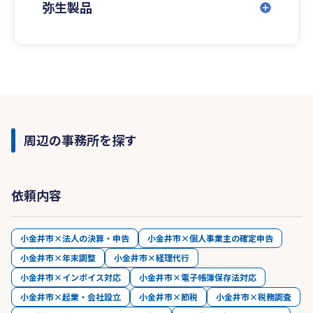
など多摩エリアを中心に、
弥生製品
都内全域・近県のお客様にも対応しております。
リモート対応も可能です。
【料金体系】
月額顧問料・決算料・スポット相談など、お客様
のご要望に応じた柔軟な料金設定をご用意してお
ります。初回相談は無料です。
まずはお気軽にお問い合わせください。
周辺の事務所を探す
依頼内容
小金井市×法人の決算・申告
小金井市×個人事業主の確定申告
小金井市×年末調整
小金井市×経理代行
小金井市×インボイス対応
小金井市×電子帳簿保存法対応
小金井市×起業・会社設立
小金井市×節税
小金井市×税務調査