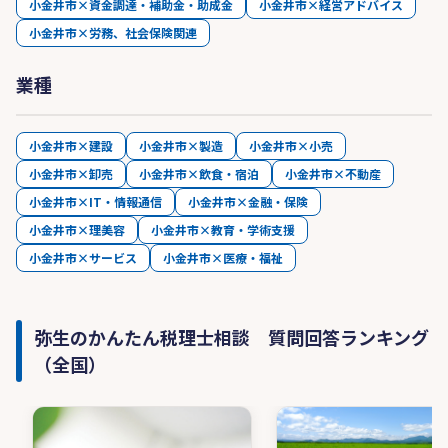
小金井市×資金調達・補助金・助成金
小金井市×経営アドバイス
小金井市×労務、社会保険関連
業種
小金井市×建設
小金井市×製造
小金井市×小売
小金井市×卸売
小金井市×飲食・宿泊
小金井市×不動産
小金井市×IT・情報通信
小金井市×金融・保険
小金井市×理美容
小金井市×教育・学術支援
小金井市×サービス
小金井市×医療・福祉
弥生のかんたん税理士相談 質問回答ランキング
（全国）