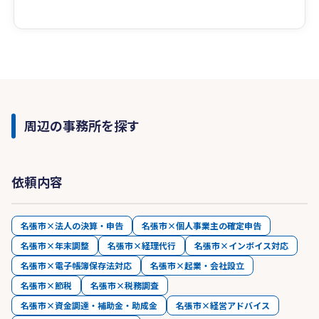
③ ベテラン税理士と若手税理士の2人体制
開業歴30年以上のベテラン税理士と20～30歳代
の経営者様から
ご支持をいただいている若手税理士の２人体制
です。
周辺の事務所を探す
【名張市にある当法人と距離を感じる方へ】
対面で会うことが距離的に難しい場合は、面談は
Zoomを使い、連絡方法は電話・メール・LINEを
依頼内容
使うことによりお客様とのコミュニケーションを
円滑にすることができます。
名張市×法人の決算・申告
名張市×個人事業主の確定申告
【料金】
名張市×年末調整
名張市×経理代行
名張市×インボイス対応
当法人は柔軟な料金プランとなっておりますの
名張市×電子帳簿保存法対応
名張市×起業・会社設立
で、お客様の経理状況やご要望にあったプランを
名張市×節税
名張市×税務調査
提示させて頂きます。
名張市×資金調達・補助金・助成金
名張市×経営アドバイス