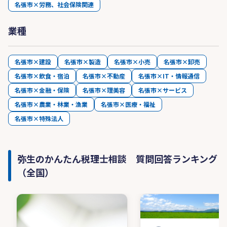
名張市×労務、社会保険関連
【その他】
弥生会計への会計データの入力代行（記帳代行）
業種
の依頼も受け付けております。
名張市×建設
名張市×製造
名張市×小売
名張市×卸売
名張市×飲食・宿泊
名張市×不動産
名張市×IT・情報通信
名張市×金融・保険
名張市×理美容
名張市×サービス
名張市×農業・林業・漁業
名張市×医療・福祉
名張市×特殊法人
弥生のかんたん税理士相談 質問回答ランキング
（全国）