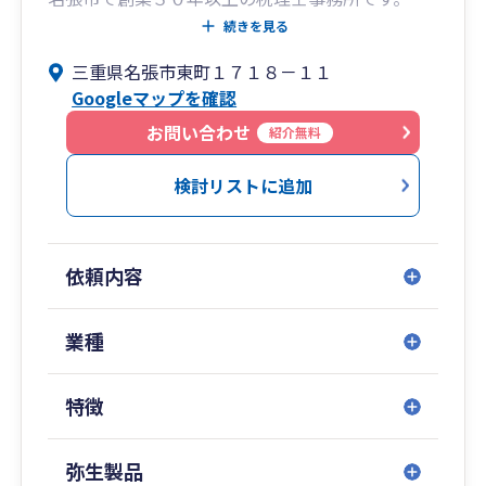
（令和５年７月に税理士法人となりました）
続きを見る
三重県名張市東町１７１８－１１
【私たちの特徴】
Googleマップを確認
① スモールビジネスに特化しています。
お問い合わせ
紹介無料
起業前～売上高３億円までの法人・個人事業主
の税務顧問を得意としています。
検討リストに追加
この規模の経営者様は孤独を感じながら会社経
営を頑張っていると思います。
私たちはそんな経営者様の良き相談相手になり
依頼内容
たいと考えています。
② お客様対応はすべて税理士が担当いたします。
業種
お客様との連絡・様々な相談まで税理士が直接
特徴
担当いたします。
お客様の担当者が急に変更するなどの心配やご
迷惑をかけることはございません。
弥生製品