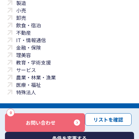
製造
小売
卸売
飲食・宿泊
不動産
IT・情報通信
金融・保険
理美容
教育・学術支援
サービス
農業・林業・漁業
医療・福祉
特殊法人
0
サイトマップ
プライバシーポリシー
免責事項
サービス利用規約
リストを確認
お問い合わせ
商標について
反社会勢力に対する基本方針
お問い合わせ
Copyright © Yayoi Co., Ltd. All rights reserved.
条件を変更する