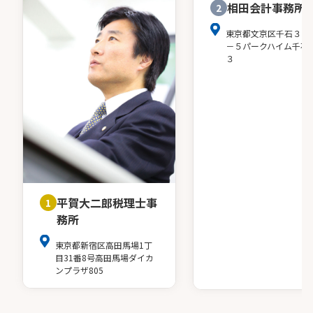
相田会計事務所
2
東京都文京区千石３－
－５パークハイム千石
３
平賀大二郎税理士事
1
務所
東京都新宿区高田馬場1丁
目31番8号高田馬場ダイカ
ンプラザ805