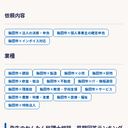
依頼内容
飯田市×法人の決算・申告
飯田市×個人事業主の確定申告
飯田市×インボイス対応
業種
飯田市×建設
飯田市×製造
飯田市×小売
飯田市×卸売
飯田市×飲食・宿泊
飯田市×不動産
飯田市×IT・情報通信
飯田市×理美容
飯田市×教育・学術支援
飯田市×サービス
飯田市×農業・林業・漁業
飯田市×医療・福祉
飯田市×特殊法人
弥生のかんたん税理士相談 質問回答ランキング