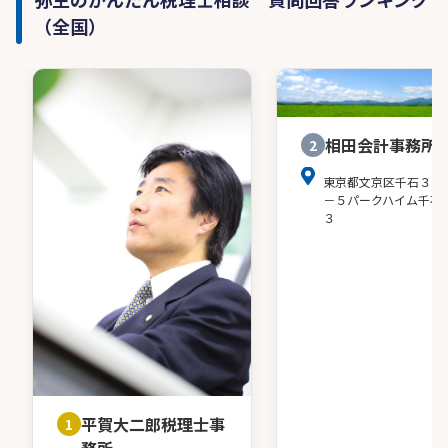
（全国）
相田会計事務所
2
東京都文京区千石３－
－５パークハイム千石
３
平賀大二郎税理士事
1