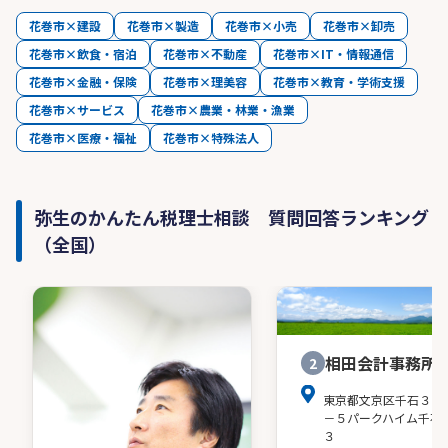
花巻市×建設
花巻市×製造
花巻市×小売
花巻市×卸売
花巻市×飲食・宿泊
花巻市×不動産
花巻市×IT・情報通信
花巻市×金融・保険
花巻市×理美容
花巻市×教育・学術支援
花巻市×サービス
花巻市×農業・林業・漁業
花巻市×医療・福祉
花巻市×特殊法人
弥生のかんたん税理士相談 質問回答ランキング
（全国）
相田会計事務所
2
東京都文京区千石３－
－５パークハイム千石
３