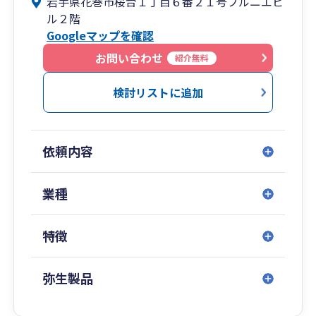
岩手県花巻市桜台１丁目６番２１号プルニエビ
ル２階
私たち「税理士法人キーファス」は、そんな存在
Googleマップを確認
であるために、
税務会計のプロフェッショナルとして、最高のサ
お問い合わせ
紹介無料
ービスを提供致します。
検討リストに追加
依頼内容
業種
特徴
弥生製品