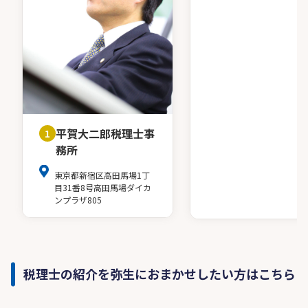
平賀大二郎税理士事
1
務所
東京都新宿区高田馬場1丁
目31番8号高田馬場ダイカ
ンプラザ805
税理士の紹介を弥生におまかせしたい方はこちら