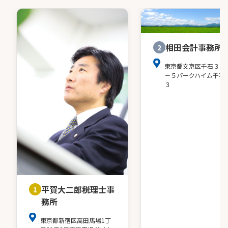
相田会計事務所
2
東京都文京区千石３－
－５パークハイム千石
３
平賀大二郎税理士事
1
務所
東京都新宿区高田馬場1丁