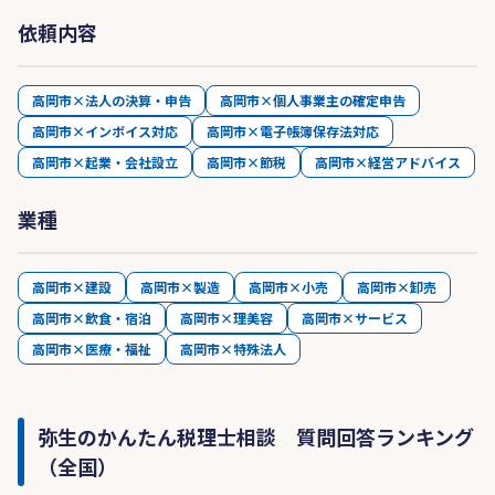
依頼内容
高岡市×法人の決算・申告
高岡市×個人事業主の確定申告
高岡市×インボイス対応
高岡市×電子帳簿保存法対応
高岡市×起業・会社設立
高岡市×節税
高岡市×経営アドバイス
業種
高岡市×建設
高岡市×製造
高岡市×小売
高岡市×卸売
高岡市×飲食・宿泊
高岡市×理美容
高岡市×サービス
高岡市×医療・福祉
高岡市×特殊法人
弥生のかんたん税理士相談 質問回答ランキング
（全国）