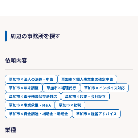
周辺の事務所を探す
依頼内容
草加市×法人の決算・申告
草加市×個人事業主の確定申告
草加市×年末調整
草加市×経理代行
草加市×インボイス対応
草加市×電子帳簿保存法対応
草加市×起業・会社設立
草加市×事業承継・M&A
草加市×節税
草加市×資金調達・補助金・助成金
草加市×経営アドバイス
業種