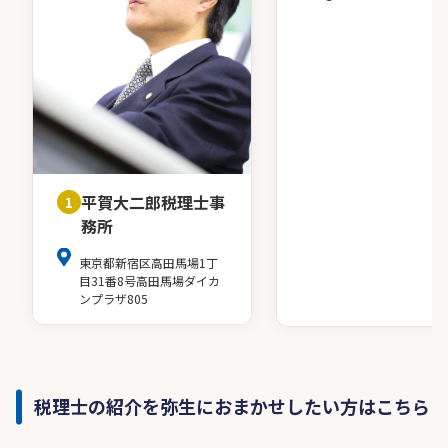
平賀大二郎税理士事
1
務所
東京都新宿区高田馬場1丁
目31番8号高田馬場ダイカ
ンプラザ805
税理士の紹介を弥生におまかせしたい方はこちら