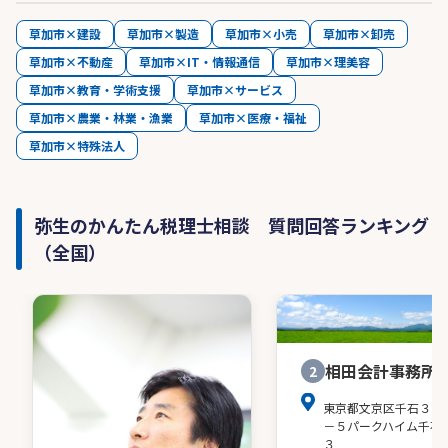
草加市×建設
草加市×製造
草加市×小売
草加市×卸売
草加市×不動産
草加市×IT・情報通信
草加市×理美容
草加市×教育・学術支援
草加市×サービス
草加市×農業・林業・漁業
草加市×医療・福祉
草加市×特殊法人
弥生のかんたん税理士相談 質問回答ランキング
（全国）
相田会計事務所
2
東京都文京区千石３－
－５パークハイム千石
３