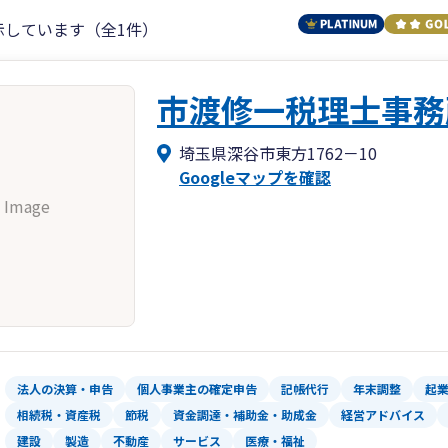
示しています（全1件）
市渡修一税理士事務
埼玉県深谷市東方1762－10
Googleマップを確認
 Image
法人の決算・申告
個人事業主の確定申告
記帳代行
年末調整
起
相続税・資産税
節税
資金調達・補助金・助成金
経営アドバイス
建設
製造
不動産
サービス
医療・福祉