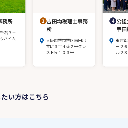
事務所
3
吉田均税理士事務
4
公認
所
甲田
千石３－
クハイム
大阪府堺市堺区南田出
東京都
井町３丁４番２号クレ
－２６
スト泉１０３号
ル２３
したい方はこちら