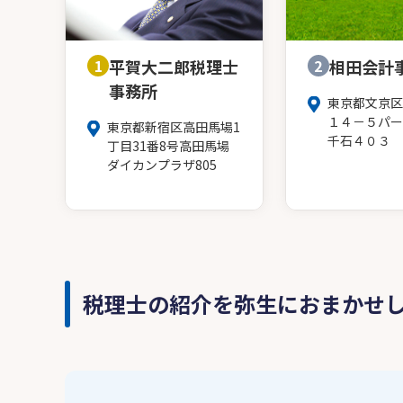
1
平賀大二郎税理士
2
相田会計
事務所
東京都文京区
１４－５パー
東京都新宿区高田馬場1
千石４０３
丁目31番8号高田馬場
ダイカンプラザ805
税理士の紹介を弥生におまかせ