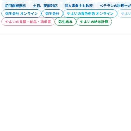
初回面談無料
土日、夜間対応
個人事業主も歓迎
ベテランの税理士
弥生会計 オンライン
弥生会計
やよいの青色申告 オンライン
やよ
やよいの見積・納品・請求書
弥生給与
やよいの給与計算