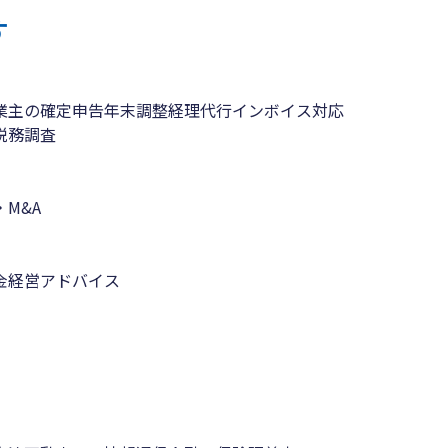
す
業主の確定申告
年末調整
経理代行
インボイス対応
税務調査
M&A
金
経営アドバイス