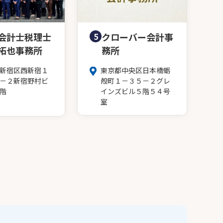
会計士税理士
5
クローバー会計事
拓也事務所
務所
新宿区西新宿１
東京都中央区日本橋蛎
－２新宿野村ビ
殻町１－３５－２グレ
階
インズビル５階５４号
室