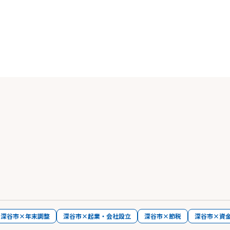
深谷市×年末調整
深谷市×起業・会社設立
深谷市×節税
深谷市×資