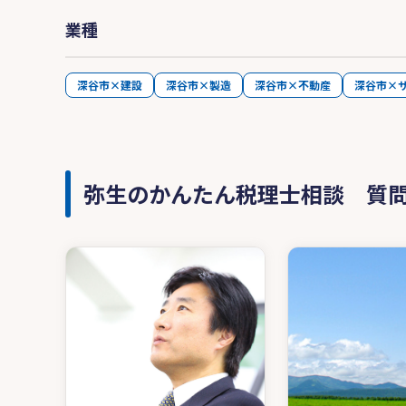
業種
深谷市×建設
深谷市×製造
深谷市×不動産
深谷市×
弥生のかんたん税理士相談 質