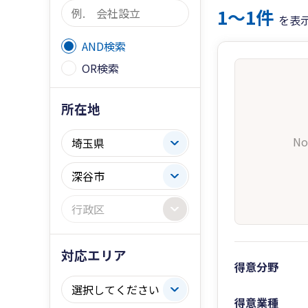
1〜1件
を表
AND検索
OR検索
所在地
No
対応エリア
得意分野
得意業種