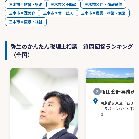
三木市×飲食・宿泊
三木市×不動産
三木市×IT・情報通信
三木市×理美容
三木市×サービス
三木市×農業・林業・漁業
三木市×医療・福祉
弥生のかんたん税理士相談 質問回答ランキング
（全国）
相田会計事務所
2
東京都文京区千石３－
－５パークハイム千石
３