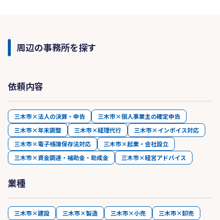
周辺の事務所を探す
依頼内容
三木市×法人の決算・申告
三木市×個人事業主の確定申告
三木市×年末調整
三木市×経理代行
三木市×インボイス対応
三木市×電子帳簿保存法対応
三木市×起業・会社設立
三木市×資金調達・補助金・助成金
三木市×経営アドバイス
業種
三木市×建設
三木市×製造
三木市×小売
三木市×卸売