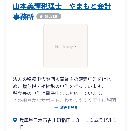
山本美輝税理士 やまもと会計
事務所
No Image
法人の税務申告や個人事業主の確定申告をはじ
め、贈与税・相続税の申告を行っています。
税金等の申告は電子申告に対応しています。
きめ細やかなサポート、わかりやすく丁寧に説明
することを心がけています。
続きを見る
当事務所は経営革新等支援機関の認定を受けてお
兵庫県三木市吉川町稲田１３－１ミムラビル１
ります。
Ｆ
ファイナンシャルプランナー1級技能士が常時在