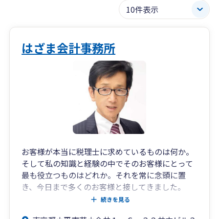
はざま会計事務所
お客様が本当に税理士に求めているものは何か。
そして私の知識と経験の中でそのお客様にとって
最も役立つものはどれか。それを常に念頭に置
き、今日まで多くのお客様と接してきました。
ITなどの技術が著しく進歩し、社会も加速度的に
続きを見る
変化しています。しかし時代がどれだけ変わって