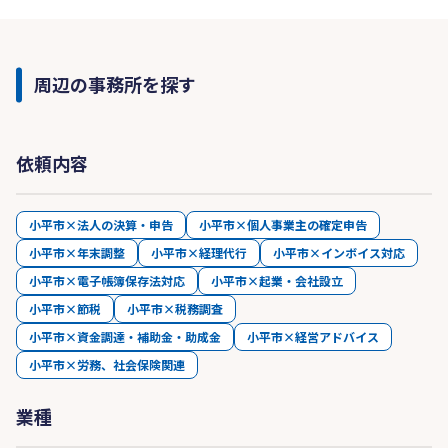
周辺の事務所を探す
依頼内容
小平市×法人の決算・申告
小平市×個人事業主の確定申告
小平市×年末調整
小平市×経理代行
小平市×インボイス対応
小平市×電子帳簿保存法対応
小平市×起業・会社設立
小平市×節税
小平市×税務調査
小平市×資金調達・補助金・助成金
小平市×経営アドバイス
小平市×労務、社会保険関連
業種