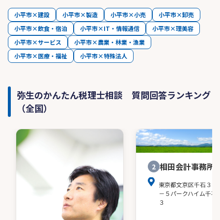
小平市×建設
小平市×製造
小平市×小売
小平市×卸売
小平市×飲食・宿泊
小平市×IT・情報通信
小平市×理美容
小平市×サービス
小平市×農業・林業・漁業
小平市×医療・福祉
小平市×特殊法人
弥生のかんたん税理士相談 質問回答ランキング
（全国）
相田会計事務所
2
東京都文京区千石３－
－５パークハイム千石
３