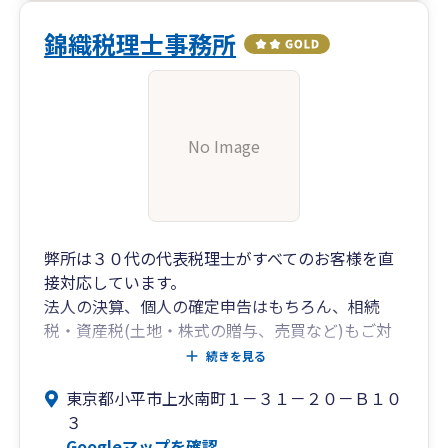
錦織税理士事務所
No Image
弊所は３０代の代表税理士がすべてのお客様を直
接対応しています。
法人の決算、個人の確定申告はもちろん、相続
税・資産税(土地・株式の贈与、売買など)もご対
応可能です。
続きを見る
税金や経理、日頃の経営に関する疑問など、いつ
東京都小平市上水南町１－３１－２０－Ｂ１０
でも気軽に相談できる身近な税理士でありたいと
３
考えています。
Googleマップを確認