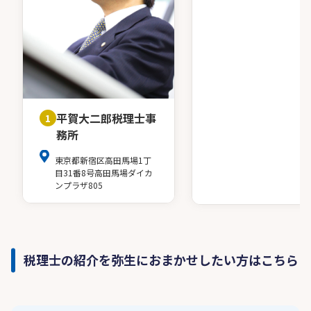
平賀大二郎税理士事
1
務所
東京都新宿区高田馬場1丁
目31番8号高田馬場ダイカ
ンプラザ805
税理士の紹介を弥生におまかせしたい方はこちら