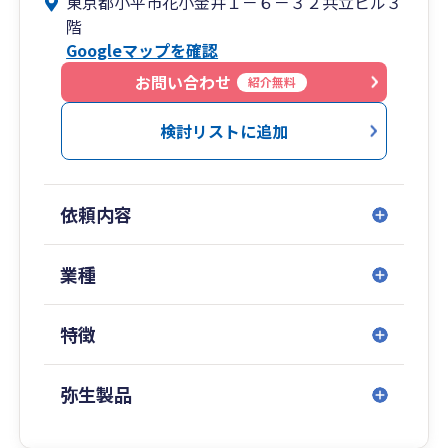
東京都小平市花小金井１－６－３２共立ビル３
も変わらないもの、大事なもの―それがお客様と
階
の信頼関係だと私は考えます。
Googleマップを確認
税務、会計はもちろんどんな些細なことでもお悩
みごとがございましたらお気軽に当事務所までご
お問い合わせ
紹介無料
相談ください。プライバシーを守り、一生懸命お
客様に満足していただけるように努力させていた
検討リストに追加
だきます。
依頼内容
業種
特徴
弥生製品