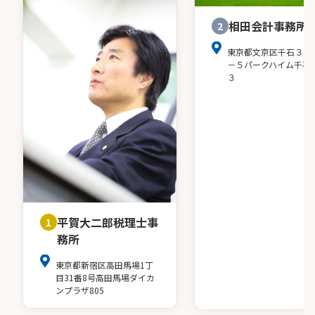
相田会計事務所
2
東京都文京区千石３－
－５パークハイム千石
３
平賀大二郎税理士事
1
務所
東京都新宿区高田馬場1丁
目31番8号高田馬場ダイカ
ンプラザ805