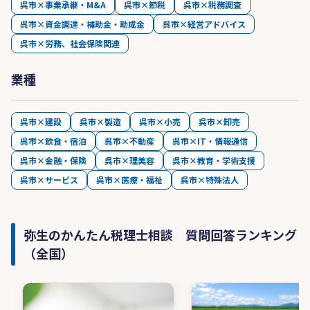
呉市×事業承継・M&A
呉市×節税
呉市×税務調査
呉市×資金調達・補助金・助成金
呉市×経営アドバイス
呉市×労務、社会保険関連
業種
呉市×建設
呉市×製造
呉市×小売
呉市×卸売
呉市×飲食・宿泊
呉市×不動産
呉市×IT・情報通信
呉市×金融・保険
呉市×理美容
呉市×教育・学術支援
呉市×サービス
呉市×医療・福祉
呉市×特殊法人
弥生のかんたん税理士相談 質問回答ランキング
（全国）