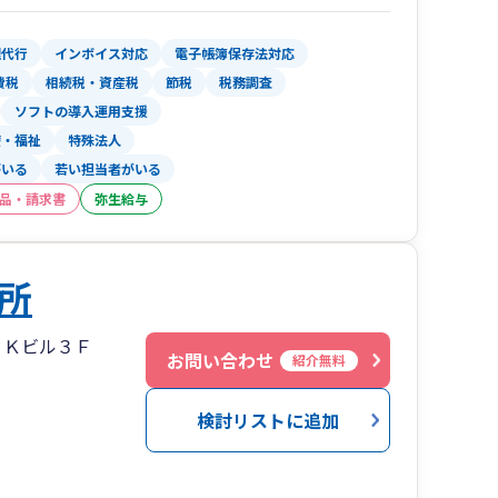
理代行
インボイス対応
電子帳簿保存法対応
費税
相続税・資産税
節税
税務調査
ソフトの導入運用支援
療・福祉
特殊法人
がいる
若い担当者がいる
品・請求書
弥生給与
所
ＳＫビル３Ｆ
お問い合わせ
紹介無料
検討リストに追加