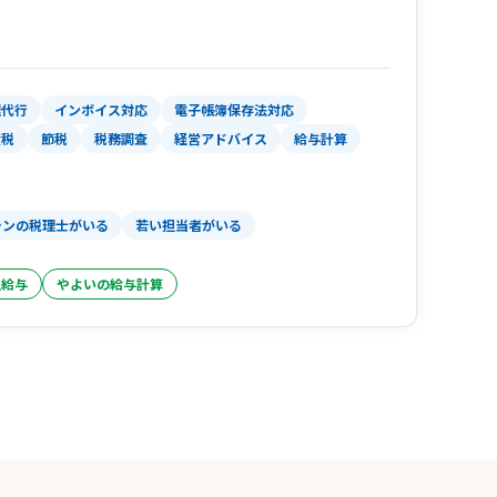
理代行
インボイス対応
電子帳簿保存法対応
産税
節税
税務調査
経営アドバイス
給与計算
ランの税理士がいる
若い担当者がいる
生給与
やよいの給与計算