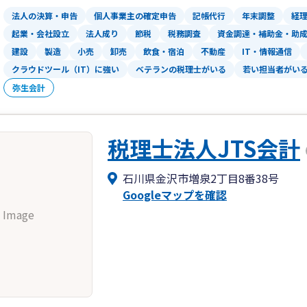
法人の決算・申告
個人事業主の確定申告
記帳代行
年末調整
経
起業・会社設立
法人成り
節税
税務調査
資金調達・補助金・助
建設
製造
小売
卸売
飲食・宿泊
不動産
IT・情報通信
クラウドツール（IT）に強い
ベテランの税理士がいる
若い担当者がい
弥生会計
税理士法人JTS会計
石川県金沢市増泉2丁目8番38号
Googleマップを確認
 Image