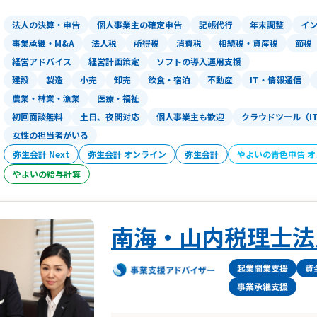
法人の決算・申告
個人事業主の確定申告
記帳代行
年末調整
イ
事業承継・M&A
法人税
所得税
消費税
相続税・資産税
節税
経営アドバイス
経営計画策定
ソフトの導入運用支援
建設
製造
小売
卸売
飲食・宿泊
不動産
IT・情報通信
農業・林業・漁業
医療・福祉
初回面談無料
土日、夜間対応
個人事業主も歓迎
クラウドツール（I
女性の担当者がいる
弥生会計 Next
弥生会計 オンライン
弥生会計
やよいの青色申告 
やよいの給与計算
南海・山内税理士法