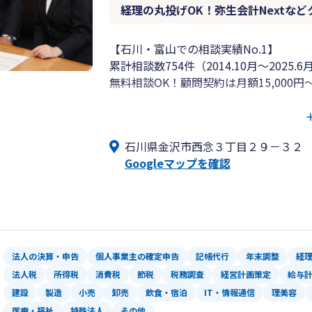
経理の丸投げOK！弥生会計Nextな
【石川・富山での相談実績No.1】
累計相談数754件（2014.10月～2025
無料相談OK！顧問契約は月額15,000円
記帳代行・給与計算も承ります。公庫の
クラウド会計、オンライン経理もご支援
石川県金沢市西念３丁目２９－３２
Googleマップを確認
【富山氷見支店、高岡射水支店、加賀支
税理士６名在籍。
国税OBによる税務調査対応もOK。
法人の決算・申告
個人事業主の確定申告
記帳代行
年末調整
経
法人税
所得税
消費税
節税
税務調査
経営計画策定
給与
建設
製造
小売
卸売
飲食・宿泊
IT・情報通信
理美容
医療・福祉
特殊法人
その他