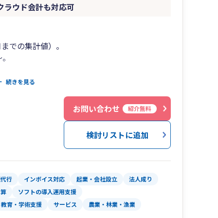
どクラウド会計も対応可
.6月までの集計値）。
～。
創業融資・借入サポートOK。
続きを見る
いたします。
お問い合わせ
紹介無料
店でも対応可】
検討リストに追加
理代行
インボイス対応
起業・会社設立
法人成り
計算
ソフトの導入運用支援
教育・学術支援
サービス
農業・林業・漁業