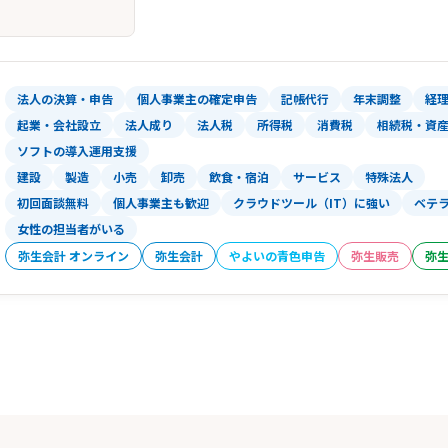
法人の決算・申告
個人事業主の確定申告
記帳代行
年末調整
経
起業・会社設立
法人成り
法人税
所得税
消費税
相続税・資
ソフトの導入運用支援
建設
製造
小売
卸売
飲食・宿泊
サービス
特殊法人
初回面談無料
個人事業主も歓迎
クラウドツール（IT）に強い
ベテ
女性の担当者がいる
弥生会計 オンライン
弥生会計
やよいの青色申告
弥生販売
弥