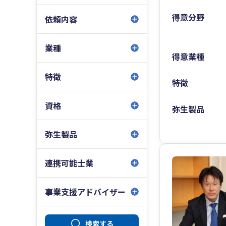
得意分野
依頼内容
業種
得意業種
特徴
特徴
資格
弥生製品
弥生製品
連携可能士業
事業支援アドバイザー
検索する