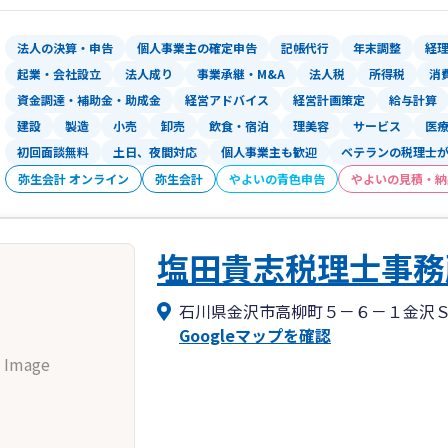
法人の決算・申告
個人事業主の確定申告
記帳代行
年末調整
経
起業・会社設立
法人成り
事業承継・M&A
法人税
所得税
消
資金調達・補助金・助成金
経営アドバイス
経営計画策定
給与計算
建設
製造
小売
卸売
飲食・宿泊
理美容
サービス
医
初回面談無料
土日、夜間対応
個人事業主も歓迎
ベテランの税理士
弥生会計 オンライン
弥生会計
やよいの青色申告
やよいの見積・納
塩田貴志税理士事務
石川県金沢市高柳町５－６－１金沢
Googleマップを確認
 Image