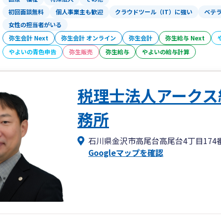
初回面談無料
個人事業主も歓迎
クラウドツール（IT）に強い
ベテ
女性の担当者がいる
弥生会計 Next
弥生会計 オンライン
弥生会計
弥生給与 Next
やよいの青色申告
弥生販売
弥生給与
やよいの給与計算
税理士法人アークス
務所
石川県金沢市高尾台高尾台4丁目174
Googleマップを確認