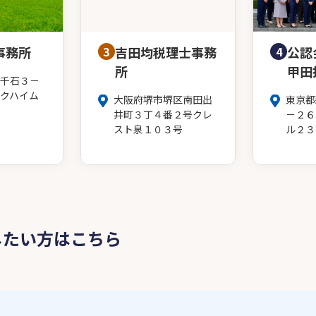
事務所
3
吉田均税理士事務
4
公認
所
甲田
千石３－
クハイム
大阪府堺市堺区南田出
東京都
井町３丁４番２号クレ
－２６
スト泉１０３号
ル２３
したい方はこちら