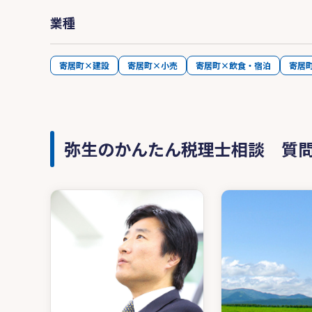
業種
寄居町×建設
寄居町×小売
寄居町×飲食・宿泊
寄居
弥生のかんたん税理士相談 質