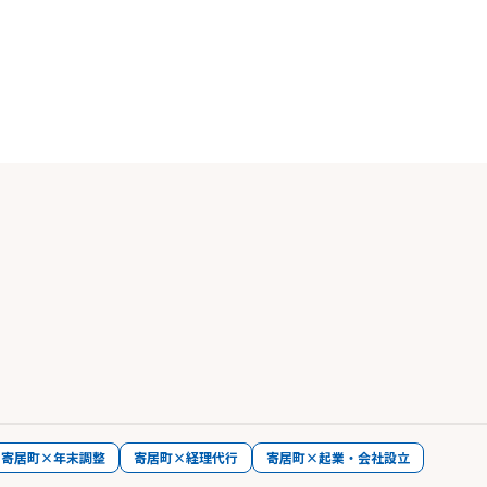
寄居町×年末調整
寄居町×経理代行
寄居町×起業・会社設立