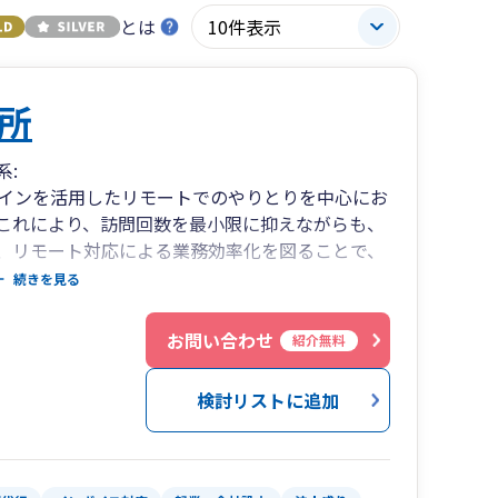
とは
所
系:
インを活用したリモートでのやりとりを中心にお
これにより、訪問回数を最小限に抑えながらも、
、リモート対応による業務効率化を図ることで、
ーズナブルに設定することが可能です。
続きを見る
お問い合わせ
紹介無料
するために、三ヶ月に一度試算表を作成します。
略の策定に役立てることができます。また、税務
検討リストに追加
問題に対して的確なアドバイスを提供します。
いことです。新しい技術やツールを積極的に活用