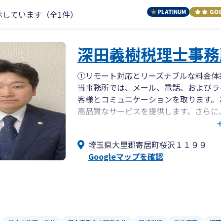
示しています（全1件）
深田義樹税理士事務
①リモート対応とリーズナブルな料金体
当事務所では、メール、電話、およびラ
客様とコミュニケーションを取ります。
高品質なサービスを提供します。さらに
他の税理士事務所に比べて料金をよりリ
埼玉県大里郡寄居町桜沢１１９９
②定期的な試算表作成と税務相談:
Googleマップを確認
当事務所では、お客様の経営状況を把握
これにより、お客様の税務計画や経営戦
相談にも積極的に応じ、お客様の疑問や
③IT分野に強い税理士:
当事務所の特徴の一つは、IT分野に強