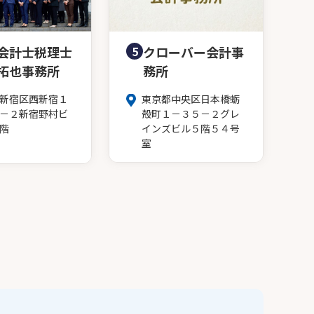
会計士税理士
5
クローバー会計事
拓也事務所
務所
新宿区西新宿１
東京都中央区日本橋蛎
－２新宿野村ビ
殻町１－３５－２グレ
階
インズビル５階５４号
室