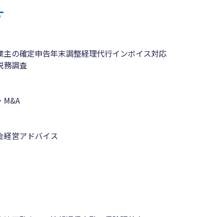
す
業主の確定申告
年末調整
経理代行
インボイス対応
税務調査
M&A
金
経営アドバイス