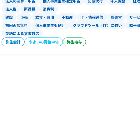
法人の決算・申告
個人事業主の確定申告
記帳代行
年末調整
経
し、業務効率を向上させます。例えば、
法人税
所得税
消費税
推進し、お客様の業務効率向上に貢献しま
建設
小売
飲食・宿泊
不動産
IT・情報通信
理美容
サー
連のニーズにも対応できます。
初回面談無料
個人事業主も歓迎
クラウドツール（IT）に強い
暗号
英語による文書対応
④良質なサービスを安価に提供:
弥生会計
やよいの青色申告
当事務所では、先述したように業務効率
弥生給与
を提供します。お客様のニーズに合わせ
削減と効率化を実現します。これにより
理士事務所となることを目指しています