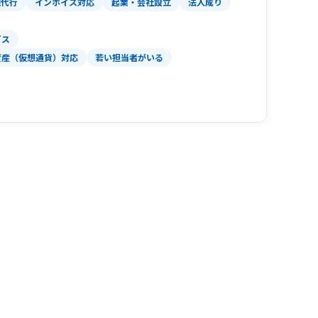
理代行
インボイス対応
起業・会社設立
法人成り
クラウド会計ソフトウェアの導入やデジタル化を
す。IT分野に精通しているため、お客様のIT関
ビス
資産（仮想通貨）対応
若い担当者がいる
化を図り、低価格でありながら高品質なサービス
たカスタマイズされたサービスを提供し、コスト
、お客様にとってコストパフォーマンスの高い税
。