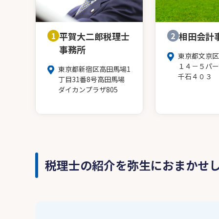
1
平賀大二郎税理士
2
相田会計
事務所
東京都文京区
１４－５パー
東京都新宿区高田馬場1
千石４０３
丁目31番8号高田馬場
ダイカンプラザ805
税理士の紹介を弥生におまかせ