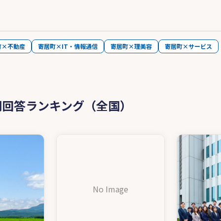
町×不動産
寄居町×IT・情報通信
寄居町×理美容
寄居町×サービス
問回答ランキング（全国）
No Image