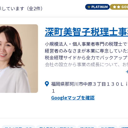
示しています（全2件）
深町美智子税理士事
小規模法人・個人事業者専門の税理士で
経営者のみなさまが本業に専念していた
税金経理サイドから全力でバックアッ
会社の設立から事業の成長について、お
さい。
わかりやすい言葉と表現で経営者のみな
福岡県那珂川市中原３丁目１３０Ｌ
１
Googleマップを確認