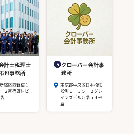
会計士税理士
5
クローバー会計事
拓也事務所
務所
新宿区西新宿１
東京都中央区日本橋蛎
－２新宿野村ビ
殻町１－３５－２グレ
階
インズビル５階５４号
室