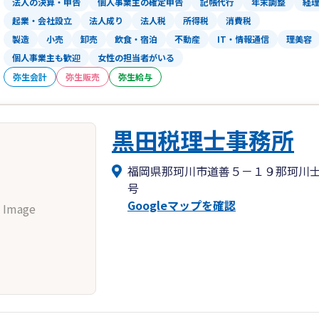
法人の決算・申告
個人事業主の確定申告
記帳代行
年末調整
経
起業・会社設立
法人成り
法人税
所得税
消費税
製造
小売
卸売
飲食・宿泊
不動産
IT・情報通信
理美容
個人事業主も歓迎
女性の担当者がいる
弥生会計
弥生販売
弥生給与
黒田税理士事務所
福岡県那珂川市道善５－１９那珂川
号
Googleマップを確認
 Image