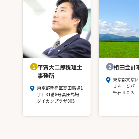
1
平賀大二郎税理士
2
相田会計
事務所
東京都文京区
１４－５パー
東京都新宿区高田馬場1
千石４０３
丁目31番8号高田馬場
ダイカンプラザ805