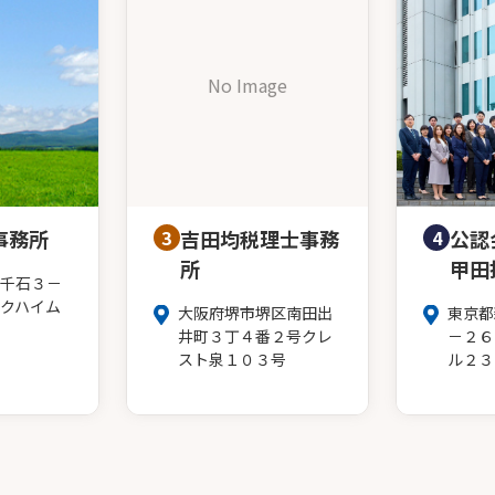
No Image
事務所
3
吉田均税理士事務
4
公認
所
甲田
千石３－
クハイム
大阪府堺市堺区南田出
東京都
井町３丁４番２号クレ
－２６
スト泉１０３号
ル２３