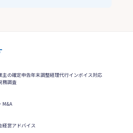
す
業主の確定申告
年末調整
経理代行
インボイス対応
税務調査
M&A
金
経営アドバイス