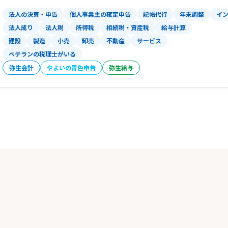
法人の決算・申告
個人事業主の確定申告
記帳代行
年末調整
イ
法人成り
法人税
所得税
相続税・資産税
給与計算
建設
製造
小売
卸売
不動産
サービス
ベテランの税理士がいる
弥生会計
やよいの青色申告
弥生給与