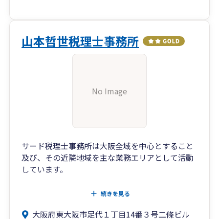
山本哲世税理士事務所
No Image
サード税理士事務所は大阪全域を中心とすること
及び、その近隣地域を主な業務エリアとして活動
しています。
当事務所は、平成１７年にて開業以来、創業・独
続きを見る
立の支援、税務・会計・決算に関する業務、税務
大阪府東大阪市足代１丁目14番３号二條ビル
申告に対する書面添付、自計化システムの導入支