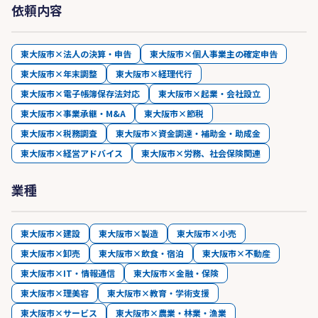
依頼内容
東大阪市×法人の決算・申告
東大阪市×個人事業主の確定申告
東大阪市×年末調整
東大阪市×経理代行
東大阪市×電子帳簿保存法対応
東大阪市×起業・会社設立
東大阪市×事業承継・M&A
東大阪市×節税
東大阪市×税務調査
東大阪市×資金調達・補助金・助成金
東大阪市×経営アドバイス
東大阪市×労務、社会保険関連
業種
東大阪市×建設
東大阪市×製造
東大阪市×小売
東大阪市×卸売
東大阪市×飲食・宿泊
東大阪市×不動産
東大阪市×IT・情報通信
東大阪市×金融・保険
東大阪市×理美容
東大阪市×教育・学術支援
東大阪市×サービス
東大阪市×農業・林業・漁業