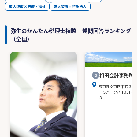
東大阪市×医療・福祉
東大阪市×特殊法人
弥生のかんたん税理士相談 質問回答ランキング
（全国）
相田会計事務所
2
東京都文京区千石３－
－５パークハイム千石
３