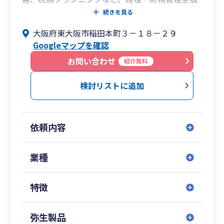
を支援しております。さらに、行政書士として、
続きを見る
建設業の許可や経審などの許認可、また、中小企
大阪府東大阪市稲田本町３－１８－２９
業診断士として、経営相談などのコンサルティン
Googleマップを確認
グを初め、事業再生あるいは経営改善計画策定の
案件まで幅広い業務をワンストップで対応致しま
お問い合わせ
紹介無料
す。
検討リストに追加
依頼内容
業種
特徴
弥生製品