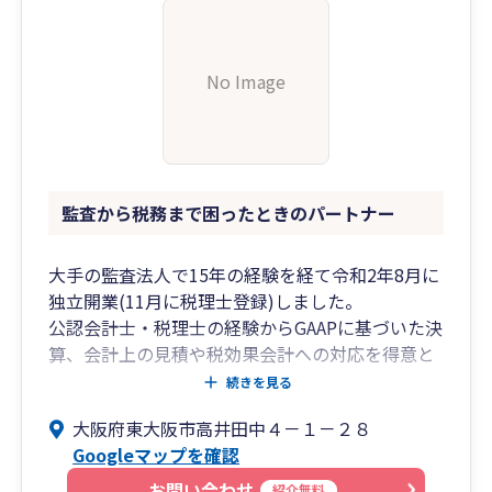
No Image
監査から税務まで困ったときのパートナー
大手の監査法人で15年の経験を経て令和2年8月に
独立開業(11月に税理士登録)しました。
公認会計士・税理士の経験からGAAPに基づいた決
算、会計上の見積や税効果会計への対応を得意と
しております。
続きを見る
連結パッケージの作成や会計監査人設置会社に求
大阪府東大阪市高井田中４－１－２８
められる計算書類の作成や有価証券報告書に必要
Googleマップを確認
な開示根拠の作成等にも対応します。
監査法人、会計監査人などからの質問、対応依頼
お問い合わせ
紹介無料