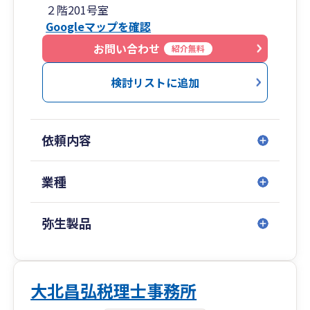
２階201号室
援、経営計画の算定支援、資産譲渡・贈与・相続
Googleマップを確認
の事前対策とその申告書の作成、事業承継対策、
税務調査の立会い、保険指導、経営相談等のサー
お問い合わせ
紹介無料
ビスを提供させていただております。
検討リストに追加
当事務所は１年間の税務申告枚数が年間３００件
を超え、所長及びスタッフ一同は経験豊富な対応
ができるようになりました。また、税務申告以外
依頼内容
にも、融資の申請など金融機関に対する対応も同
時に行っているのが特徴です。
業種
弥生製品
大北昌弘税理士事務所