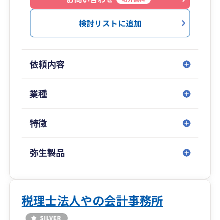
への直接対応や説明用資料の作成も可能です。
検討リストに追加
そのような対応が不要な会社様や個人事業主様に
対しても様々な会社に対して指導をしてきた経験
から、申告の見ならず会社がどのような状況にあ
依頼内容
るかについてのアドバイスを行います。
業種
特徴
弥生製品
税理士法人やの会計事務所