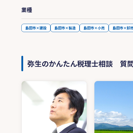
業種
島田市×建設
島田市×製造
島田市×小売
島田市×卸
弥生のかんたん税理士相談 質