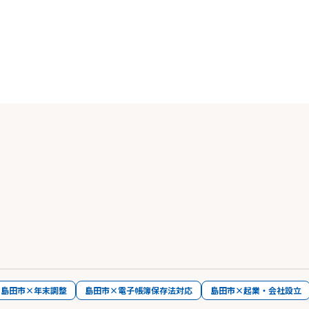
島田市×年末調整
島田市×電子帳簿保存法対応
島田市×起業・会社設立