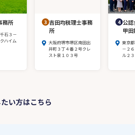
事務所
3
吉田均税理士事務
4
公認
所
甲田
千石３－
クハイム
大阪府堺市堺区南田出
東京都
井町３丁４番２号クレ
－２６
スト泉１０３号
ル２３
したい方はこちら