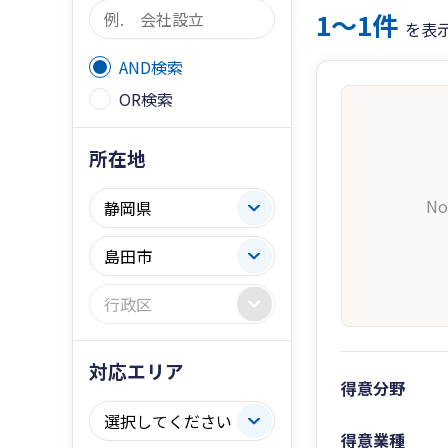
1〜1件
を表
AND検索
OR検索
所在地
No
対応エリア
得意分野
得意業種