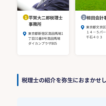
1
平賀大二郎税理士
2
相田会計
事務所
東京都文京区
１４－５パー
東京都新宿区高田馬場1
千石４０３
丁目31番8号高田馬場
ダイカンプラザ805
税理士の紹介を弥生におまかせ