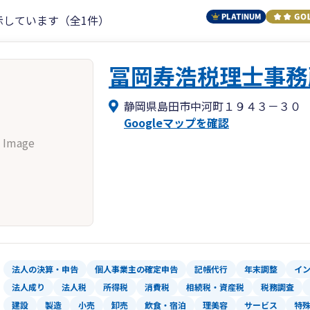
示しています（全1件）
冨岡寿浩税理士事務
静岡県島田市中河町１９４３－３０
Googleマップを確認
 Image
法人の決算・申告
個人事業主の確定申告
記帳代行
年末調整
イ
法人成り
法人税
所得税
消費税
相続税・資産税
税務調査
建設
製造
小売
卸売
飲食・宿泊
理美容
サービス
特