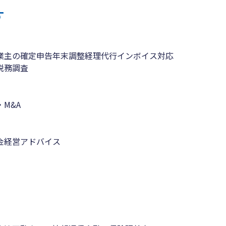
す
業主の確定申告
年末調整
経理代行
インボイス対応
税務調査
M&A
金
経営アドバイス