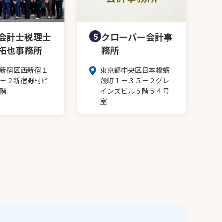
会計士税理士
5
クローバー会計事
拓也事務所
務所
新宿区西新宿１
東京都中央区日本橋蛎
－２新宿野村ビ
殻町１－３５－２グレ
階
インズビル５階５４号
室