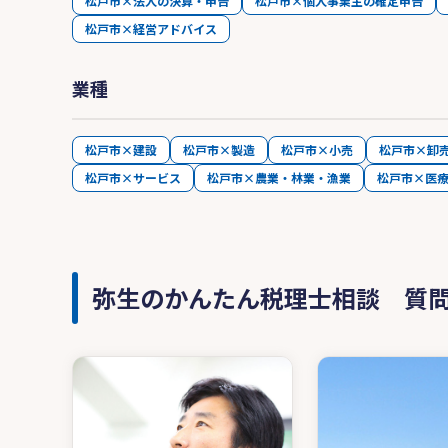
松戸市×法人の決算・申告
松戸市×個人事業主の確定申告
松戸市×経営アドバイス
業種
松戸市×建設
松戸市×製造
松戸市×小売
松戸市×卸
松戸市×サービス
松戸市×農業・林業・漁業
松戸市×医
弥生のかんたん税理士相談 質