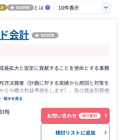
とは
ド会計
成長拡大と安定に貢献することを使命とする事務
月次決算書（計画に対する実績から原因と対策を
から今期の利益予測をします）、及び資金別貸借
などによりお客様が安心して経営できますようサ
続きを見る
館3階
ざいますが、税理士（所長、副所長）が対応させ
お問い合わせ
紹介無料
”を目指しており、お客様のお困りごと、心配事の
検討リストに追加