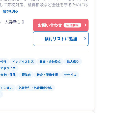
して節税対策、融資相談など会社を守るために尽
続きを見る
サービスを提供することを心がけております。そ
ホーム鈴幸１０
を大事にしております。机上の画一的な処理だけ
お問い合わせ
紹介無料
策を柔軟に提供いたします。最良の対策をとるた
務員が応対いたします。記帳代行については、業
検討リストに追加
います。領収書から会計資料の作成や出納帳、銀
ニーズにあった情報を提供できる記帳方法を提供
ての税務会計処理を簡略化してお伝えします。気
理代行
インボイス対応
起業・会社設立
法人成り
営アドバイス
金融・保険
理美容
教育・学術支援
サービス
T）に強い
外貨取引・外貨預金対応
可