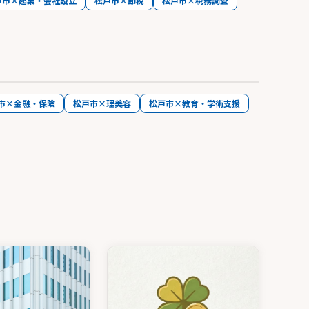
戸市×起業・会社設立
松戸市×節税
松戸市×税務調査
市×金融・保険
松戸市×理美容
松戸市×教育・学術支援