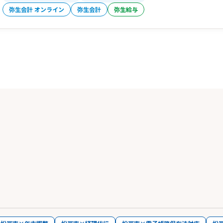
弥生会計 オンライン
弥生会計
弥生給与