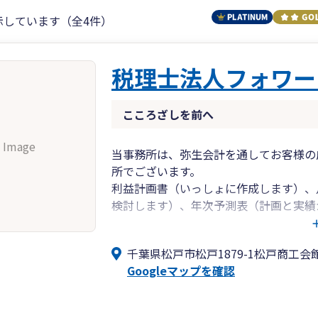
示しています（全4件）
税理士法人フォワー
こころざしを前へ
 Image
当事務所は、弥生会計を通してお客様の
所でございます。
利益計画書（いっしょに作成します）、
検討します）、年次予測表（計画と実績
対照表（お金のバランスを診断します）
ポートさせていただきます。
千葉県松戸市松戸1879-1松戸商工会
現在、総勢6名の小規模の事務所ではご
Googleマップを確認
ていただきます。
当事務所は、”お客様に寄り添う日本一
解消のために最善を尽くします。