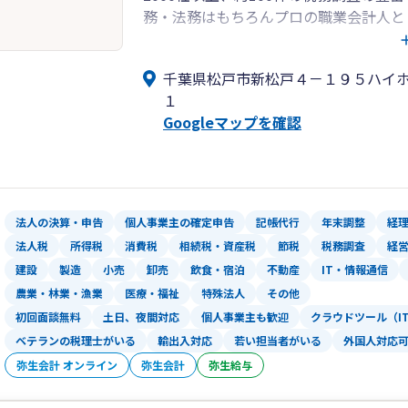
務・法務はもちろんプロの職業会計人と
力します。
お客様のニーズに応じた最良と思える
千葉県松戸市新松戸４－１９５ハイ
のために常日頃からお客様との情報共有
１
でなくお客様のニーズにあった最良の対
Googleマップを確認
めにお客様一人ひとりに丁寧に専属の事
務の内容に応じて適切な方法を提供して
行帳等からの帳簿の作成などもお客様の
します。記帳と同時にお客様にプロとし
軽にご相談ください。
法人の決算・申告
個人事業主の確定申告
記帳代行
年末調整
経
法人税
所得税
消費税
相続税・資産税
節税
税務調査
経
建設
製造
小売
卸売
飲食・宿泊
不動産
IT・情報通信
農業・林業・漁業
医療・福祉
特殊法人
その他
初回面談無料
土日、夜間対応
個人事業主も歓迎
クラウドツール（I
ベテランの税理士がいる
輸出入対応
若い担当者がいる
外国人対応
弥生会計 オンライン
弥生会計
弥生給与