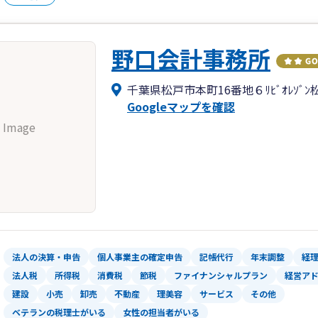
野口会計事務所
千葉県松戸市本町16番地６ﾘﾋﾞｵﾚｿﾞﾝ松
Googleマップを確認
 Image
法人の決算・申告
個人事業主の確定申告
記帳代行
年末調整
経
法人税
所得税
消費税
節税
ファイナンシャルプラン
経営ア
建設
小売
卸売
不動産
理美容
サービス
その他
ベテランの税理士がいる
女性の担当者がいる