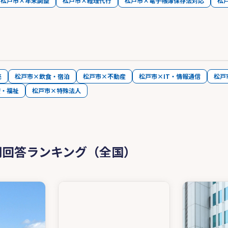
松戸市×年末調整
松戸市×経理代行
松戸市×電子帳簿保存法対応
松
売
松戸市×飲食・宿泊
松戸市×不動産
松戸市×IT・情報通信
松戸
療・福祉
松戸市×特殊法人
問回答ランキング（全国）