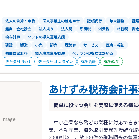
法人の決算・申告
個人事業主の確定申告
記帳代行
年末調整
経
起業・会社設立
法人成り
法人税
所得税
消費税
相続税・資
給与計算
ソフトの導入運用支援
建設
製造
小売
卸売
理美容
サービス
医療・福祉
初回面談無料
個人事業主も歓迎
ベテランの税理士がいる
弥生会計 Next
弥生会計 オンライン
弥生会計
弥生給与
あけずみ税務会計事
簡単に役立つ会計を実際に使える様に
 Image
中小企業なら殆どの業種に対応できま
業、不動産業、海外取引業務等複雑な取
2000社以上、約100件の税務調査の