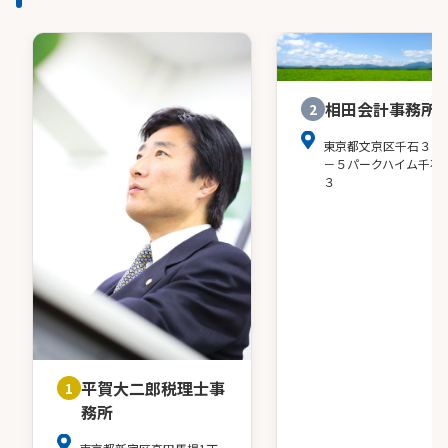
相田会計事務所
2
東京都文京区千石３－
－５パークハイム千石
３
平賀大二郎税理士事
1
務所