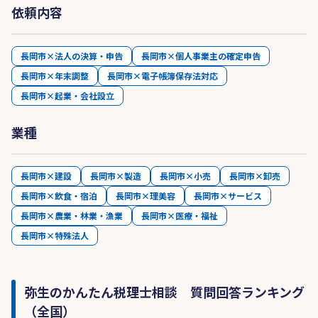
依頼内容
長岡市×法人の決算・申告
長岡市×個人事業主の確定申告
長岡市×年末調整
長岡市×電子帳簿保存法対応
長岡市×起業・会社設立
業種
長岡市×建設
長岡市×製造
長岡市×小売
長岡市×卸売
長岡市×飲食・宿泊
長岡市×理美容
長岡市×サービス
長岡市×農業・林業・漁業
長岡市×医療・福祉
長岡市×特殊法人
弥生のかんたん税理士相談 質問回答ランキング
（全国）